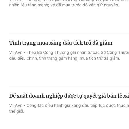
nhiên liệu tăng mạnh; vé đã mua trước đó vẫn giữ nguyên.
Giải trí
Đời sống
Điện ảnh
Du lịch
Tình trạng mua xăng dầu tích trữ đã giảm
Âm nhạc
Làm đẹp
VTV.vn - Theo Bộ Công Thương ghi nhận từ các Sở Công Thươn
dầu điều chỉnh, tình trạng găm hàng, mua tích trữ đã giảm.
Sao
Chất lượng cuộc sốn
Đề xuất doanh nghiệp được tự quyết giá bán lẻ x
VTV.vn - Công tác điều hành giá xăng dầu tiếp tục được thực hi
thế giới.