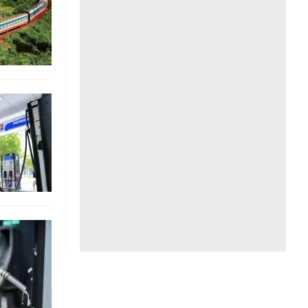
Liên hệ toà soạn
hệ tương lai