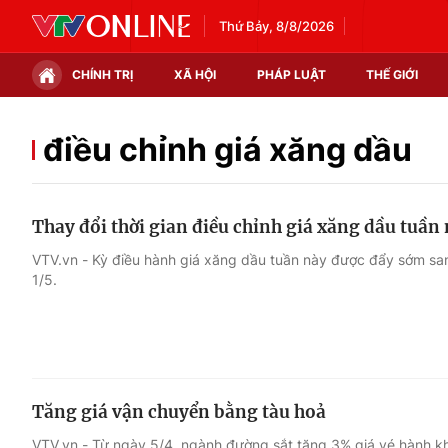
Thứ Bảy, 8/8/2026
CHÍNH TRỊ
XÃ HỘI
PHÁP LUẬT
THẾ GIỚI
Chính trị
Xã hội
điều chỉnh giá xăng dầu
Thế giới
Kinh tế
Thay đổi thời gian điều chỉnh giá xăng dầu tuần
Tin tức
Tài chính
VTV.vn - Kỳ điều hành giá xăng dầu tuần này được đẩy sớm san
1/5.
Thế giới đó đây
Thị trường
Câu chuyện quốc tế
Góc doanh nghiệp
Dữ liệu và đời sống
Tăng giá vận chuyển bằng tàu hoả
VTV.vn - Từ ngày 5/4, ngành đường sắt tăng 3% giá vé hành k