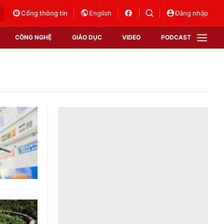
Cổng thông tin
English
Đăng nhập
CÔNG NGHỆ
GIÁO DỤC
VIDEO
PODCAST
VTV Money
VTV Thể thao
VTV Sức khoẻ
Bất động sản
Thị trường 24h
Tấm lòng Việt
Vươn mình bằng AI
VTV4
VTV8
VTV9
Lịch phát sóng
Giao lưu trực tuyến
Sự kiện