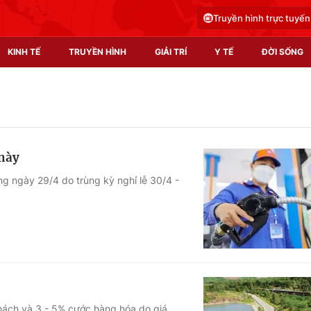
Truyền hình trực tuyến
KINH TẾ
TRUYỀN HÌNH
GIẢI TRÍ
Y TẾ
ĐỜI SỐNG
Pháp luật
Y tế
Truyền hình
Multimedia
 này
Phim VTV
Video
g ngày 29/4 do trùng kỳ nghỉ lễ 30/4 -
Hậu trường
Shorts video
Nhân vật
Podcast
Khán giả
EMagazine
Giải sao mai
Photo
Infographic
hách và 3 - 5% cước hàng hóa do giá