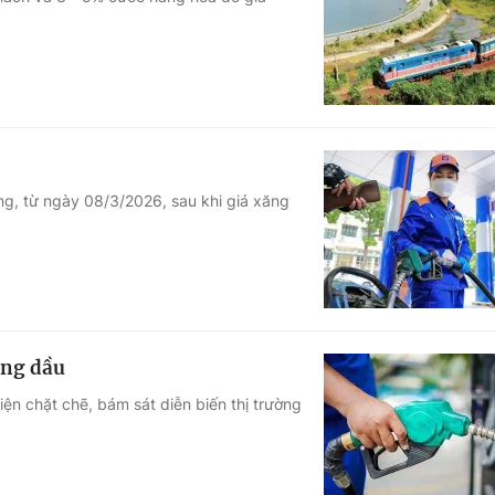
Góc ảnh
Giáo dục
Công nghệ
Tuyển sinh
Hitech Công ng
Học trực tuyến
Sản phẩm
g, từ ngày 08/3/2026, sau khi giá xăng
g
Thị trường
Tư vấn
ăng dầu
ện chặt chẽ, bám sát diễn biến thị trường