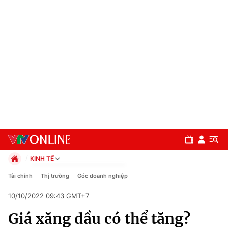
KINH TẾ
Chính trị
Tài chính
Thị trường
Góc doanh nghiệp
Xã hội
10/10/2022 09:43 GMT+7
Pháp luật
Chuyên mục
Kinh tế
Giá xăng dầu có thể tăng?
Thể thao