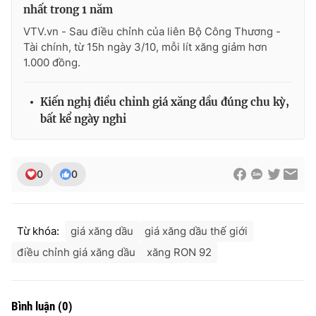
nhất trong 1 năm
VTV.vn - Sau điều chỉnh của liên Bộ Công Thương -
Tài chính, từ 15h ngày 3/10, mỗi lít xăng giảm hơn
1.000 đồng.
THỜI BÁO VTV
Kiến nghị điều chỉnh giá xăng dầu đúng chu kỳ,
bất kể ngày nghỉ
Theo dõi báo trên
0
0
Cơ quan chủ quản:
Đài Truyền hình Việt Nam
Cơ quan báo chí:
Thời báo VTV
Giấy phép hoạt động báo in và báo điện tử số 483/GP-BTTTT
Từ khóa:
giá xăng dầu
giá xăng dầu thế giới
cấp ngày 29/12/2023
Tổng Biên tập:
Vũ Thanh Thủy
điều chỉnh giá xăng dầu
xăng RON 92
Phó Tổng Biên tập:
Nguyễn Thị Mỹ Hạnh, Phạm Quốc Thắng,
Nguyễn Trọng Ninh
Tổng đài VTV:
024.38 355 931 - 024.38 355 932
Bình luận
(
0
)