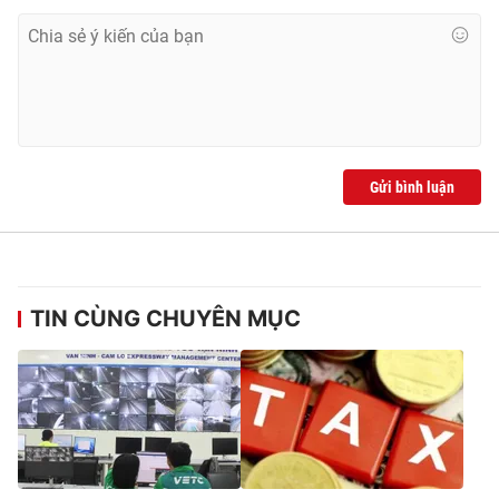
Ðiện thoại Thời báo VTV:
024.66 897 897
Email:
toasoan@vtv.vn
Liên hệ quảng cáo:
024-7300.7108
Gửi bình luận
TIN CÙNG CHUYÊN MỤC
® Cấm sao chép dưới mọi hình thức nếu không có sự chấp
thuận bằng văn bản. Ghi rõ nguồn VTV.vn khi phát hành lại
thông tin từ website này.