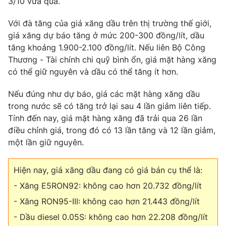
3/10 vừa qua.
Phim VTV
Giải trí
Hậu trường
Với đà tăng của giá xăng dầu trên thị trường thế giới,
Điện ảnh
giá xăng dự báo tăng ở mức 200-300 đồng/lít, dầu
Đời sống
Nhân vật
tăng khoảng 1.900-2.100 đồng/lít. Nếu liên Bộ Công
Âm nhạc
Thương - Tài chính chi quỹ bình ổn, giá mặt hàng xăng
Du lịch
Khán giả
Giáo dục
có thể giữ nguyên và dầu có thể tăng ít hơn.
Sao
Làm đẹp
Giải sao mai
Tuyển sinh
Nếu đúng như dự báo, giá các mặt hàng xăng dầu
Công nghệ
Chất lượng cuộc sống
trong nước sẽ có tăng trở lại sau 4 lần giảm liên tiếp.
Học trực tuyến
Tính đến nay, giá mặt hàng xăng đã trải qua 26 lần
Hitech Công nghệ tương lai
Giao lưu trực tuyến
điều chỉnh giá, trong đó có 13 lần tăng và 12 lần giảm,
Sản phẩm
một lần giữ nguyên.
Lịch phát sóng
Thị trường
Hiện nay, giá xăng dầu đang có giá bán cụ thể là:
Tư vấn
- Xăng E5RON92: không cao hơn 20.732 đồng/lít
Chuyên mục khác
- Xăng RON95-III: không cao hơn 21.443 đồng/lít
Emagazine
Podcast
- Dầu diesel 0.05S: không cao hơn 22.208 đồng/lít