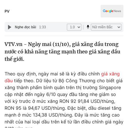
Chính trị
Truyền hình
PV
Văn hóa - Giải trí
Xã hội
Y tế
Nghe đọc bài
1:33
Đời sống
Pháp luật
Công nghệ
VTV.vn - Ngày mai (11/10), giá xăng dầu trong
Giáo dục
Y tế
nước có khả năng tăng mạnh theo giá xăng dầu
thế giới.
Thế giới
Theo quy định, ngày mai sẽ là kỳ điều chỉnh
giá xăng
Tin tức
dầu
tiếp theo. Dữ liệu từ Bộ Công Thương cho biết giá
Kinh tế
xăng thành phẩm bình quân trên thị trường Singapore
Thế giới đó đây
cập nhật đến ngày 6/10 quay đầu tăng nhẹ giảm so
Tài chính
Dữ liệu và đời sống
với kỳ trước ở mức xăng RON 92 91,84 USD/thùng,
Câu chuyện quốc tế
Thị trường
RON 95 là 94,67 USD/thùng. Đặc biệt, dầu diesel tăng
mạnh ở mức 134,38 USD/thùng. Đây là mức tăng cao
Truyền hình
Góc doanh nghiệp
nhất của hai loại dầu trên kể từ lần điều chỉnh giá ngày