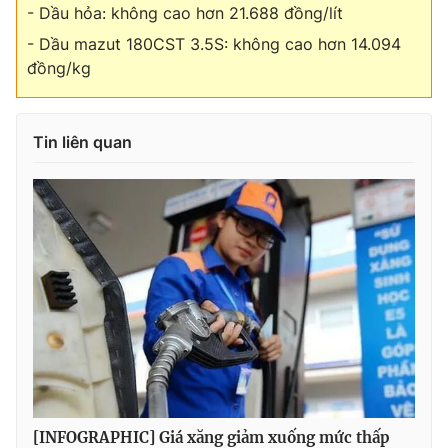
- Dầu hỏa: không cao hơn 21.688 đồng/lít
Photo
Infographic
- Dầu mazut 180CST 3.5S: không cao hơn 14.094
đồng/kg
Video
Shorts video
Tin liên quan
VTV Money
VTV Thể thao
VTV Sức khoẻ
Bất động sản
Thị trường 24h
Tấm lòng Việt
VTV4
Vươn mình bằng AI
VTV9
VTV8
[INFOGRAPHIC] Giá xăng giảm xuống mức thấp
Liên hệ tòa soạn
English