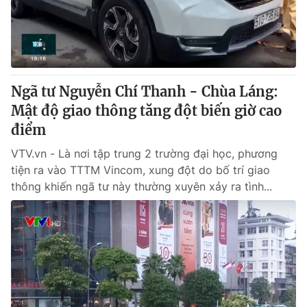
Giao lưu trực tuyến
Sản phẩm
Lịch phát sóng
Thị trường
Tư vấn
Ngã tư Nguyễn Chí Thanh - Chùa Láng:
Chuyên mục khác
Mật độ giao thông tăng đột biến giờ cao
Emagazine
Podcast
điểm
VTV.vn - Là nơi tập trung 2 trường đại học, phương
Photo
Infographic
tiện ra vào TTTM Vincom, xung đột do bố trí giao
thông khiến ngã tư này thường xuyên xảy ra tình...
Video
Shorts video
VTV Money
VTV Thể thao
VTV Sức khoẻ
Bất động sản