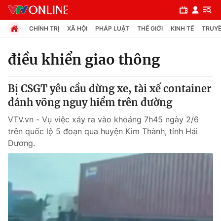
CHÍNH TRỊ
XÃ HỘI
PHÁP LUẬT
THẾ GIỚI
KINH TẾ
TRUYỀ
điều khiển giao thông
Chuyên mục
Bị CSGT yêu cầu dừng xe, tài xế container
Chính trị
đánh võng nguy hiểm trên đường
VTV.vn - Vụ việc xảy ra vào khoảng 7h45 ngày 2/6
Xã hội
trên quốc lộ 5 đoạn qua huyện Kim Thành, tỉnh Hải
Dương.
Pháp luật
Y tế
Thế giới