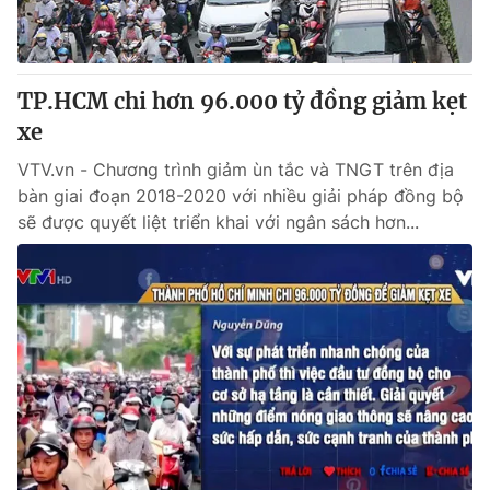
® Cấm sao chép dưới mọi hình thức nếu không có sự chấp
thuận bằng văn bản. Ghi rõ nguồn VTV.vn khi phát hành lại
TP.HCM chi hơn 96.000 tỷ đồng giảm kẹt
thông tin từ website này.
xe
VTV.vn - Chương trình giảm ùn tắc và TNGT trên địa
bàn giai đoạn 2018-2020 với nhiều giải pháp đồng bộ
sẽ được quyết liệt triển khai với ngân sách hơn...