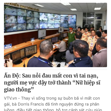
Ấn Độ: Sau nỗi đau mất con vì tai nạn,
người mẹ vực dậy trở thành “Nữ hiệp sĩ
giao thông”
VTV.vn - Thay vì sống trong sự buồn bã vì mất con
gái, bà Dorris Francis đã tình nguyện đứng ra phân
luồng, điều tiết giao thông, hỗ trợ cảnh sát cứu giúp...