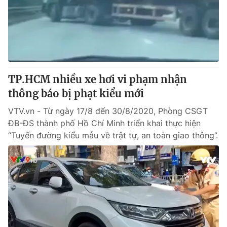
Tin tức
Kinh tế
Thế giới đó đây
Tài chính
Dữ liệu và đời sống
Câu chuyện quốc tế
Thị trường
TP.HCM nhiều xe hơi vi phạm nhận
Truyền hình
Góc doanh nghiệp
thông báo bị phạt kiểu mới
Phim VTV
Giải trí
VTV.vn - Từ ngày 17/8 đến 30/8/2020, Phòng CSGT
Hậu trường
ĐB-ĐS thành phố Hồ Chí Minh triển khai thực hiện
Điện ảnh
“Tuyến đường kiểu mẫu về trật tự, an toàn giao thông”.
Đời sống
Nhân vật
Âm nhạc
Du lịch
Khán giả
Giáo dục
Sao
Làm đẹp
Giải sao mai
Tuyển sinh
Công nghệ
Chất lượng cuộc sống
Học trực tuyến
Hitech Công nghệ tương lai