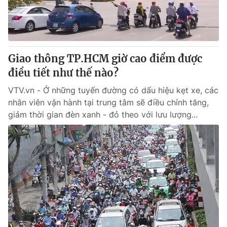
Giấy phép hoạt động báo in và báo điện tử số 483/GP-BTTTT
cấp ngày 29/12/2023
Tổng Biên tập:
Vũ Thanh Thủy
Phó Tổng Biên tập:
Nguyễn Thị Mỹ Hạnh, Phạm Quốc Thắng,
Giao thông TP.HCM giờ cao điểm được
Nguyễn Trọng Ninh
Tổng đài VTV:
điều tiết như thế nào?
024.38 355 931 - 024.38 355 932
Ðiện thoại Thời báo VTV:
024.66 897 897
VTV.vn - Ở những tuyến đường có dấu hiệu kẹt xe, các
Email:
toasoan@vtv.vn
nhân viên vận hành tại trung tâm sẽ điều chỉnh tăng,
Liên hệ quảng cáo:
024-7300.7108
giảm thời gian đèn xanh - đỏ theo với lưu lượng...