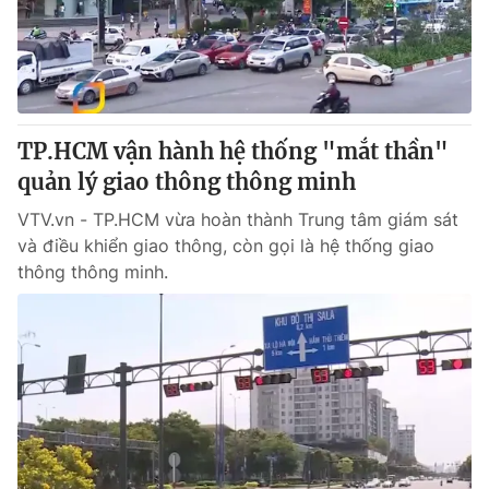
Thị trường 24h
Tấm lòng Việt
VTV4
Vươn mình bằng AI
VTV9
VTV8
TP.HCM vận hành hệ thống "mắt thần"
quản lý giao thông thông minh
Liên hệ tòa soạn
English
VTV.vn - TP.HCM vừa hoàn thành Trung tâm giám sát
và điều khiển giao thông, còn gọi là hệ thống giao
thông thông minh.
THỜI BÁO VTV
Theo dõi báo trên
Cơ quan chủ quản:
Đài Truyền hình Việt Nam
Cơ quan báo chí:
Thời báo VTV