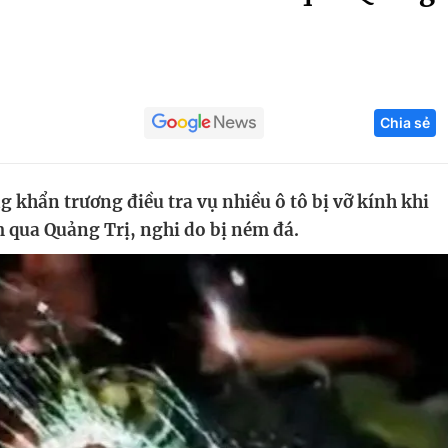
Góc ảnh
Giáo dục
Công nghệ
Chia sẻ
Tuyển sinh
Hitech Công ng
Học trực tuyến
Sản phẩm
 khẩn trương điều tra vụ nhiều ô tô bị vỡ kính khi
g
Thị trường
m qua Quảng Trị, nghi do bị ném đá.
Tư vấn