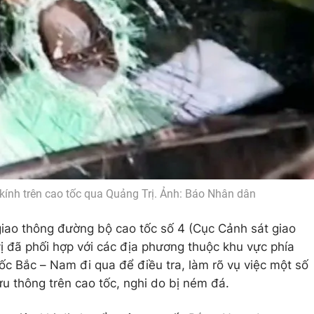
ỡ kính trên cao tốc qua Quảng Trị. Ảnh: Báo Nhân dân
giao thông đường bộ cao tốc số 4 (Cục Cảnh sát giao
vị đã phối hợp với các địa phương thuộc khu vực phía
tốc Bắc – Nam đi qua để điều tra, làm rõ vụ việc một số
lưu thông trên cao tốc, nghi do bị ném đá.