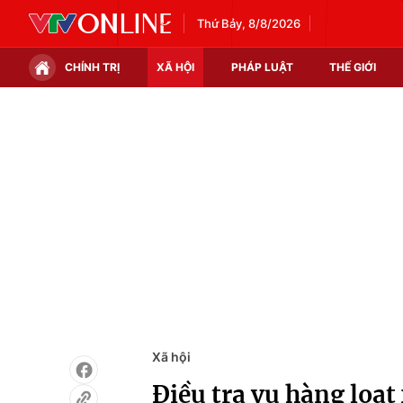
Thứ Bảy, 8/8/2026
CHÍNH TRỊ
XÃ HỘI
PHÁP LUẬT
THẾ GIỚI
Chính trị
Xã hội
Thế giới
Kinh tế
Tin tức
Tài chính
Thế giới đó đây
Thị trường
Câu chuyện quốc tế
Góc doanh nghiệp
Dữ liệu và đời sống
Xã hội
Điều tra vụ hàng loạt