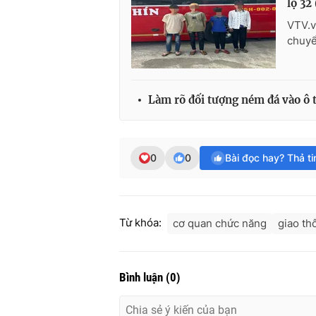
lộ 32
VTV.v
chuyể
Làm rõ đối tượng ném đá vào ô t
0
0
Bài đọc hay? Thả t
Từ khóa:
cơ quan chức năng
giao th
Bình luận
(
0
)