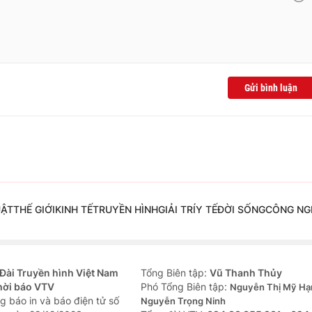
Gửi bình luận
UẬT
THẾ GIỚI
KINH TẾ
TRUYỀN HÌNH
GIẢI TRÍ
Y TẾ
ĐỜI SỐNG
CÔNG NG
Đài Truyền hình Việt Nam
Tổng Biên tập:
Vũ Thanh Thủy
hời báo VTV
Phó Tổng Biên tập:
Nguyễn Thị Mỹ Hạ
g báo in và báo điện tử số
Nguyễn Trọng Ninh