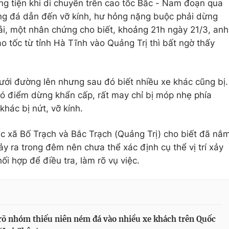
ơng tiện khi di chuyển trên cao tốc Bắc - Nam đoạn qua
rúng đá dẫn đến vỡ kính, hư hỏng nặng buộc phải dừng
tải, một nhân chứng cho biết, khoảng 21h ngày 21/3, anh
ao tốc từ tỉnh Hà Tĩnh vào Quảng Trị thì bất ngờ thấy
ới đường lên nhưng sau đó biết nhiều xe khác cũng bị.
ó điểm dừng khẩn cấp, rất may chỉ bị móp nhẹ phía
khác bị nứt, vỡ kính.
ác xã Bố Trạch và Bắc Trạch (Quảng Trị) cho biết đã nắ
ảy ra trong đêm nên chưa thể xác định cụ thể vị trí xảy
ối hợp để điều tra, làm rõ vụ việc.
õ nhóm thiếu niên ném đá vào nhiều xe khách trên Quốc