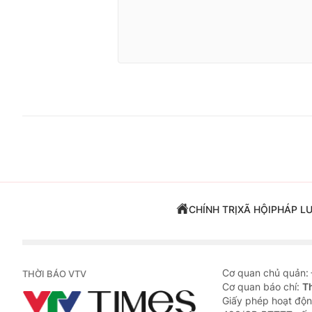
CHÍNH TRỊ
XÃ HỘI
PHÁP L
Cơ quan chủ quản:
THỜI BÁO VTV
Cơ quan báo chí:
T
Giấy phép hoạt độn