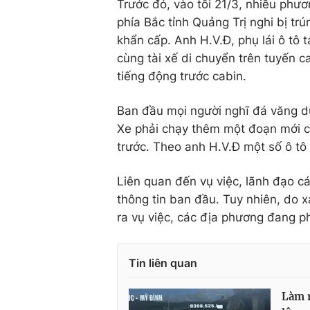
Trước đó, vào tối 21/3, nhiều phư
phía Bắc tỉnh Quảng Trị nghi bị t
khẩn cấp. Anh H.V.Đ, phụ lái ô tô 
cùng tài xế di chuyển trên tuyến c
tiếng động trước cabin.
Ban đầu mọi người nghĩ đá văng dư
Xe phải chạy thêm một đoạn mới c
trước. Theo anh H.V.Đ một số ô tô 
Liên quan đến vụ việc, lãnh đạo c
thông tin ban đầu. Tuy nhiên, do x
ra vụ việc, các địa phương đang ph
Tin liên quan
Làm r