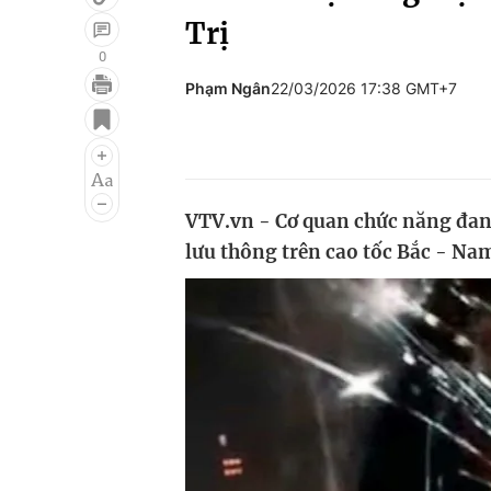
Trị
0
Phạm Ngân
22/03/2026 17:38 GMT+7
Giải trí
Đời sống
Điện ảnh
Du lịch
Âm nhạc
Làm đẹp
VTV.vn - Cơ quan chức năng đang
Sao
Chất lượng cuộc sốn
lưu thông trên cao tốc Bắc - Na