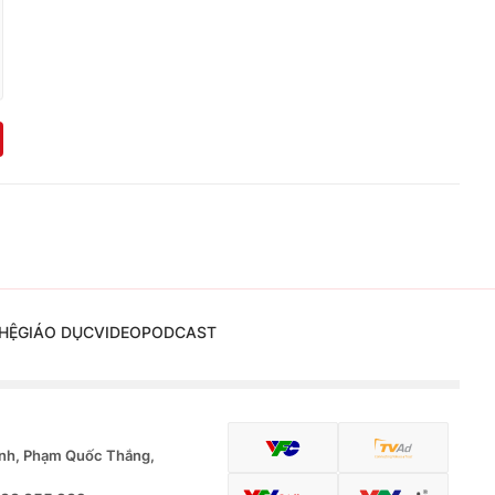
HỆ
GIÁO DỤC
VIDEO
PODCAST
nh, Phạm Quốc Thắng,