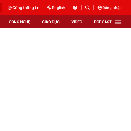
Cổng thông tin
English
Đăng nhập
CÔNG NGHỆ
GIÁO DỤC
VIDEO
PODCAST
VTV Money
VTV Thể thao
VTV Sức khoẻ
Bất động sản
Thị trường 24h
Tấm lòng Việt
Vươn mình bằng AI
VTV4
VTV8
VTV9
Lịch phát sóng
Giao lưu trực tuyến
Sự kiện