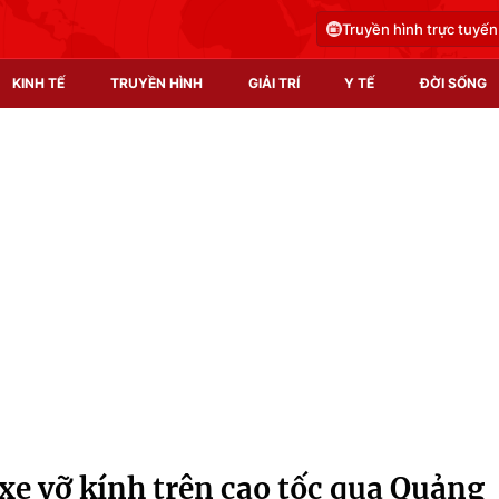
Truyền hình trực tuyến
KINH TẾ
TRUYỀN HÌNH
GIẢI TRÍ
Y TẾ
ĐỜI SỐNG
Pháp luật
Y tế
Truyền hình
Multimedia
Phim VTV
Video
Hậu trường
Shorts video
Nhân vật
Podcast
Khán giả
EMagazine
Giải sao mai
Photo
 xe vỡ kính trên cao tốc qua Quảng
Infographic