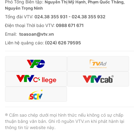
Phó Tổng Biên tập:
Nguyễn Thị Mỹ Hạnh, Phạm Quốc Thắng,
Nguyễn Trọng Ninh
Tổng đài VTV:
024.38 355 931 - 024.38 355 932
Ðiện thoại Thời báo VTV:
0988 671 671
® Cấm sao chép dưới mọi hình thức nếu không có sự chấp
Email:
toasoan@vtv.vn
thuận bằng văn bản. Ghi rõ nguồn VTV.vn khi phát hành lại
thông tin từ website này.
Liên hệ quảng cáo:
(024) 626 79595
® Cấm sao chép dưới mọi hình thức nếu không có sự chấp
thuận bằng văn bản. Ghi rõ nguồn VTV.vn khi phát hành lại
thông tin từ website này.