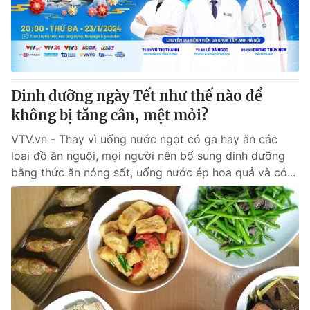
Thị trường 24h
Tấm lòng Việt
VTV4
Vươn mình bằng AI
VTV9
VTV8
Dinh dưỡng ngày Tết như thế nào để
không bị tăng cân, mệt mỏi?
Liên hệ tòa soạn
English
VTV.vn - Thay vì uống nước ngọt có ga hay ăn các
loại đồ ăn nguội, mọi người nên bổ sung dinh dưỡng
bằng thức ăn nóng sốt, uống nước ép hoa quả và có...
THỜI BÁO VTV
Theo dõi báo trên
Cơ quan chủ quản:
Đài Truyền hình Việt Nam