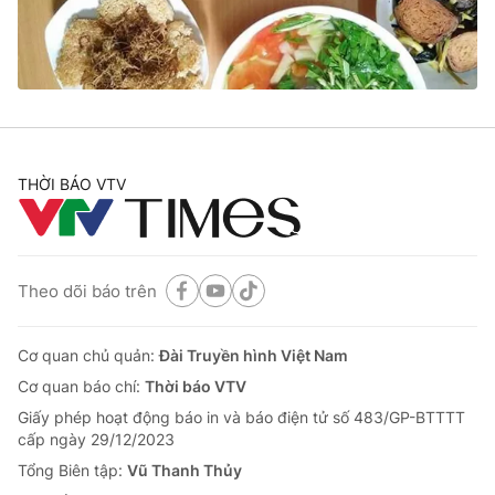
Cơ quan báo chí:
Thời báo VTV
Giấy phép hoạt động báo in và báo điện tử số 483/GP-BTTTT
cấp ngày 29/12/2023
Tổng Biên tập:
Vũ Thanh Thủy
Phó Tổng Biên tập:
Nguyễn Thị Mỹ Hạnh, Phạm Quốc Thắng,
Nguyễn Trọng Ninh
THỜI BÁO VTV
Tổng đài VTV:
024.38 355 931 - 024.38 355 932
Ðiện thoại Thời báo VTV:
024.66 897 897
Email:
toasoan@vtv.vn
Liên hệ quảng cáo:
024-7300.7108
Theo dõi báo trên
Cơ quan chủ quản:
Đài Truyền hình Việt Nam
Cơ quan báo chí:
Thời báo VTV
Giấy phép hoạt động báo in và báo điện tử số 483/GP-BTTTT
cấp ngày 29/12/2023
Tổng Biên tập:
Vũ Thanh Thủy