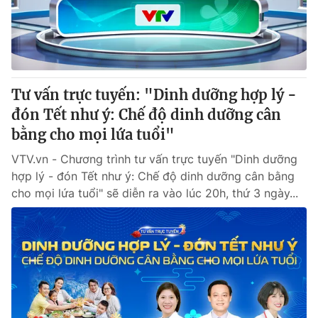
Giao lưu trực tuyến
Sản phẩm
Lịch phát sóng
Thị trường
Tư vấn
Tư vấn trực tuyến: "Dinh dưỡng hợp lý -
Chuyên mục khác
đón Tết như ý: Chế độ dinh dưỡng cân
Emagazine
Podcast
bằng cho mọi lứa tuổi"
VTV.vn - Chương trình tư vấn trực tuyến "Dinh dưỡng
Photo
Infographic
hợp lý - đón Tết như ý: Chế độ dinh dưỡng cân bằng
cho mọi lứa tuổi" sẽ diễn ra vào lúc 20h, thứ 3 ngày...
Video
Shorts video
VTV Money
VTV Thể thao
VTV Sức khoẻ
Bất động sản