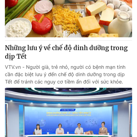
Tin tức
Kinh tế
Thế giới đó đây
Tài chính
Dữ liệu và đời sống
Câu chuyện quốc tế
Thị trường
Những lưu ý về chế độ dinh dưỡng trong
Truyền hình
Góc doanh nghiệp
dịp Tết
Phim VTV
Giải trí
VTV.vn - Người già, trẻ nhỏ, người có bệnh mạn tính
Hậu trường
cần đặc biệt lưu ý đến chế độ dinh dưỡng trong dịp
Điện ảnh
Tết để tránh các nguy cơ tiềm ẩn đối với sức khỏe.
Đời sống
Nhân vật
Âm nhạc
Du lịch
Khán giả
Giáo dục
Sao
Làm đẹp
Giải sao mai
Tuyển sinh
Công nghệ
Chất lượng cuộc sống
Học trực tuyến
Hitech Công nghệ tương lai