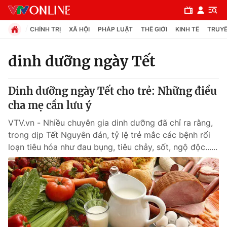
CHÍNH TRỊ
XÃ HỘI
PHÁP LUẬT
THẾ GIỚI
KINH TẾ
TRUYỀ
dinh dưỡng ngày Tết
Chuyên mục
Dinh dưỡng ngày Tết cho trẻ: Những điều
Chính trị
cha mẹ cần lưu ý
VTV.vn - Nhiều chuyên gia dinh dưỡng đã chỉ ra rằng,
Xã hội
trong dịp Tết Nguyên đán, tỷ lệ trẻ mắc các bệnh rối
loạn tiêu hóa như đau bụng, tiêu chảy, sốt, ngộ độc......
Pháp luật
Y tế
Thế giới