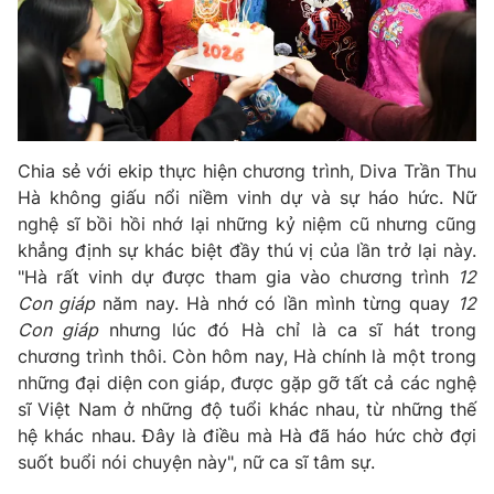
Photo
Infographic
Video
Shorts video
VTV Money
VTV Thể thao
Chia sẻ với ekip thực hiện chương trình, Diva Trần Thu
Hà không giấu nổi niềm vinh dự và sự háo hức. Nữ
nghệ sĩ bồi hồi nhớ lại những kỷ niệm cũ nhưng cũng
VTV Sức khoẻ
Bất động sản
khẳng định sự khác biệt đầy thú vị của lần trở lại này.
"Hà rất vinh dự được tham gia vào chương trình
12
Thị trường 24h
Tấm lòng Việt
Con giáp
năm nay. Hà nhớ có lần mình từng quay
12
Con giáp
nhưng lúc đó Hà chỉ là ca sĩ hát trong
VTV4
Vươn mình bằng AI
chương trình thôi. Còn hôm nay, Hà chính là một trong
những đại diện con giáp, được gặp gỡ tất cả các nghệ
sĩ Việt Nam ở những độ tuổi khác nhau, từ những thế
VTV9
VTV8
hệ khác nhau. Đây là điều mà Hà đã háo hức chờ đợi
suốt buổi nói chuyện này", nữ ca sĩ tâm sự.
Liên hệ tòa soạn
English