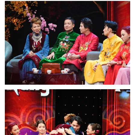
THỜI BÁO VTV
Theo dõi báo trên
Cơ quan chủ quản:
Đài Truyền hình Việt Nam
Cơ quan báo chí:
Thời báo VTV
Giấy phép hoạt động báo in và báo điện tử số 483/GP-BTTTT
cấp ngày 29/12/2023
Tổng Biên tập:
Vũ Thanh Thủy
Phó Tổng Biên tập:
Nguyễn Thị Mỹ Hạnh, Phạm Quốc Thắng,
Nguyễn Trọng Ninh
Tổng đài VTV:
024.38 355 931 - 024.38 355 932