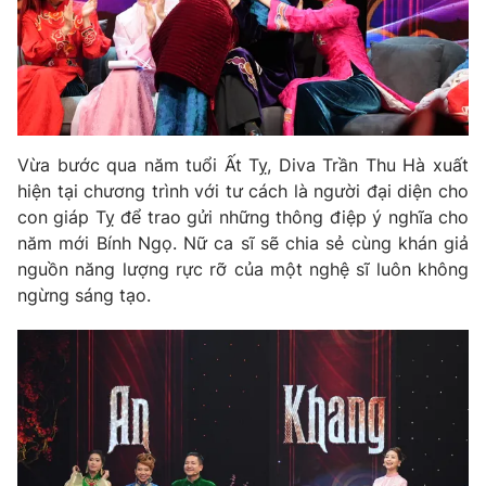
Ðiện thoại Thời báo VTV:
024.66 897 897
Email:
toasoan@vtv.vn
Liên hệ quảng cáo:
024-7300.7108
Vừa bước qua năm tuổi Ất Tỵ, Diva Trần Thu Hà xuất
hiện tại chương trình với tư cách là người đại diện cho
con giáp Tỵ để trao gửi những thông điệp ý nghĩa cho
năm mới Bính Ngọ. Nữ ca sĩ sẽ chia sẻ cùng khán giả
nguồn năng lượng rực rỡ của một nghệ sĩ luôn không
ngừng sáng tạo.
® Cấm sao chép dưới mọi hình thức nếu không có sự chấp
thuận bằng văn bản. Ghi rõ nguồn VTV.vn khi phát hành lại
thông tin từ website này.