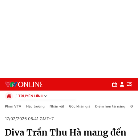
TRUYỀN HÌNH
Chính trị
Phim VTV
Hậu trường
Nhân vật
Góc khán giả
Điểm hẹn tài năng
Giải
Xã hội
17/02/2026 06:41 GMT+7
Pháp luật
Chuyên mục
Kinh tế
Diva Trần Thu Hà mang đến
Thể thao