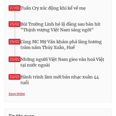
Tuấn Cry xúc động khi kể về mẹ
27/02
Bùi Trường Linh hé lộ đằng sau bản hit
25/02
"Thịnh vượng Việt Nam sáng ngời"
Cùng MC Mỹ Vân khám phá làng hương
25/02
trăm năm Thủy Xuân, Huế
Những người Việt Nam gieo văn hoá Việt
23/02
tại nước ngoài
Hành trình làm mới bản nhạc xuân 44
23/02
tuổi
Xem thêm
Tin liên quan