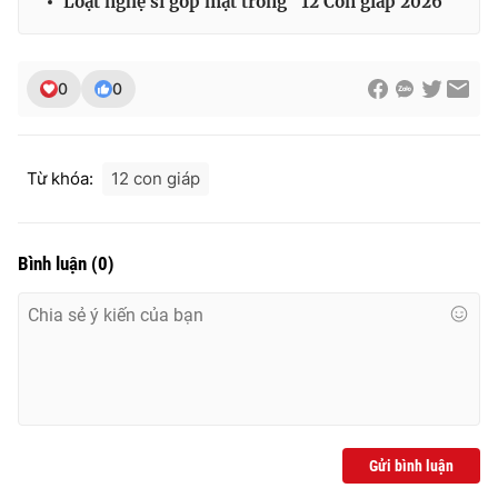
Loạt nghệ sĩ góp mặt trong "12 Con giáp 2026"
0
0
Từ khóa:
12 con giáp
Bình luận
(
0
)
Gửi bình luận