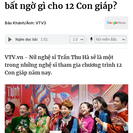
Chính trị
bất ngờ gì cho 12 Con giáp?
Truyền hình
Văn hóa - Giải trí
Xã hội
Y tế
Bảo Khánh/Ảnh: VTV3
Đời sống
Pháp luật
Công nghệ
Nghe đọc bài
1:51
Giáo dục
Y tế
VTV.vn - Nữ nghệ sĩ Trần Thu Hà sẽ là một
trong những nghệ sĩ tham gia chương trình 12
Thế giới
Con giáp năm nay.
Tin tức
Kinh tế
Thế giới đó đây
Tài chính
Dữ liệu và đời sống
Câu chuyện quốc tế
Thị trường
Truyền hình
Góc doanh nghiệp