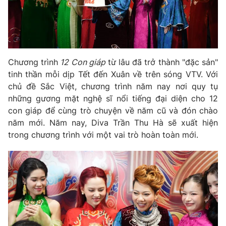
Phim VTV
Giải trí
Hậu trường
Điện ảnh
Đời sống
Nhân vật
Âm nhạc
Du lịch
Chương trình
12 Con giáp
từ lâu đã trở thành "đặc sản"
Khán giả
Giáo dục
Sao
tinh thần mỗi dịp Tết đến Xuân về trên sóng VTV. Với
Làm đẹp
Giải sao mai
chủ đề Sắc Việt, chương trình năm nay nơi quy tụ
Tuyển sinh
những gương mặt nghệ sĩ nổi tiếng đại diện cho 12
Công nghệ
Chất lượng cuộc sống
con giáp để cùng trò chuyện về năm cũ và đón chào
Học trực tuyến
Hitech Công nghệ tương lai
năm mới. Năm nay, Diva Trần Thu Hà sẽ xuất hiện
Giao lưu trực tuyến
trong chương trình với một vai trò hoàn toàn mới.
Sản phẩm
Lịch phát sóng
Thị trường
Tư vấn
Chuyên mục khác
Emagazine
Podcast