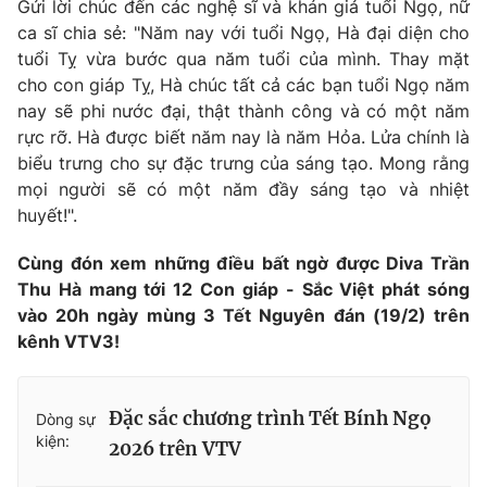
Gửi lời chúc đến các nghệ sĩ và khán giả tuổi Ngọ, nữ
ca sĩ chia sẻ: "Năm nay với tuổi Ngọ, Hà đại diện cho
tuổi Tỵ vừa bước qua năm tuổi của mình. Thay mặt
cho con giáp Tỵ, Hà chúc tất cả các bạn tuổi Ngọ năm
nay sẽ phi nước đại, thật thành công và có một năm
rực rỡ. Hà được biết năm nay là năm Hỏa. Lửa chính là
biểu trưng cho sự đặc trưng của sáng tạo. Mong rằng
mọi người sẽ có một năm đầy sáng tạo và nhiệt
huyết!".
Cùng đón xem những điều bất ngờ được Diva Trần
Thu Hà mang tới 12 Con giáp - Sắc Việt phát sóng
vào 20h ngày mùng 3 Tết Nguyên đán (19/2) trên
kênh VTV3!
Đặc sắc chương trình Tết Bính Ngọ
Dòng sự
kiện:
2026 trên VTV