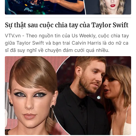
Thị trường 24h
Tấm lòng Việt
VTV4
Vươn mình bằng AI
Sự thật sau cuộc chia tay của Taylor Swift
VTV.vn - Theo nguồn tin của Us Weekly, cuộc chia tay
VTV9
VTV8
giữa Taylor Swift và bạn trai Calvin Harris là do nữ ca
sĩ đã suy nghĩ về chuyện đám cưới quá nhiều.
Liên hệ tòa soạn
English
THỜI BÁO VTV
Theo dõi báo trên
Cơ quan chủ quản:
Đài Truyền hình Việt Nam