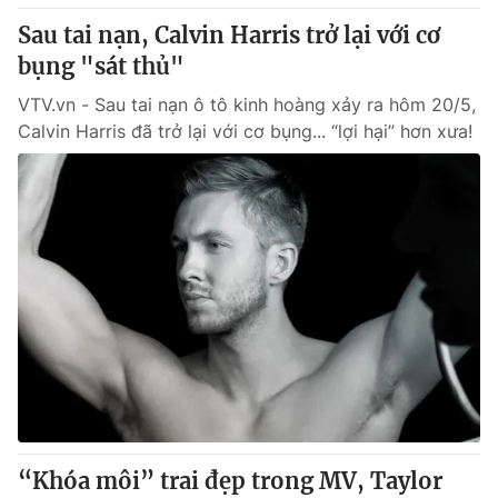
Cơ quan báo chí:
Thời báo VTV
Sau tai nạn, Calvin Harris trở lại với cơ
Giấy phép hoạt động báo in và báo điện tử số 483/GP-BTTTT
bụng "sát thủ"
cấp ngày 29/12/2023
VTV.vn - Sau tai nạn ô tô kinh hoàng xảy ra hôm 20/5,
Tổng Biên tập:
Vũ Thanh Thủy
Calvin Harris đã trở lại với cơ bụng... “lợi hại” hơn xưa!
Phó Tổng Biên tập:
Nguyễn Thị Mỹ Hạnh, Phạm Quốc Thắng,
Nguyễn Trọng Ninh
Tổng đài VTV:
024.38 355 931 - 024.38 355 932
Ðiện thoại Thời báo VTV:
024.66 897 897
Email:
toasoan@vtv.vn
Liên hệ quảng cáo:
024-7300.7108
“Khóa môi” trai đẹp trong MV, Taylor