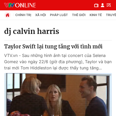
CHÍNH TRỊ
XÃ HỘI
PHÁP LUẬT
THẾ GIỚI
KINH TẾ
TRUYỀ
dj calvin harris
Chuyên mục
Taylor Swift lại tung tăng với tình mới
Chính trị
VTV.vn - Sau những hình ảnh tại concert của Selena
Gomez vào ngày 22/6 (giờ địa phương), Taylor và bạn
Xã hội
trai mới Tom Hiddleston lại được thấy tung tăng...
Pháp luật
Y tế
Thế giới