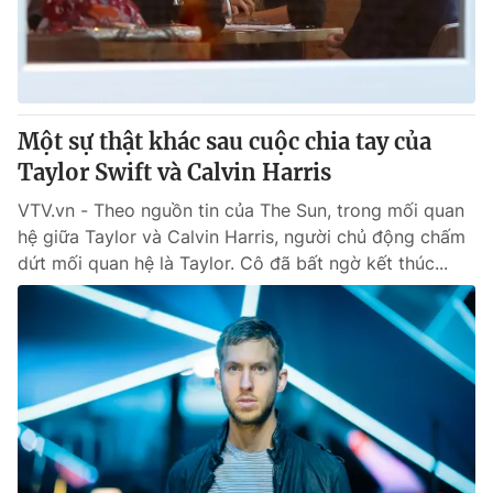
Tin tức
Kinh tế
Thế giới đó đây
Tài chính
Dữ liệu và đời sống
Câu chuyện quốc tế
Thị trường
Một sự thật khác sau cuộc chia tay của
Taylor Swift và Calvin Harris
Truyền hình
Góc doanh nghiệp
VTV.vn - Theo nguồn tin của The Sun, trong mối quan
Phim VTV
Giải trí
hệ giữa Taylor và Calvin Harris, người chủ động chấm
Hậu trường
dứt mối quan hệ là Taylor. Cô đã bất ngờ kết thúc...
Điện ảnh
Đời sống
Nhân vật
Âm nhạc
Du lịch
Khán giả
Giáo dục
Sao
Làm đẹp
Giải sao mai
Tuyển sinh
Công nghệ
Chất lượng cuộc sống
Học trực tuyến
Hitech Công nghệ tương lai