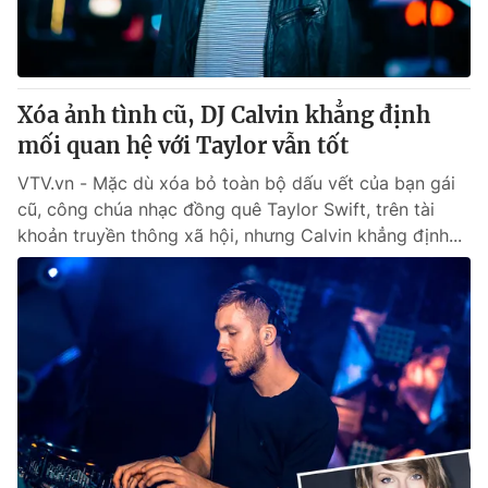
Giao lưu trực tuyến
Sản phẩm
Lịch phát sóng
Thị trường
Tư vấn
Xóa ảnh tình cũ, DJ Calvin khẳng định
mối quan hệ với Taylor vẫn tốt
Chuyên mục khác
Emagazine
VTV.vn - Mặc dù xóa bỏ toàn bộ dấu vết của bạn gái
Podcast
cũ, công chúa nhạc đồng quê Taylor Swift, trên tài
khoản truyền thông xã hội, nhưng Calvin khẳng định...
Photo
Infographic
Video
Shorts video
VTV Money
VTV Thể thao
VTV Sức khoẻ
Bất động sản