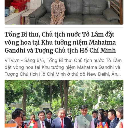
® Cấm sao chép dưới mọi hình thức nếu không có sự chấp
thuận bằng văn bản. Ghi rõ nguồn VTV.vn khi phát hành lại
thông tin từ website này.
Tổng Bí thư, Chủ tịch nước Tô Lâm đặt
vòng hoa tại Khu tưởng niệm Mahatma
Gandhi và Tượng Chủ tịch Hồ Chí Minh
VTV.vn - Sáng 6/5, Tổng Bí thư, Chủ tịch nước Tô Lâm
đặt vòng hoa tại Khu tưởng niệm Mahatma Gandhi và
Tượng Chủ tịch Hồ Chí Minh ở thủ đô New Delhi, Ấn...