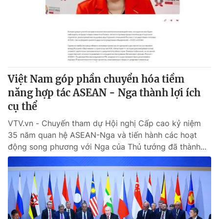
Giao lưu trực tuyến
Sản phẩm
Lịch phát sóng
Thị trường
Tư vấn
Chuyên mục khác
Việt Nam góp phần chuyển hóa tiềm
Emagazine
Podcast
năng hợp tác ASEAN - Nga thành lợi ích
cụ thể
Photo
Infographic
VTV.vn - Chuyến tham dự Hội nghị Cấp cao kỷ niệm
35 năm quan hệ ASEAN-Nga và tiến hành các hoạt
Video
Shorts video
động song phương với Nga của Thủ tướng đã thành...
VTV Money
VTV Thể thao
VTV Sức khoẻ
Bất động sản