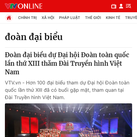
CHÍNH TRỊ
XÃ HỘI
PHÁP LUẬT
THẾ GIỚI
KINH TẾ
TRUYỀ
đoàn đại biểu
Chuyên mục
Đoàn đại biểu dự Đại hội Đoàn toàn quốc
Chính trị
lần thứ XIII thăm Đài Truyền hình Việt
Nam
Xã hội
VTV.vn - Hơn 100 đại biểu tham dự Đại hội Đoàn toàn
quốc lần thứ XIII đã có buổi gặp mặt, tham quan tại
Pháp luật
Đài Truyền hình Việt Nam.
Y tế
Thế giới