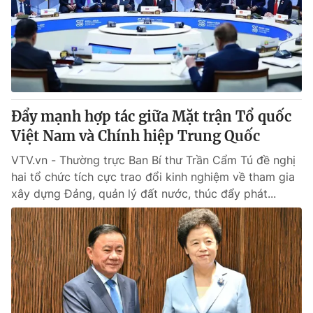
Thị trường 24h
Tấm lòng Việt
VTV4
Vươn mình bằng AI
VTV9
VTV8
Đẩy mạnh hợp tác giữa Mặt trận Tổ quốc
Liên hệ tòa soạn
English
Việt Nam và Chính hiệp Trung Quốc
VTV.vn - Thường trực Ban Bí thư Trần Cẩm Tú đề nghị
hai tổ chức tích cực trao đổi kinh nghiệm về tham gia
xây dựng Đảng, quản lý đất nước, thúc đẩy phát...
THỜI BÁO VTV
Theo dõi báo trên
Cơ quan chủ quản:
Đài Truyền hình Việt Nam
Cơ quan báo chí:
Thời báo VTV