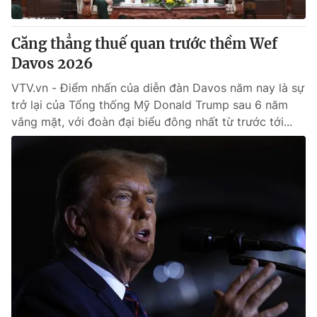
Căng thẳng thuế quan trước thềm Wef
Davos 2026
VTV.vn - Điểm nhấn của diễn đàn Davos năm nay là sự
trở lại của Tổng thống Mỹ Donald Trump sau 6 năm
vắng mặt, với đoàn đại biểu đông nhất từ trước tới...