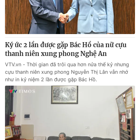
Giấy phép hoạt động báo in và báo điện tử số 483/GP-BTTTT
cấp ngày 29/12/2023
Tổng Biên tập:
Vũ Thanh Thủy
Phó Tổng Biên tập:
Nguyễn Thị Mỹ Hạnh, Phạm Quốc Thắng,
Nguyễn Trọng Ninh
Tổng đài VTV:
Ký ức 2 lần được gặp Bác Hồ của nữ cựu
024.38 355 931 - 024.38 355 932
Ðiện thoại Thời báo VTV:
thanh niên xung phong Nghệ An
024.66 897 897
Email:
toasoan@vtv.vn
VTV.vn - Thời gian đã trôi qua hơn nửa thế kỷ nhưng
Liên hệ quảng cáo:
024-7300.7108
cựu thanh niên xung phong Nguyễn Thị Lân vẫn nhớ
như in kỷ niệm 2 lần được gặp Bác Hồ.