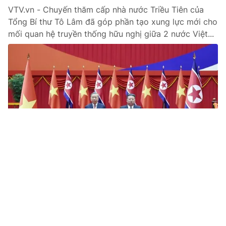
VTV.vn - Chuyến thăm cấp nhà nước Triều Tiên của
Tổng Bí thư Tô Lâm đã góp phần tạo xung lực mới cho
mối quan hệ truyền thống hữu nghị giữa 2 nước Việt...
Tin mới
Video
Live
Emagazine
Trang chủ
Lễ đón Tổng Bí thư Tô Lâm thăm cấp Nhà
nước Cộng hòa Dân chủ Nhân dân Triều
Tiên