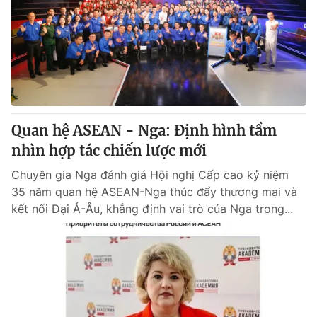
Tin tức
Kinh tế
Thế giới đó đây
Tài chính
Dữ liệu và đời sống
Câu chuyện quốc tế
Thị trường
Truyền hình
Góc doanh nghiệp
Quan hệ ASEAN - Nga: Định hình tầm
Phim VTV
nhìn hợp tác chiến lược mới
Giải trí
Hậu trường
Chuyên gia Nga đánh giá Hội nghị Cấp cao kỷ niệm
Điện ảnh
35 năm quan hệ ASEAN-Nga thúc đẩy thương mại và
Đời sống
Nhân vật
kết nối Đại Á-Âu, khẳng định vai trò của Nga trong...
Âm nhạc
Du lịch
Khán giả
Giáo dục
Sao
Làm đẹp
Giải sao mai
Tuyển sinh
Công nghệ
Chất lượng cuộc sống
Học trực tuyến
Hitech Công nghệ tương lai