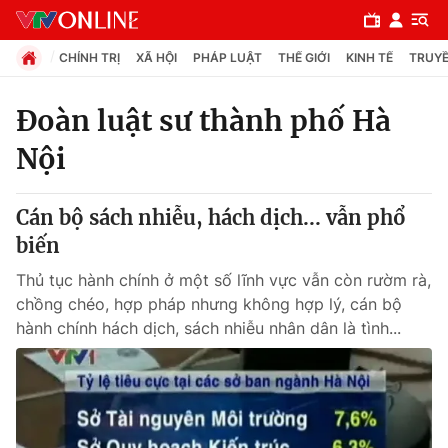
CHÍNH TRỊ
XÃ HỘI
PHÁP LUẬT
THẾ GIỚI
KINH TẾ
TRUYỀ
Đoàn luật sư thành phố Hà
Nội
Chuyên mục
Chính trị
Cán bộ sách nhiễu, hách dịch... vẫn phổ
biến
Xã hội
Thủ tục hành chính ở một số lĩnh vực vẫn còn rườm rà,
chồng chéo, hợp pháp nhưng không hợp lý, cán bộ
Pháp luật
hành chính hách dịch, sách nhiễu nhân dân là tình...
Y tế
Thế giới