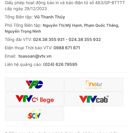
Giao lưu trực tuyến
Giấy phép hoạt động báo in và báo điện tử số 483/GP-BTTTT
Sản phẩm
cấp ngày 29/12/2023
Lịch phát sóng
Tổng Biên tập:
Vũ Thanh Thủy
Thị trường
Phó Tổng Biên tập:
Nguyễn Thị Mỹ Hạnh, Phạm Quốc Thắng,
Tư vấn
Nguyễn Trọng Ninh
Chuyên mục khác
Tổng đài VTV:
024.38 355 931 - 024.38 355 932
Ðiện thoại Thời báo VTV:
0988 671 671
Emagazine
Podcast
Email:
toasoan@vtv.vn
Liên hệ quảng cáo:
(024) 626 79595
Photo
Infographic
Video
Shorts video
VTV Money
VTV Thể thao
VTV Sức khoẻ
Bất động sản