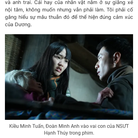
Email:
toasoan@vtv.vn
và anh trai. Cái hay của nhân vật nằm ở sự giằng xé
Liên hệ quảng cáo:
nội tâm, không muốn nhưng vẫn phải làm. Tôi phải cố
024-7300.7108
gắng hiểu sự mâu thuẫn đó để thể hiện đúng cảm xúc
của Dương.
® Cấm sao chép dưới mọi hình thức nếu không có sự chấp
thuận bằng văn bản. Ghi rõ nguồn VTV.vn khi phát hành lại
thông tin từ website này.
Kiều Minh Tuấn, Đoàn Minh Anh vào vai con của NSƯT
Hạnh Thúy trong phim.