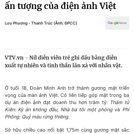
Chính trị
ấn tượng của điện ảnh Việt
Truyền hình
Văn hóa - Giải trí
Xã hội
Y tế
Lưu Phương - Thanh Trúc (Ảnh: ĐPCC)
Đời sống
Pháp luật
Công nghệ
Giáo dục
Y tế
VTV.vn - Nữ diễn viên trẻ ghi dấu bằng diễn
xuất tự nhiên và tinh thần lăn xả với nhân vật.
Thế giới
Tin tức
Ở tuổi 18, Đoàn Minh Anh trở thành gương mặt triển
Kinh tế
vọng của màn ảnh Việt. Cô liên tiếp góp mặt trong ba
Thế giới đó đây
Tài chính
dự án điện ảnh đạt doanh thu hơn trăm tỷ:
Thám tử
Dữ liệu và đời sống
Câu chuyện quốc tế
Kiên: Kỳ án không đầu, Nhà ba tôi một phòng
và
Phí
Thị trường
Phông: Quỷ máu rừng thiêng.
Truyền hình
Góc doanh nghiệp
Sở hữu chiều cao nổi bật 1,75m cùng gương mặt sắc