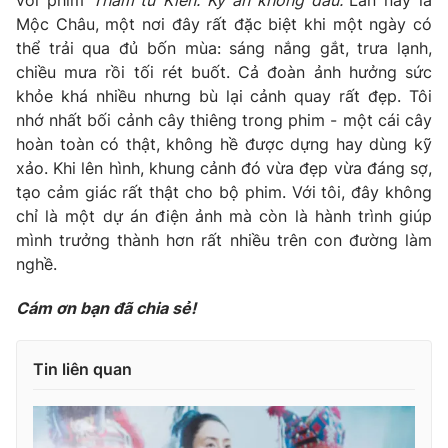
với phim
Thám tử Kiên: Kỳ án không đầu.
Lần này là
Mộc Châu, một nơi đây rất đặc biệt khi một ngày có
thể trải qua đủ bốn mùa: sáng nắng gắt, trưa lạnh,
chiều mưa rồi tối rét buốt. Cả đoàn ảnh hưởng sức
khỏe khá nhiều nhưng bù lại cảnh quay rất đẹp. Tôi
nhớ nhất bối cảnh cây thiêng trong phim - một cái cây
hoàn toàn có thật, không hề được dựng hay dùng kỹ
xảo. Khi lên hình, khung cảnh đó vừa đẹp vừa đáng sợ,
tạo cảm giác rất thật cho bộ phim. Với tôi, đây không
chỉ là một dự án điện ảnh mà còn là hành trình giúp
mình trưởng thành hơn rất nhiều trên con đường làm
nghề.
Cám ơn bạn đã chia sẻ!
Tin liên quan