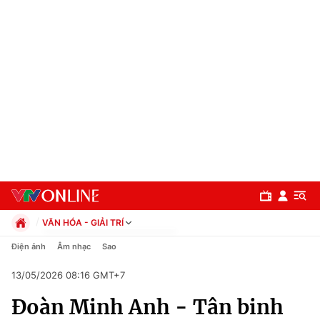
VĂN HÓA - GIẢI TRÍ
Chính trị
Điện ảnh
Âm nhạc
Sao
Xã hội
13/05/2026 08:16 GMT+7
Pháp luật
Chuyên mục
Kinh tế
Đoàn Minh Anh - Tân binh
Thể thao