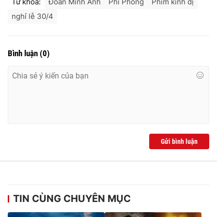
Từ khóa:
Đoàn Minh Anh
Phí Phông
Phim kinh dị
nghỉ lễ 30/4
Bình luận
(
0
)
Gửi bình luận
TIN CÙNG CHUYÊN MỤC