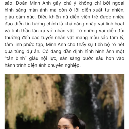
Phim VTV
sảo, Đoàn Minh Anh gây chú ý không chỉ bởi ngoại
Giải trí
hình sáng màn ảnh mà còn ở lối diễn xuất tự nhiên,
Hậu trường
giàu cảm xúc. Điều khiến nữ diễn viên trẻ được nhiều
Điện ảnh
Đời sống
đạo diễn tin tưởng chính là khả năng nhập vai linh hoạt
Nhân vật
Âm nhạc
và tinh thần lăn xả với nhân vật. Từ những vai diễn đời
Du lịch
Khán giả
thường đến các tuyến nhân vật mang màu sắc tâm lý,
Giáo dục
Sao
tâm linh phức tạp, Minh Anh cho thấy sự tiến bộ rõ nét
Làm đẹp
Giải sao mai
qua từng dự án. Cô đang dần định hình hình ảnh một
Tuyển sinh
Công nghệ
Chất lượng cuộc sống
“tân binh” giàu nội lực, sẵn sàng bước sâu hơn vào
Học trực tuyến
hành trình điện ảnh chuyên nghiệp.
Hitech Công nghệ tương lai
Giao lưu trực tuyến
Sản phẩm
Lịch phát sóng
Thị trường
Tư vấn
Chuyên mục khác
Emagazine
Podcast