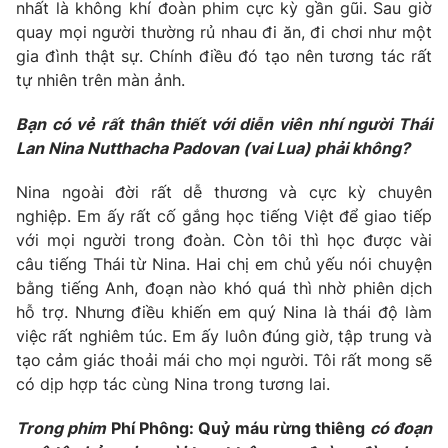
nhất là không khí đoàn phim cực kỳ gần gũi. Sau giờ
quay mọi người thường rủ nhau đi ăn, đi chơi như một
gia đình thật sự. Chính điều đó tạo nên tương tác rất
tự nhiên trên màn ảnh.
Bạn có vẻ rất thân thiết với diễn viên nhí người Thái
Lan Nina Nutthacha Padovan (vai Lua) phải không?
Nina ngoài đời rất dễ thương và cực kỳ chuyên
nghiệp. Em ấy rất cố gắng học tiếng Việt để giao tiếp
với mọi người trong đoàn. Còn tôi thì học được vài
câu tiếng Thái từ Nina. Hai chị em chủ yếu nói chuyện
bằng tiếng Anh, đoạn nào khó quá thì nhờ phiên dịch
hỗ trợ. Nhưng điều khiến em quý Nina là thái độ làm
việc rất nghiêm túc. Em ấy luôn đúng giờ, tập trung và
tạo cảm giác thoải mái cho mọi người. Tôi rất mong sẽ
có dịp hợp tác cùng Nina trong tương lai.
Trong phim
Phí Phông: Quỷ máu rừng thiêng
có đoạn