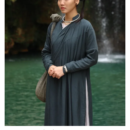
Photo
Infographic
Video
Shorts video
VTV Money
VTV Thể thao
VTV Sức khoẻ
Bất động sản
Thị trường 24h
Tấm lòng Việt
VTV4
Vươn mình bằng AI
VTV9
VTV8
Liên hệ tòa soạn
English