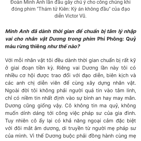
Đoàn Minh Anh lần đầu gây chú ý cho công chúng khi
đóng phim "Thám tử Kiên: Kỳ án không đầu" của đạo
diễn Victor Vũ.
THỜI BÁO VTV
Minh Anh đã dành thời gian để chuẩn bị tâm lý nhập
vai cho nhân vật Dương trong phim
Phí Phông: Quỷ
máu rừng thiêng
như thế nào?
Theo dõi báo trên
Với mỗi nhân vật tôi đều dành thời gian chuẩn bị rất kỹ
Cơ quan chủ quản:
ở giai đoạn tiền kỳ. Riêng vai Dương lần này tôi có
Đài Truyền hình Việt Nam
nhiều cơ hội được trao đổi với đạo diễn, biên kịch và
Cơ quan báo chí:
Thời báo VTV
các anh chị diễn viên để cùng xây dựng nhân vật.
Giấy phép hoạt động báo in và báo điện tử số 483/GP-BTTTT
Ngoài đời tôi không phải người quá tin vào tâm linh,
cấp ngày 29/12/2023
chỉ có niềm tin nhất định vào sự bình an hay may mắn.
Tổng Biên tập:
Vũ Thanh Thủy
Dương cũng giống vậy. Cô không tin ma quỷ, không
Phó Tổng Biên tập:
Nguyễn Thị Mỹ Hạnh, Phạm Quốc Thắng,
muốn dính dáng tới công việc pháp sư của gia đình.
Nguyễn Trọng Ninh
Tuy nhiên cô ấy lại có khả năng ngoại cảm đặc biệt
Tổng đài VTV:
024.38 355 931 - 024.38 355 932
với đôi mắt âm dương, di truyền từ người mẹ pháp sư
Ðiện thoại Thời báo VTV:
024.66 897 897
của mình. Vì thế Dương buộc phải đồng hành cùng mẹ