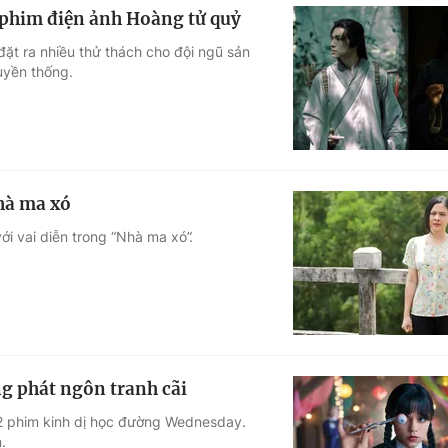
 phim điện ảnh Hoàng tử quỷ
đặt ra nhiều thử thách cho đội ngũ sản
uyền thống.
hà ma xó
ới vai diễn trong “Nhà ma xó”.
g phát ngôn tranh cãi
 2 phim kinh dị học đường Wednesday.
.