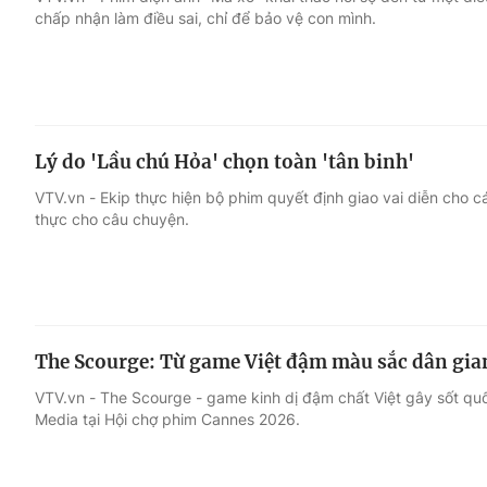
chấp nhận làm điều sai, chỉ để bảo vệ con mình.
Giải trí
Đời sống
Điện ảnh
Du lịch
Lý do 'Lầu chú Hỏa' chọn toàn 'tân binh'
Âm nhạc
Làm đẹp
VTV.vn - Ekip thực hiện bộ phim quyết định giao vai diễn cho
thực cho câu chuyện.
Sao
Chất lượng cuộc sốn
The Scourge: Từ game Việt đậm màu sắc dân gian
VTV.vn - The Scourge - game kinh dị đậm chất Việt gây sốt quố
Media tại Hội chợ phim Cannes 2026.