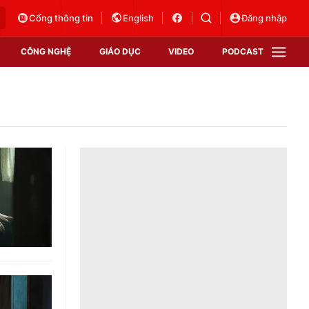
Cổng thông tin
English
Đăng nhập
CÔNG NGHỆ
GIÁO DỤC
VIDEO
PODCAST
VTV Money
VTV Thể thao
VTV Sức khoẻ
Bất động sản
Thị trường 24h
Tấm lòng Việt
Vươn mình bằng AI
VTV4
VTV8
VTV9
Lịch phát sóng
Giao lưu trực tuyến
Sự kiện