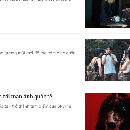
Góc ảnh
Giáo dục
Công nghệ
Tuyển sinh
Hitech Công ng
Học trực tuyến
Sản phẩm
 các gương mặt mới để tạo cảm giác chân
g
Thị trường
Tư vấn
 tới màn ảnh quốc tế
c tế - trở thành tâm điểm của Skyline