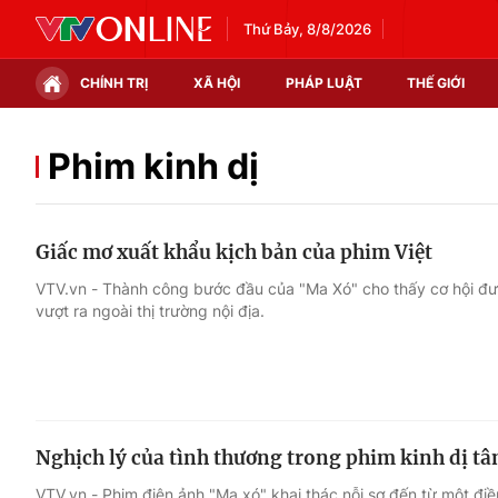
Thứ Bảy, 8/8/2026
CHÍNH TRỊ
XÃ HỘI
PHÁP LUẬT
THẾ GIỚI
Chính trị
Xã hội
Phim kinh dị
Thế giới
Kinh tế
Giấc mơ xuất khẩu kịch bản của phim Việt
Tin tức
Tài chính
VTV.vn - Thành công bước đầu của "Ma Xó" cho thấy cơ hội đ
vượt ra ngoài thị trường nội địa.
Thế giới đó đây
Thị trường
Câu chuyện quốc tế
Góc doanh nghiệp
Dữ liệu và đời sống
Nghịch lý của tình thương trong phim kinh dị tâ
VTV.vn - Phim điện ảnh "Ma xó" khai thác nỗi sợ đến từ một đi