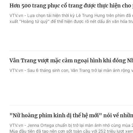
Hơn 500 trang phục cổ trang được thực hiện cho
VTV.vn - Lựa chọn tái hiện thời kỳ Lê Trung Hưng trên phim đã 
xuất "Hoàng tử quỷ" để thể hiện được rõ nét dấu ấn văn hóa tr
Vân Trang vượt mặc cảm ngoại hình khi đóng N
VTV.vn - Sau 6 tháng sinh con, Vân Trang trở lại màn ảnh rộng v
"Nữ hoàng phim kinh dị thế hệ mới" nói về nhữn
VTV.vn - Jenna Ortega chuẩn bị trở lại màn ảnh nhỏ cùng mùa
Mùa đầu tiên đã tạo nên cơn sốt toàn cầu với 252 triệu lượt xem