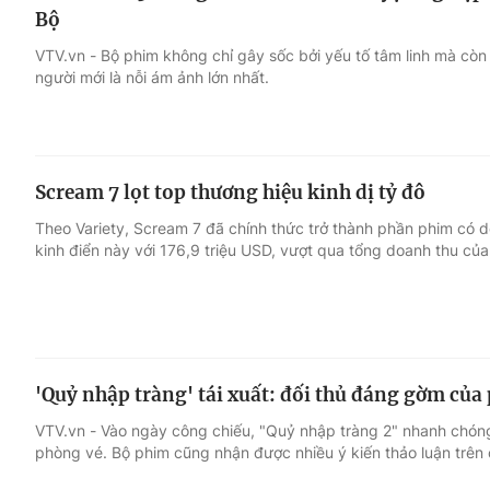
Bộ
VTV.vn - Bộ phim không chỉ gây sốc bởi yếu tố tâm linh mà còn
người mới là nỗi ám ảnh lớn nhất.
Scream 7 lọt top thương hiệu kinh dị tỷ đô
Theo Variety, Scream 7 đã chính thức trở thành phần phim có do
kinh điển này với 176,9 triệu USD, vượt qua tổng doanh thu củ
'Quỷ nhập tràng' tái xuất: đối thủ đáng gờm của 
VTV.vn - Vào ngày công chiếu, "Quỷ nhập tràng 2" nhanh chó
phòng vé. Bộ phim cũng nhận được nhiều ý kiến thảo luận trên