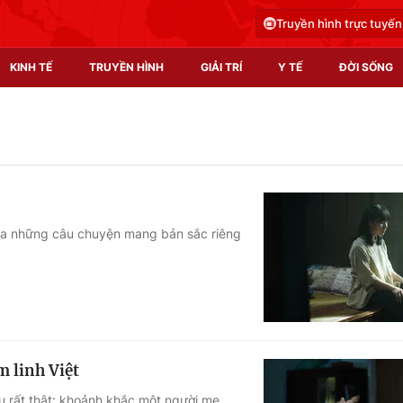
Truyền hình trực tuyến
KINH TẾ
TRUYỀN HÌNH
GIẢI TRÍ
Y TẾ
ĐỜI SỐNG
Pháp luật
Y tế
Truyền hình
Multimedia
Phim VTV
Video
ưa những câu chuyện mang bản sắc riêng
Hậu trường
Shorts video
Nhân vật
Podcast
Khán giả
EMagazine
Giải sao mai
Photo
m linh Việt
Infographic
ều rất thật: khoảnh khắc một người mẹ