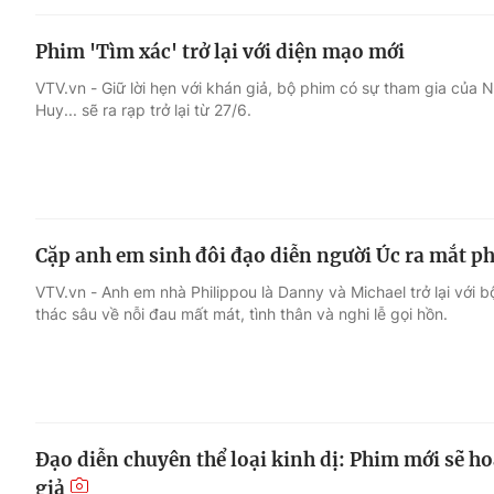
Phim 'Tìm xác' trở lại với diện mạo mới
VTV.vn - Giữ lời hẹn với khán giả, bộ phim có sự tham gia của
Huy... sẽ ra rạp trở lại từ 27/6.
Cặp anh em sinh đôi đạo diễn người Úc ra mắt p
VTV.vn - Anh em nhà Philippou là Danny và Michael trở lại với 
thác sâu về nỗi đau mất mát, tình thân và nghi lễ gọi hồn.
Đạo diễn chuyên thể loại kinh dị: Phim mới sẽ 
giả