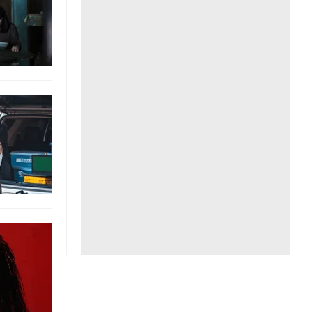
Liên hệ toà soạn
hệ tương lai