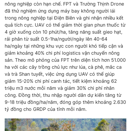
nông nghiệp còn hạn chế. FPT và Trường Thịnh Drone
đã thử nghiệm ứng dụng máy bay không người lái
trong nông nghiệp tại Điện Biên và ghi nhận nhiều kết
quả tích cực. UAV có thể giảm thời gian phun thuốc từ
4 giờ xuống còn 10 phút/ha, tăng năng suất gieo hạt,
rải phân từ suất 0.5-1ha/người/ngày lên 40-64
ha/ngày tại những khu vực con người khó tiếp cận và
giảm khoảng 40% chi phí logistics vận chuyển nông
sản. Theo mô phỏng của FPT trên diện tích hơn 51.000
ha với các cây trồng chủ lực như lúa, cà phê, mắc ca
và trà Shan tuyết, việc ứng dụng UAV có thể giúp
giảm 15-20% chi phí canh tác, tiết kiệm khoảng 62
triệu m3 nước mỗi năm và giảm 30% chi phí nhân
công. Đồng thời, thu nhập người dân dự kiến tăng từ
9-18 triệu đồng/ha/năm, đóng góp thêm khoảng 2.630
tỷ đồng cho GRDP của tỉnh mỗi năm.