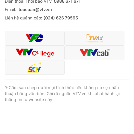
Ðiện thoại Thời báo VTV:
0988 671 671
Email:
toasoan@vtv.vn
Liên hệ quảng cáo:
(024) 626 79595
® Cấm sao chép dưới mọi hình thức nếu không có sự chấp
thuận bằng văn bản. Ghi rõ nguồn VTV.vn khi phát hành lại
thông tin từ website này.