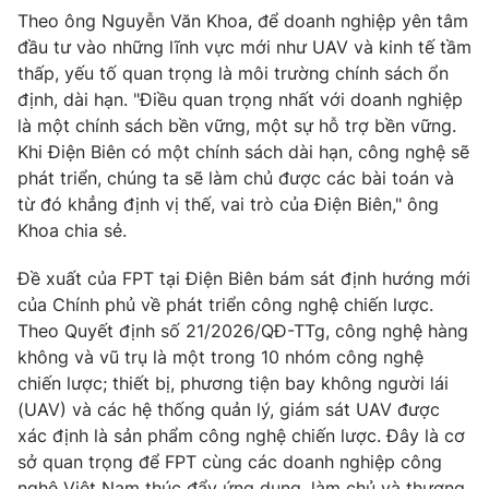
Theo ông Nguyễn Văn Khoa, để doanh nghiệp yên tâm
đầu tư vào những lĩnh vực mới như UAV và kinh tế tầm
thấp, yếu tố quan trọng là môi trường chính sách ổn
định, dài hạn. "Điều quan trọng nhất với doanh nghiệp
là một chính sách bền vững, một sự hỗ trợ bền vững.
Khi Điện Biên có một chính sách dài hạn, công nghệ sẽ
phát triển, chúng ta sẽ làm chủ được các bài toán và
từ đó khẳng định vị thế, vai trò của Điện Biên," ông
Khoa chia sẻ.
Đề xuất của FPT tại Điện Biên bám sát định hướng mới
của Chính phủ về phát triển công nghệ chiến lược.
Theo Quyết định số 21/2026/QĐ-TTg, công nghệ hàng
không và vũ trụ là một trong 10 nhóm công nghệ
chiến lược; thiết bị, phương tiện bay không người lái
(UAV) và các hệ thống quản lý, giám sát UAV được
xác định là sản phẩm công nghệ chiến lược. Đây là cơ
sở quan trọng để FPT cùng các doanh nghiệp công
nghệ Việt Nam thúc đẩy ứng dụng, làm chủ và thương