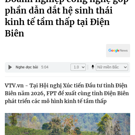
Chính trị
Truyền hình
phần dẫn dắt hệ sinh thái
Văn hóa - Giải trí
Xã hội
kinh tế tầm thấp tại Điện
Y tế
Đời sống
Biên
Pháp luật
Công nghệ
Giáo dục
Y tế
Nghe đọc bài
5:04
Thế giới
Tin tức
VTV.vn - Tại Hội nghị Xúc tiến Đầu tư tỉnh Điện
Kinh tế
Biên năm 2026, FPT đề xuất cùng tỉnh Điện Biên
Thế giới đó đây
phát triển các mô hình kinh tế tầm thấp
Tài chính
Dữ liệu và đời sống
Câu chuyện quốc tế
Thị trường
Truyền hình
Góc doanh nghiệp