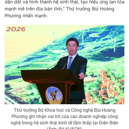
dẫn dắt và hình thành hệ sinh thái, tạo hiệu ứng lan tỏa
mạnh mẽ trên địa bàn tỉnh," Thứ trưởng Bùi Hoàng
Phương nhấn mạnh.
THỜI BÁO VTV
Theo dõi báo trên
Cơ quan chủ quản:
Đài Truyền hình Việt Nam
Cơ quan báo chí:
Thời báo VTV
Giấy phép hoạt động báo in và báo điện tử số 483/GP-BTTTT
cấp ngày 29/12/2023
Tổng Biên tập:
Vũ Thanh Thủy
Phó Tổng Biên tập:
Nguyễn Thị Mỹ Hạnh, Phạm Quốc Thắng,
Nguyễn Trọng Ninh
Thứ trưởng Bộ Khoa học và Công nghệ Bùi Hoàng
Tổng đài VTV:
024.38 355 931 - 024.38 355 932
Phương ghi nhận vai trò của các doanh nghiệp công
Ðiện thoại Thời báo VTV:
024.66 897 897
nghệ trong hệ sinh thái kinh tế tầm thấp tại Điện Biên