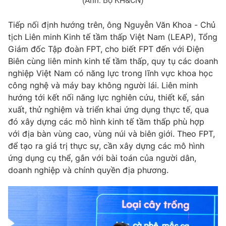
(Ảnh: Bộ KH&CN)
Email:
toasoan@vtv.vn
Liên hệ quảng cáo:
024-7300.7108
Tiếp nối định hướng trên, ông Nguyễn Văn Khoa - Chủ
tịch Liên minh Kinh tế tầm thấp Việt Nam (LEAP), Tổng
Giám đốc Tập đoàn FPT, cho biết FPT đến với Điện
Biên cùng liên minh kinh tế tầm thấp, quy tụ các doanh
nghiệp Việt Nam có năng lực trong lĩnh vực khoa học
công nghệ và máy bay không người lái. Liên minh
hướng tới kết nối năng lực nghiên cứu, thiết kế, sản
xuất, thử nghiệm và triển khai ứng dụng thực tế, qua
đó xây dựng các mô hình kinh tế tầm thấp phù hợp
với địa bàn vùng cao, vùng núi và biên giới. Theo FPT,
để tạo ra giá trị thực sự, cần xây dựng các mô hình
® Cấm sao chép dưới mọi hình thức nếu không có sự chấp
ứng dụng cụ thể, gắn với bài toán của người dân,
thuận bằng văn bản. Ghi rõ nguồn VTV.vn khi phát hành lại
doanh nghiệp và chính quyền địa phương.
thông tin từ website này.