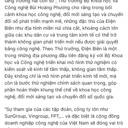
tăng trưởng hai con số", Thứ trưởng Bộ Khoa học và
Công nghệ Bùi Hoàng Phương cho rằng trong bối
Photo
Infographic
cảnh khoa học công nghệ, đổi mới sáng tạo và chuyển
đổi số phát triển mạnh mẽ, những đặc thù của Điện
Video
Shorts video
Biên như địa hình miền núi chia cắt, khoảng cách lớn
giữa các khu dân cư và trung tâm kinh tế có thể trở
thành không gian phát triển mới nếu được giải quyết
VTV Money
VTV Thể thao
bằng công nghệ. Theo Thứ trưởng, Điện Biên là một
trong những địa phương đầu tiên đăng ký với Bộ Khoa
VTV Sức khoẻ
Bất động sản
học và Công nghệ triển khai mô hình thử nghiệm có
kiểm soát về kinh tế tầm thấp, không gian tầm thấp.
Thị trường 24h
Tấm lòng Việt
Đây không chỉ là mô hình phát triển kinh tế mới, mà
còn là bước thử nghiệm chính sách quan trọng, góp
phần hoàn thiện khung thể chế về khoa học công
VTV4
Vươn mình bằng AI
nghệ, đổi mới sáng tạo và chuyển đổi số quốc gia.
VTV9
VTV8
"Sự tham gia của các tập đoàn, công ty lớn như
SunGroup, Vingroup, FPT,… và đặc biệt là cộng đồng
doanh nghiệp công nghệ của Việt Nam sẽ đóng vai trò
Liên hệ tòa soạn
English