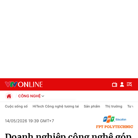
CÔNG NGHỆ
Chính trị
Cuộc sống số
HiTech Công nghệ tương lai
Sản phẩm
Thị trường
Tư vấn
Xã hội
Pháp luật
14/05/2026 19:39 GMT+7
Chuyên mục
Kinh tế
Doanh nghiệp công nghệ góp
Thể thao