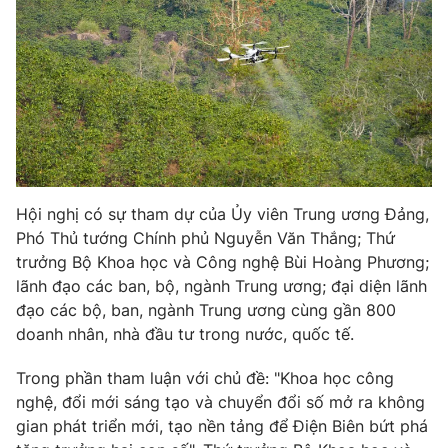
Phim VTV
Giải trí
Hậu trường
Điện ảnh
Đời sống
Nhân vật
Âm nhạc
Du lịch
Khán giả
Giáo dục
Sao
Làm đẹp
Giải sao mai
Tuyển sinh
Công nghệ
Chất lượng cuộc sống
Hội nghị có sự tham dự của Ủy viên Trung ương Đảng,
Học trực tuyến
Hitech Công nghệ tương lai
Phó Thủ tướng Chính phủ Nguyễn Văn Thắng; Thứ
Giao lưu trực tuyến
trưởng Bộ Khoa học và Công nghệ Bùi Hoàng Phương;
Sản phẩm
lãnh đạo các ban, bộ, ngành Trung ương; đại diện lãnh
đạo các bộ, ban, ngành Trung ương cùng gần 800
Lịch phát sóng
Thị trường
doanh nhân, nhà đầu tư trong nước, quốc tế.
Tư vấn
Trong phần tham luận với chủ đề: "Khoa học công
Chuyên mục khác
nghệ, đổi mới sáng tạo và chuyển đổi số mở ra không
Emagazine
Podcast
gian phát triển mới, tạo nền tảng để Điện Biên bứt phá