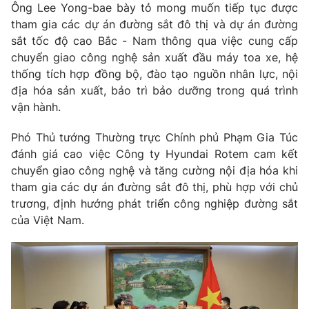
Ông Lee Yong-bae bày tỏ mong muốn tiếp tục được
Cơ quan báo chí:
Thời báo VTV
tham gia các dự án đường sắt đô thị và dự án đường
Giấy phép hoạt động báo in và báo điện tử số 483/GP-BTTTT
sắt tốc độ cao
Bắc - Nam
thông qua việc cung cấp
cấp ngày 29/12/2023
chuyển giao công nghệ sản xuất đầu máy toa xe, hệ
Tổng Biên tập:
Vũ Thanh Thủy
thống tích hợp đồng bộ, đào tạo nguồn nhân lực, nội
Phó Tổng Biên tập:
Nguyễn Thị Mỹ Hạnh, Phạm Quốc Thắng,
địa hóa sản xuất, bảo trì bảo dưỡng trong quá trình
Nguyễn Trọng Ninh
vận hành.
Tổng đài VTV:
024.38 355 931 - 024.38 355 932
Phó Thủ tướng Thường trực Chính phủ Phạm Gia Túc
Ðiện thoại Thời báo VTV:
024.66 897 897
đánh giá cao việc Công ty Hyundai Rotem cam kết
Email:
toasoan@vtv.vn
chuyển giao công nghệ và tăng cường nội địa hóa khi
Liên hệ quảng cáo:
024-7300.7108
tham gia các dự án đường sắt đô thị, phù hợp với chủ
trương, định hướng phát triển công nghiệp đường sắt
của Việt Nam.