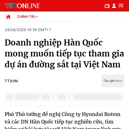
CHÍNH TRỊ
Chính trị
24/04/2026 14:39 GMT+7
Xã hội
Doanh nghiệp Hàn Quốc
Pháp luật
Chuyên mục
Kinh tế
mong muốn tiếp tục tham gia
Thể thao
Chính trị
dự án đường sắt tại Việt Nam
Truyền hình
Văn hóa - Giải trí
Xã hội
Y tế
TTXVN
Đời sống
Pháp luật
Công nghệ
Giáo dục
Y tế
Phó Thủ tướng đề nghị Công ty Hyundai Rotem
và các DN Hàn Quốc tiếp tục nghiên cứu, tìm
Thế giới