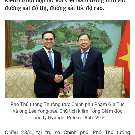
kiếm cơ hội hợp tác với Việt Nam trong lĩnh vực
Tin tức
đường sắt đô thị, đường sắt tốc độ cao.
Kinh tế
Thế giới đó đây
Tài chính
Dữ liệu và đời sống
Câu chuyện quốc tế
Thị trường
Truyền hình
Góc doanh nghiệp
Phim VTV
Giải trí
Hậu trường
Điện ảnh
Đời sống
Nhân vật
Âm nhạc
Du lịch
Khán giả
Giáo dục
Sao
Phó Thủ tướng Thường trực Chính phủ Phạm Gia Túc
Làm đẹp
Giải sao mai
và ông Lee Yong-bae, Chủ tịch kiêm Tổng Giám đốc
Tuyển sinh
Công nghệ
Công ty Hyundai Rotem - Ảnh: VGP
Chất lượng cuộc sống
Học trực tuyến
Hitech Công nghệ tương lai
Chiều 23/4, tại trụ sở Chính phủ, Phó Thủ tướng