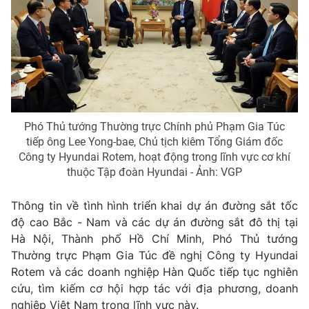
® Cấm sao chép dưới mọi hình thức nếu không có sự chấp
thuận bằng văn bản. Ghi rõ nguồn VTV.vn khi phát hành lại
thông tin từ website này.
Phó Thủ tướng Thường trực Chính phủ Phạm Gia Túc
tiếp ông Lee Yong-bae, Chủ tịch kiêm Tổng Giám đốc
Công ty Hyundai Rotem, hoạt động trong lĩnh vực cơ khí
thuộc Tập đoàn Hyundai - Ảnh: VGP
Thông tin về tình hình triển khai dự án đường sắt tốc
độ cao
Bắc - Nam
và các dự án đường sắt đô thị tại
Hà Nội, Thành phố Hồ Chí Minh, Phó Thủ tướng
Thường trực Phạm Gia Túc đề nghị Công ty Hyundai
Rotem và các doanh nghiệp Hàn Quốc tiếp tục nghiên
cứu, tìm kiếm cơ hội hợp tác với địa phương, doanh
nghiệp Việt Nam trong lĩnh vực này.