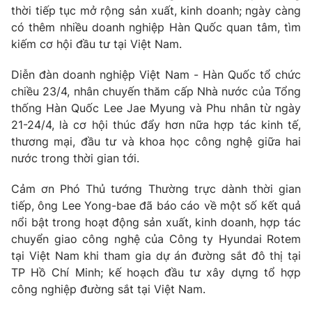
Thị trường 24h
Tấm lòng Việt
thời tiếp tục mở rộng sản xuất, kinh doanh; ngày càng
có thêm nhiều doanh nghiệp Hàn Quốc quan tâm, tìm
kiếm cơ hội đầu tư tại Việt Nam.
VTV4
Vươn mình bằng AI
Diễn đàn doanh nghiệp
Việt Nam - Hàn Quốc
tổ chức
VTV9
VTV8
chiều 23/4, nhân chuyến thăm cấp Nhà nước của Tổng
thống Hàn Quốc Lee Jae Myung và Phu nhân từ ngày
21-24/4, là cơ hội thúc đẩy hơn nữa hợp tác kinh tế,
Liên hệ tòa soạn
English
thương mại, đầu tư và khoa học công nghệ giữa hai
nước trong thời gian tới.
Cảm ơn Phó Thủ tướng Thường trực dành thời gian
THỜI BÁO VTV
tiếp, ông Lee Yong-bae đã báo cáo về một số kết quả
nổi bật trong hoạt động sản xuất, kinh doanh, hợp tác
chuyển giao công nghệ của Công ty Hyundai Rotem
tại Việt Nam khi tham gia dự án đường sắt đô thị tại
Theo dõi báo trên
TP Hồ Chí Minh; kế hoạch đầu tư xây dựng tổ hợp
công nghiệp đường sắt tại Việt Nam.
Cơ quan chủ quản:
Đài Truyền hình Việt Nam