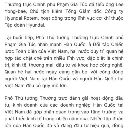
Giao lưu trực tuyến
Thường trực Chính phủ Phạm Gia Túc đã tiếp ông Lee
Sản phẩm
Yong-bae, Chủ tịch kiêm Tổng Giám đốc Công ty
Lịch phát sóng
Thị trường
Hyundai Rotem, hoạt động trong lĩnh vực cơ khí thuộc
Tập đoàn Hyundai.
Tư vấn
Tại buổi tiếp, Phó Thủ tướng Thường trực Chính phủ
Chuyên mục khác
Phạm Gia Túc nhấn mạnh Hàn Quốc là Đối tác Chiến
Emagazine
Podcast
lược Toàn diện của Việt Nam, hai nước duy trì quan hệ
hợp tác chặt chẽ trên nhiều lĩnh vực, đặc biệt là chính
Photo
Infographic
trị, kinh tế, thương mại, đầu tư và khoa học công nghệ.
Quan hệ hai nước ngày càng gắn bó, với cộng đồng
người Việt Nam tại Hàn Quốc và người Hàn Quốc tại
Video
Shorts video
Việt Nam đều có quy mô lớn.
VTV Money
VTV Thể thao
Phó Thủ tướng Thường trực đánh giá hoạt động đầu
tư, kinh doanh của các doanh nghiệp Hàn Quốc tại
Việt Nam đã góp phần quan trọng vào tăng trưởng và
VTV Sức khoẻ
Bất động sản
phát triển kinh tế trong nhiều năm qua. Nhiều tập đoàn
lớn của Hàn Quốc đã và đang đầu tư hiệu quả, đồng