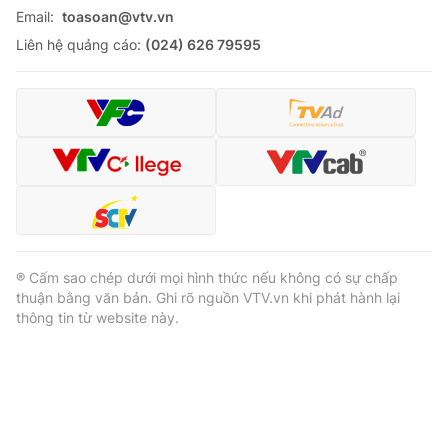
Email:
toasoan@vtv.vn
Liên hệ quảng cáo:
(024) 626 79595
® Cấm sao chép dưới mọi hình thức nếu không có sự chấp
thuận bằng văn bản. Ghi rõ nguồn VTV.vn khi phát hành lại
thông tin từ website này.