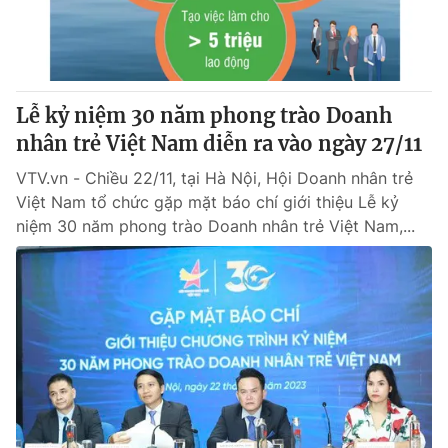
Giấy phép hoạt động báo in và báo điện tử số 483/GP-BTTTT
cấp ngày 29/12/2023
Tổng Biên tập:
Vũ Thanh Thủy
Phó Tổng Biên tập:
Nguyễn Thị Mỹ Hạnh, Phạm Quốc Thắng,
Lễ kỷ niệm 30 năm phong trào Doanh
Nguyễn Trọng Ninh
Tổng đài VTV:
nhân trẻ Việt Nam diễn ra vào ngày 27/11
024.38 355 931 - 024.38 355 932
Ðiện thoại Thời báo VTV:
024.66 897 897
VTV.vn - Chiều 22/11, tại Hà Nội, Hội Doanh nhân trẻ
Email:
toasoan@vtv.vn
Việt Nam tổ chức gặp mặt báo chí giới thiệu Lễ kỷ
Liên hệ quảng cáo:
024-7300.7108
niệm 30 năm phong trào Doanh nhân trẻ Việt Nam,...