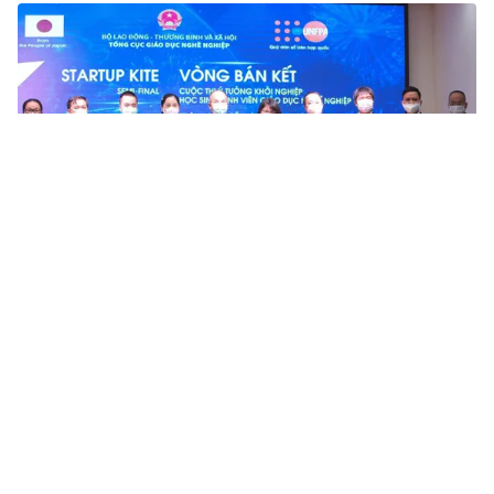
Tin mới
Video
Live
Emagazine
Trang chủ
TP Hồ Chí Minh huy động nguồn lực y tế
tư nhân hỗ trợ tiêm chủng
VTV.vn - Bên cạnh lực lượng từ hệ thống y tế công, TP
Hồ Chí Minh đã huy động cả lực lượng y tế tư nhân hỗ
trợ tiêm vaccine COVID-19.