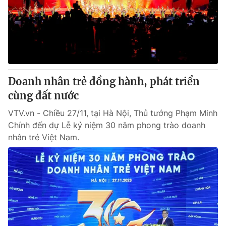
Giao lưu trực tuyến
Sản phẩm
Lịch phát sóng
Thị trường
Tư vấn
Chuyên mục khác
Doanh nhân trẻ đồng hành, phát triển
Emagazine
Podcast
cùng đất nước
VTV.vn - Chiều 27/11, tại Hà Nội, Thủ tướng Phạm Minh
Photo
Infographic
Chính đến dự Lễ kỷ niệm 30 năm phong trào doanh
nhân trẻ Việt Nam.
Video
Shorts video
VTV Money
VTV Thể thao
VTV Sức khoẻ
Bất động sản