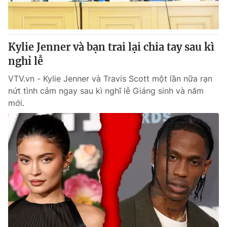
® Cấm sao chép dưới mọi hình thức nếu không có sự chấp
thuận bằng văn bản. Ghi rõ nguồn VTV.vn khi phát hành lại
Kylie Jenner và bạn trai lại chia tay sau kì
thông tin từ website này.
nghỉ lễ
VTV.vn - Kylie Jenner và Travis Scott một lần nữa rạn
nứt tình cảm ngay sau kì nghĩ lễ Giáng sinh và năm
mới.