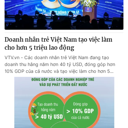
Thị trường 24h
Tấm lòng Việt
VTV4
Vươn mình bằng AI
VTV9
VTV8
Doanh nhân trẻ Việt Nam tạo việc làm
cho hơn 5 triệu lao động
Liên hệ tòa soạn
English
VTV.vn - Các doanh nhân trẻ Việt Nam đang tạo
doanh thu hằng năm hơn 40 tỷ USD, đóng góp hơn
10% GDP của cả nước và tạo việc làm cho hơn 5...
THỜI BÁO VTV
Theo dõi báo trên
Cơ quan chủ quản:
Đài Truyền hình Việt Nam
Cơ quan báo chí:
Thời báo VTV