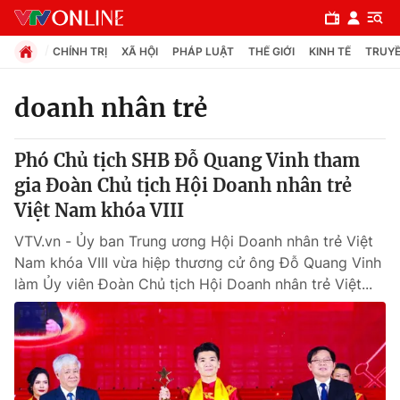
CHÍNH TRỊ
XÃ HỘI
PHÁP LUẬT
THẾ GIỚI
KINH TẾ
TRUYỀ
doanh nhân trẻ
Chuyên mục
Phó Chủ tịch SHB Đỗ Quang Vinh tham
Chính trị
gia Đoàn Chủ tịch Hội Doanh nhân trẻ
Việt Nam khóa VIII
Xã hội
VTV.vn - Ủy ban Trung ương Hội Doanh nhân trẻ Việt
Nam khóa VIII vừa hiệp thương cử ông Đỗ Quang Vinh
Pháp luật
làm Ủy viên Đoàn Chủ tịch Hội Doanh nhân trẻ Việt...
Y tế
Thế giới