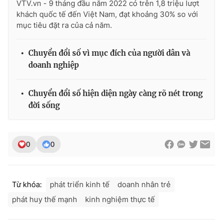
VTV.vn - 9 tháng đầu năm 2022 có trên 1,8 triệu lượt
khách quốc tế đến Việt Nam, đạt khoảng 30% so với
mục tiêu đặt ra của cả năm.
THỜI BÁO VTV
Chuyển đổi số vì mục đích của người dân và
doanh nghiệp
Chuyển đổi số hiện diện ngày càng rõ nét trong
Theo dõi báo trên
đời sống
Cơ quan chủ quản:
Đài Truyền hình Việt Nam
Cơ quan báo chí:
Thời báo VTV
0
0
Giấy phép hoạt động báo in và báo điện tử số 483/GP-BTTTT
cấp ngày 29/12/2023
Tổng Biên tập:
Vũ Thanh Thủy
Từ khóa:
phát triển kinh tế
doanh nhân trẻ
Phó Tổng Biên tập:
Nguyễn Thị Mỹ Hạnh, Phạm Quốc Thắng,
phát huy thế mạnh
kinh nghiệm thực tế
Nguyễn Trọng Ninh
Tổng đài VTV:
024.38 355 931 - 024.38 355 932