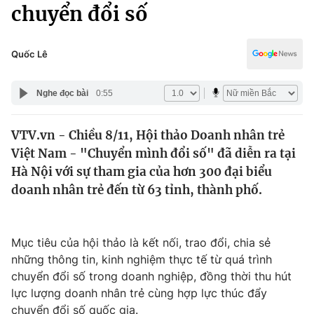
Chính trị
chuyển đổi số
Truyền hình
Văn hóa - Giải trí
Xã hội
Y tế
Quốc Lê
Đời sống
Pháp luật
Công nghệ
Nghe đọc bài
0:55
Giáo dục
Y tế
VTV.vn - Chiều 8/11, Hội thảo Doanh nhân trẻ
Việt Nam - "Chuyển mình đổi số" đã diễn ra tại
Thế giới
Hà Nội với sự tham gia của hơn 300 đại biểu
doanh nhân trẻ đến từ 63 tỉnh, thành phố.
Tin tức
Kinh tế
Thế giới đó đây
Tài chính
Mục tiêu của hội thảo là kết nối, trao đổi, chia sẻ
Dữ liệu và đời sống
Câu chuyện quốc tế
những thông tin, kinh nghiệm thực tế từ quá trình
Thị trường
chuyển đổi số trong doanh nghiệp, đồng thời thu hút
Truyền hình
Góc doanh nghiệp
lực lượng doanh nhân trẻ cùng hợp lực thúc đẩy
chuyển đổi số quốc gia.