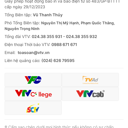
Giấy phép hoạt động báo in và báo điện tử số 483/GP-BTTTT
cấp ngày 29/12/2023
Tổng Biên tập:
Vũ Thanh Thủy
Phó Tổng Biên tập:
Nguyễn Thị Mỹ Hạnh, Phạm Quốc Thắng,
Nguyễn Trọng Ninh
Tổng đài VTV:
024.38 355 931 - 024.38 355 932
Ðiện thoại Thời báo VTV:
0988 671 671
Email:
toasoan@vtv.vn
Liên hệ quảng cáo:
(024) 626 79595
® Cấm sao chép dưới mọi hình thức nếu không có sự chấp