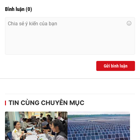
Ðiện thoại Thời báo VTV:
024.66 897 897
Bình luận
(
0
)
Email:
toasoan@vtv.vn
Liên hệ quảng cáo:
024-7300.7108
Gửi bình luận
TIN CÙNG CHUYÊN MỤC
® Cấm sao chép dưới mọi hình thức nếu không có sự chấp
thuận bằng văn bản. Ghi rõ nguồn VTV.vn khi phát hành lại
thông tin từ website này.