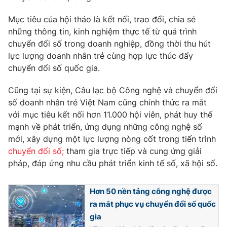
Phim VTV
Giải trí
Mục tiêu của hội thảo là kết nối, trao đổi, chia sẻ
Hậu trường
những thông tin, kinh nghiệm thực tế từ quá trình
Điện ảnh
Đời sống
Nhân vật
chuyển đổi số trong doanh nghiệp, đồng thời thu hút
Âm nhạc
lực lượng doanh nhân trẻ cùng hợp lực thúc đẩy
Du lịch
Khán giả
chuyển đổi số quốc gia.
Giáo dục
Sao
Làm đẹp
Giải sao mai
Cũng tại sự kiện, Câu lạc bộ Công nghệ và chuyển đổi
Tuyển sinh
Công nghệ
Chất lượng cuộc sống
số doanh nhân trẻ Việt Nam cũng chính thức ra mắt
Học trực tuyến
với mục tiêu kết nối hơn 11.000 hội viên, phát huy thế
Hitech Công nghệ tương lai
mạnh về phát triển, ứng dụng những công nghệ số
Giao lưu trực tuyến
mới, xây dựng một lực lượng nòng cốt trong tiến trình
Sản phẩm
chuyển đổi số;
tham gia trực tiếp và cung ứng giải
Lịch phát sóng
Thị trường
pháp, đáp ứng nhu cầu phát triển kinh tế số, xã hội số.
Tư vấn
Hơn 50 nền tảng công nghệ được
Chuyên mục khác
ra mắt phục vụ chuyển đổi số quốc
Emagazine
Podcast
gia