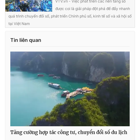
VTV.vn - Việc phát triển các nền tảng số
được coi là giải pháp đột phá để đẩy nhanh
Photo
Infographic
quá trình chuyển đổi số, phát triển Chính phủ số, kinh tế số và xã hội số
tại Việt Nam
Video
Shorts video
Tin liên quan
VTV Money
VTV Thể thao
VTV Sức khoẻ
Bất động sản
Thị trường 24h
Tấm lòng Việt
VTV4
Vươn mình bằng AI
VTV9
VTV8
Tăng cường hợp tác công tư, chuyển đổi số du lịch
Liên hệ tòa soạn
English