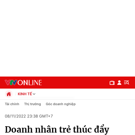
KINH TẾ
Chính trị
Tài chính
Thị trường
Góc doanh nghiệp
Xã hội
08/11/2022 23:38 GMT+7
Pháp luật
Chuyên mục
Kinh tế
Doanh nhân trẻ thúc đẩy
Thể thao