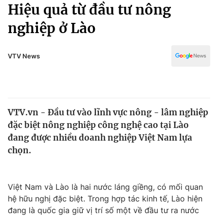
Chính trị
Hiệu quả từ đầu tư nông
Truyền hình
nghiệp ở Lào
Văn hóa - Giải trí
Xã hội
Y tế
Đời sống
VTV News
Pháp luật
Công nghệ
Giáo dục
Y tế
VTV.vn - Đầu tư vào lĩnh vực nông - lâm nghiệp
Thế giới
đặc biệt nông nghiệp công nghệ cao tại Lào
Tin tức
đang được nhiều doanh nghiệp Việt Nam lựa
Kinh tế
chọn.
Thế giới đó đây
Tài chính
Dữ liệu và đời sống
Câu chuyện quốc tế
Thị trường
Việt Nam và Lào là hai nước láng giềng, có mối quan
hệ hữu nghị đặc biệt. Trong hợp tác kinh tế, Lào hiện
Truyền hình
Góc doanh nghiệp
đang là quốc gia giữ vị trí số một về đầu tư ra nước