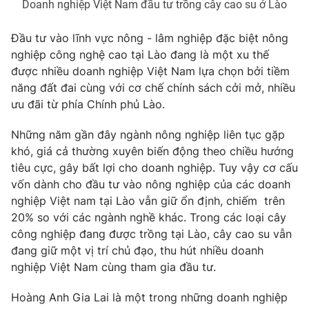
Doanh nghiệp Việt Nam đầu tư trồng cây cao su ở Lào
Photo
Infographic
Đầu tư vào lĩnh vực nông - lâm nghiệp đặc biệt nông
nghiệp công nghệ cao tại Lào đang là một xu thế
Video
Shorts video
được nhiều doanh nghiệp Việt Nam lựa chọn bởi tiềm
năng đất đai cùng với cơ chế chính sách cởi mở, nhiều
VTV Money
VTV Thể thao
ưu đãi từ phía Chính phủ Lào.
Những năm gần đây ngành nông nghiệp liên tục gặp
VTV Sức khoẻ
Bất động sản
khó, giá cả thường xuyên biến động theo chiều hướng
tiêu cực, gây bất lợi cho doanh nghiệp. Tuy vậy cơ cấu
Thị trường 24h
Tấm lòng Việt
vốn dành cho đầu tư vào nông nghiệp của các doanh
nghiệp Việt nam tại Lào vẫn giữ ổn định, chiếm trên
20% so với các ngành nghề khác. Trong các loại cây
VTV4
Vươn mình bằng AI
công nghiệp đang được trồng tại Lào, cây cao su vẫn
đang giữ một vị trí chủ đạo, thu hút nhiều doanh
VTV9
VTV8
nghiệp Việt Nam cùng tham gia đầu tư.
Hoàng Anh Gia Lai là một trong những doanh nghiệp
Liên hệ tòa soạn
English