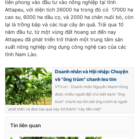
tiên phong vào đầu tư vào nông nghiệp tại tỉnh
Attapeu, với diện tích 26000 ha trong đó có 17000 ha
cao su, 6000 ha dầu cọ, và 2000 ha chăn nuôi bò, còn
lại là trồng bắp và các loại cây ăn quả. Trải qua 10
THỜI BÁO VTV
năm đầu tư, từ một vùng đất hoang sơ đến nay
Attapeu đã phát triển trở thành một trung tâm sản
xuất nông nghiệp ứng dụng công nghệ cao của các
tỉnh Nam Lào.
Theo dõi báo trên
Doanh nhân và Hội nhập: Chuyện
Cơ quan chủ quản:
Đài Truyền hình Việt Nam
về "ông trùm" chanh leo tím
Cơ quan báo chí:
Thời báo VTV
VTV.vn - Doanh nhân Nguyễn Mạnh Hùng
được nhiều người đặt cho biệt danh "ông
Giấy phép hoạt động báo in và báo điện tử số 483/GP-BTTTT
cấp ngày 29/12/2023
trùm" chanh leo tím bởi ông chính là người
phát triển và đưa loại quả này trở thành "cây tiền mặt".
Tổng Biên tập:
Vũ Thanh Thủy
Phó Tổng Biên tập:
Nguyễn Thị Mỹ Hạnh, Phạm Quốc Thắng,
Tin liên quan
Nguyễn Trọng Ninh
Tổng đài VTV:
024.38 355 931 - 024.38 355 932