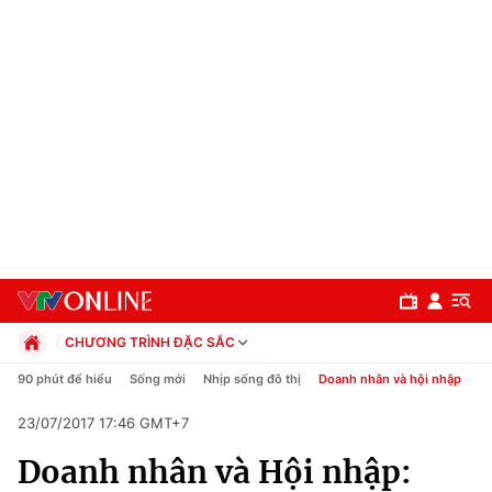
CHƯƠNG TRÌNH ĐẶC SẮC
Chính trị
90 phút để hiểu
Sống mới
Nhịp sống đô thị
Doanh nhân và hội nhập
C
Xã hội
23/07/2017 17:46 GMT+7
Pháp luật
Chuyên mục
Kinh tế
Doanh nhân và Hội nhập:
Thể thao