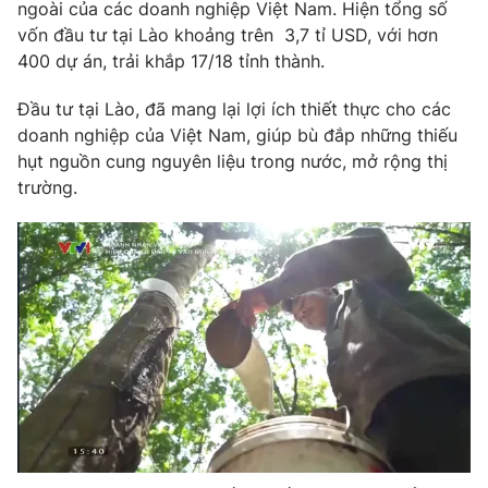
Phim VTV
ngoài của các doanh nghiệp Việt Nam. Hiện tổng số
Giải trí
vốn đầu tư tại Lào khoảng trên 3,7 tỉ USD, với hơn
Hậu trường
400 dự án, trải khắp 17/18 tỉnh thành.
Điện ảnh
Đời sống
Nhân vật
Đầu tư tại Lào, đã mang lại lợi ích thiết thực cho các
Âm nhạc
Du lịch
doanh nghiệp của Việt Nam, giúp bù đắp những thiếu
Khán giả
Giáo dục
Sao
hụt nguồn cung nguyên liệu trong nước, mở rộng thị
Làm đẹp
Giải sao mai
trường.
Tuyển sinh
Công nghệ
Chất lượng cuộc sống
Học trực tuyến
Hitech Công nghệ tương lai
Giao lưu trực tuyến
Sản phẩm
Lịch phát sóng
Thị trường
Tư vấn
Chuyên mục khác
Emagazine
Podcast