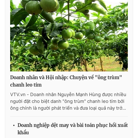
Ðiện thoại Thời báo VTV:
024.66 897 897
Email:
toasoan@vtv.vn
Liên hệ quảng cáo:
024-7300.7108
Doanh nhân và Hội nhập: Chuyện về "ông trùm"
chanh leo tím
VTV.vn - Doanh nhân Nguyễn Mạnh Hùng được nhiều
người đặt cho biệt danh "ông trùm" chanh leo tím bởi
® Cấm sao chép dưới mọi hình thức nếu không có sự chấp
ông chính là người phát triển và đưa loại quả này trở...
thuận bằng văn bản. Ghi rõ nguồn VTV.vn khi phát hành lại
thông tin từ website này.
Doanh nghiệp dệt may và bài toán phục hồi xuất
khẩu