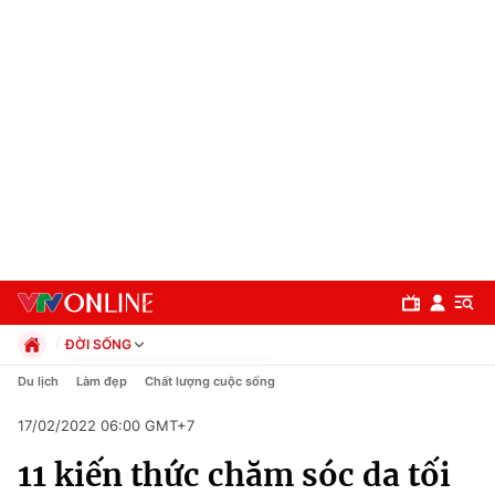
ĐỜI SỐNG
Chính trị
Du lịch
Làm đẹp
Chất lượng cuộc sống
Xã hội
17/02/2022 06:00 GMT+7
Pháp luật
Chuyên mục
Kinh tế
11 kiến thức chăm sóc da tối
Thể thao