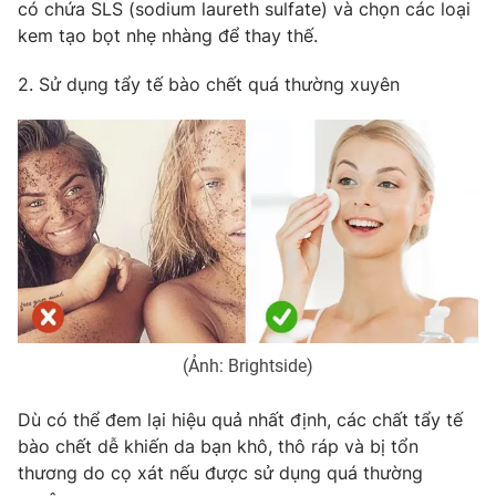
Phim VTV
có chứa SLS (sodium laureth sulfate) và chọn các loại
Giải trí
kem tạo bọt nhẹ nhàng để thay thế.
Hậu trường
Điện ảnh
2. Sử dụng tẩy tế bào chết quá thường xuyên
Đời sống
Nhân vật
Âm nhạc
Du lịch
Khán giả
Giáo dục
Sao
Làm đẹp
Giải sao mai
Tuyển sinh
Công nghệ
Chất lượng cuộc sống
Học trực tuyến
Hitech Công nghệ tương lai
Giao lưu trực tuyến
Sản phẩm
Lịch phát sóng
Thị trường
(Ảnh: Brightside)
Tư vấn
Dù có thể đem lại hiệu quả nhất định, các chất tẩy tế
Chuyên mục khác
bào chết dễ khiến da bạn khô, thô ráp và bị tổn
Emagazine
Podcast
thương do cọ xát nếu được sử dụng quá thường