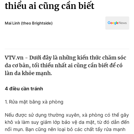
Chính trị
thiểu ai cũng cần biết
Truyền hình
Văn hóa - Giải trí
Xã hội
Y tế
Mai Linh (theo Brightside)
Đời sống
Pháp luật
Công nghệ
Giáo dục
Y tế
VTV.vn - Dưới đây là những kiến thức chăm sóc
da cơ bản, tối thiểu nhất ai cũng cần biết để có
Thế giới
làn da khỏe mạnh.
Tin tức
Kinh tế
4 điều cần tránh
Thế giới đó đây
Tài chính
1.
Rửa mặt bằng xà phòng
Dữ liệu và đời sống
Câu chuyện quốc tế
Thị trường
Nếu được sử dụng thường xuyên, xà phòng có thể gây
khô và làm suy giảm lớp bảo vệ da mặt, từ đó dẫn đến
Truyền hình
Góc doanh nghiệp
nổi mụn. Bạn cũng nên loại bỏ các chất tẩy rửa mạnh