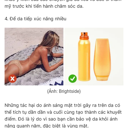
mỹ trước khi tiến hành chăm sóc da.
4. Để da tiếp xúc nắng nhiều
THỜI BÁO VTV
Theo dõi báo trên
Cơ quan chủ quản:
Đài Truyền hình Việt Nam
Cơ quan báo chí:
Thời báo VTV
Giấy phép hoạt động báo in và báo điện tử số 483/GP-BTTTT
cấp ngày 29/12/2023
Tổng Biên tập:
Vũ Thanh Thủy
(Ảnh: Brightside)
Phó Tổng Biên tập:
Nguyễn Thị Mỹ Hạnh, Phạm Quốc Thắng,
Những tác hại do ánh sáng mặt trời gây ra trên da có
Nguyễn Trọng Ninh
thể tích tụ dần dần và cuối cùng tạo thành các khuyết
Tổng đài VTV:
024.38 355 931 - 024.38 355 932
điểm. Đó là lý do vì sao bạn cần bảo vệ da khỏi ánh
Ðiện thoại Thời báo VTV:
024.66 897 897
nắng quanh năm, đặc biệt là vùng mặt.