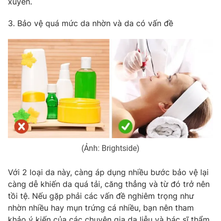
xuyên.
Photo
Infographic
3. Bảo vệ quá mức da nhờn và da có vấn đề
Video
Shorts video
VTV Money
VTV Thể thao
VTV Sức khoẻ
Bất động sản
Thị trường 24h
Tấm lòng Việt
(Ảnh: Brightside)
VTV4
Vươn mình bằng AI
Với 2 loại da này, càng áp dụng nhiều bước bảo vệ lại
càng dễ khiến da quá tải, căng thẳng và từ đó trở nên
VTV9
VTV8
tồi tệ. Nếu gặp phải các vấn đề nghiêm trọng như
nhờn nhiều hay mụn trứng cá nhiều, bạn nên tham
Liên hệ tòa soạn
English
khảo ý kiến của các chuyên gia da liễu và bác sĩ thẩm