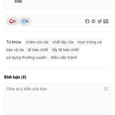
Đán
0
0
Từ khóa:
chăm sóc da
chất tẩy rửa
mụn trứng cá
bảo vệ da
tế bào chết
tẩy tế bào chết
sử dụng thường xuyên
điều cần tránh
Bình luận
(
0
)