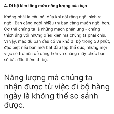
4. Đi bộ làm tăng mức năng lượng của bạn
Photo
Infographic
Không phải là câu nói đùa khi nói rằng ngồi sinh ra
Video
ngồi. Bạn càng ngồi nhiều thì bạn càng muốn ngồi hơn.
Shorts video
Cơ thể chúng ta là những mạch phản ứng - chúng
thích ứng với những điều kiện mà chúng ta phải chịu.
VTV Money
VTV Thể thao
Vì vậy, mặc dù ban đầu có vẻ khó đi bộ trong 30 phút,
đặc biệt nếu bạn mới bắt đầu tập thể dục, nhưng mọi
VTV Sức khoẻ
Bất động sản
việc sẽ trở nên dễ dàng hơn và chẳng mấy chốc bạn
sẽ bắt đầu thèm đi bộ.
Thị trường 24h
Tấm lòng Việt
Năng lượng mà chúng ta
VTV4
Vươn mình bằng AI
nhận được từ việc đi bộ hàng
ngày là không thể so sánh
VTV9
VTV8
được.
Liên hệ tòa soạn
English