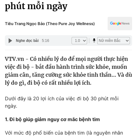
Chính trị
phút mỗi ngày
Truyền hình
Văn hóa - Giải trí
Xã hội
Y tế
Tiêu Trang Ngọc Bảo (Theo Pure Joy Wellness)
Đời sống
Pháp luật
Công nghệ
Nghe đọc bài
5:16
Giáo dục
Y tế
VTV.vn - Có nhiều lý do để mọi người thực hiện
việc đi bộ - bắt đầu hành trình sức khỏe, muốn
Thế giới
giảm cân, tăng cường sức khỏe tinh thần... Và dù
lý do gì, đi bộ có rất nhiều lợi ích.
Tin tức
Kinh tế
Thế giới đó đây
Dưới đây là 20 lợi ích của việc đi bộ 30 phút mỗi
Tài chính
ngày.
Dữ liệu và đời sống
Câu chuyện quốc tế
Thị trường
1. Đi bộ giúp giảm nguy cơ mắc bệnh tim
Truyền hình
Góc doanh nghiệp
Với mức độ phổ biến của bệnh tim (là nguyên nhân