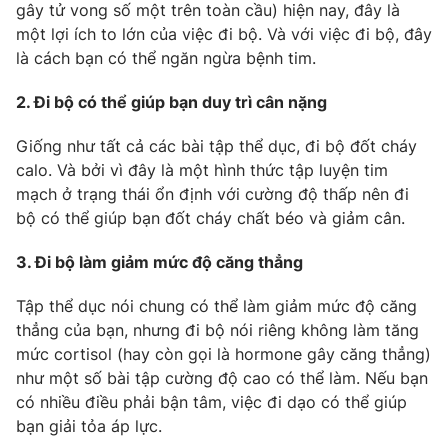
Phim VTV
gây tử vong số một trên toàn cầu) hiện nay, đây là
Giải trí
một lợi ích to lớn của việc đi bộ. Và với việc đi bộ, đây
Hậu trường
là cách bạn có thể ngăn ngừa bệnh tim.
Điện ảnh
Đời sống
Nhân vật
2. Đi bộ có thể giúp bạn duy trì cân nặng
Âm nhạc
Du lịch
Khán giả
Giáo dục
Sao
Giống như tất cả các bài tập thể dục, đi bộ đốt cháy
Làm đẹp
Giải sao mai
calo. Và bởi vì đây là một hình thức tập luyện tim
Tuyển sinh
mạch ở trạng thái ổn định với cường độ thấp nên đi
Công nghệ
Chất lượng cuộc sống
bộ có thể giúp bạn đốt cháy chất béo và giảm cân.
Học trực tuyến
Hitech Công nghệ tương lai
Giao lưu trực tuyến
3. Đi bộ làm giảm mức độ căng thẳng
Sản phẩm
Tập thể dục nói chung có thể làm giảm mức độ căng
Lịch phát sóng
Thị trường
thẳng của bạn, nhưng đi bộ nói riêng không làm tăng
mức cortisol (hay còn gọi là hormone gây căng thẳng)
Tư vấn
như một số bài tập cường độ cao có thể làm. Nếu bạn
Chuyên mục khác
có nhiều điều phải bận tâm, việc đi dạo có thể giúp
Emagazine
Podcast
bạn giải tỏa áp lực.