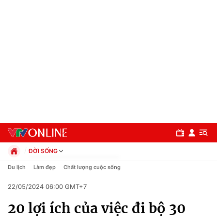
ĐỜI SỐNG
Chính trị
Du lịch
Làm đẹp
Chất lượng cuộc sống
Xã hội
22/05/2024 06:00 GMT+7
Pháp luật
Chuyên mục
Kinh tế
20 lợi ích của việc đi bộ 30
Thể thao