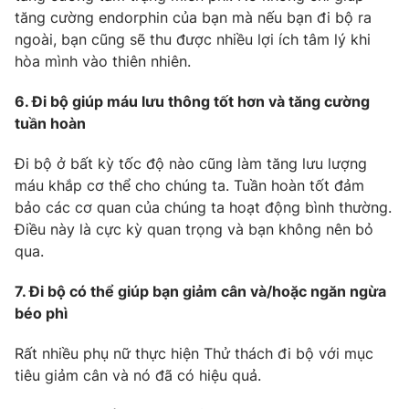
Email:
toasoan@vtv.vn
tăng cường endorphin của bạn mà nếu bạn đi bộ ra
Liên hệ quảng cáo:
024-7300.7108
ngoài, bạn cũng sẽ thu được nhiều lợi ích tâm lý khi
hòa mình vào thiên nhiên.
6. Đi bộ giúp máu lưu thông tốt hơn và tăng cường
tuần hoàn
Đi bộ ở bất kỳ tốc độ nào cũng làm tăng lưu lượng
máu khắp cơ thể cho chúng ta. Tuần hoàn tốt đảm
bảo các cơ quan của chúng ta hoạt động bình thường.
Điều này là cực kỳ quan trọng và bạn không nên bỏ
qua.
® Cấm sao chép dưới mọi hình thức nếu không có sự chấp
7. Đi bộ có thể giúp bạn giảm cân và/hoặc ngăn ngừa
thuận bằng văn bản. Ghi rõ nguồn VTV.vn khi phát hành lại
béo phì
thông tin từ website này.
Rất nhiều phụ nữ thực hiện Thử thách đi bộ với mục
tiêu giảm cân và nó đã có hiệu quả.