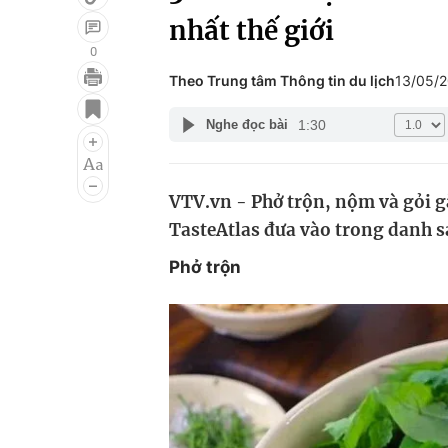
nhất thế giới
0
Theo Trung tâm Thông tin du lịch
13/05/
Giải trí
Đời sống
1:30
Nghe đọc bài
Điện ảnh
Du lịch
Âm nhạc
Làm đẹp
VTV.vn - Phở trộn, nộm và gỏi g
Sao
Chất lượng cuộc sốn
TasteAtlas đưa vào trong danh s
Phở trộn