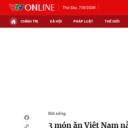
Thứ Sáu, 7/8/2026
CHÍNH TRỊ
XÃ HỘI
PHÁP LUẬT
THẾ GIỚI
Chính trị
Xã hội
Thế giới
Kinh tế
Tin tức
Tài chính
Thế giới đó đây
Thị trường
Câu chuyện quốc tế
Góc doanh nghiệp
Dữ liệu và đời sống
Đời sống
3 món ăn Việt Nam n