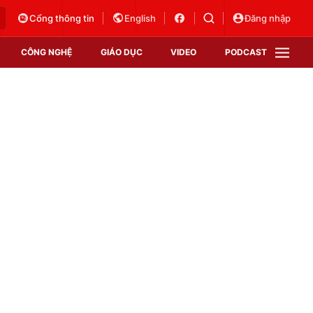
Cổng thông tin
English
Đăng nhập
CÔNG NGHỆ
GIÁO DỤC
VIDEO
PODCAST
VTV Money
VTV Thể thao
VTV Sức khoẻ
Bất động sản
Thị trường 24h
Tấm lòng Việt
Vươn mình bằng AI
VTV4
VTV8
VTV9
Lịch phát sóng
Giao lưu trực tuyến
Sự kiện