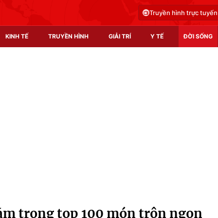
Truyền hình trực tuyến
KINH TẾ
TRUYỀN HÌNH
GIẢI TRÍ
Y TẾ
ĐỜI SỐNG
Pháp luật
Y tế
Truyền hình
Multimedia
Phim VTV
Video
Hậu trường
Shorts video
Nhân vật
Podcast
Khán giả
EMagazine
Giải sao mai
Photo
ằm trong top 100 món trộn ngon
Infographic