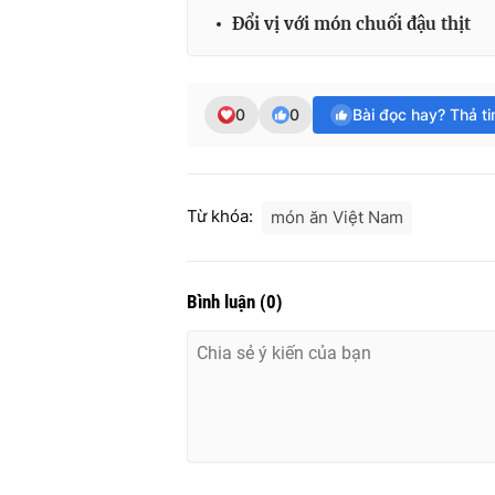
Đổi vị với món chuối đậu thịt
0
0
Bài đọc hay? Thả t
Từ khóa:
món ăn Việt Nam
Bình luận
(
0
)