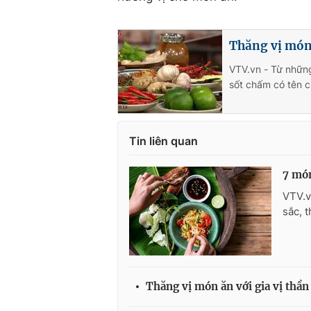
Thăng vị món 
VTV.vn - Từ những
sốt chấm có tên 
Tin liên quan
7 món
VTV.v
sắc, 
Thăng vị món ăn với gia vị thần