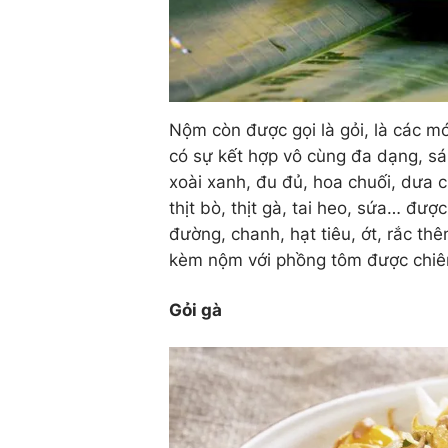
Nộm còn được gọi là gỏi, là các m
có sự kết hợp vô cùng đa dạng, sán
xoài xanh, đu đủ, hoa chuối, dưa ch
thịt bò, thịt gà, tai heo, sứa… đư
đường, chanh, hạt tiêu, ớt, rắc t
kèm nộm với phồng tôm được chiê
Gỏi gà