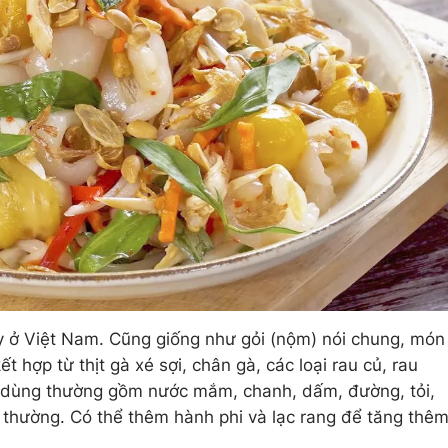
y ở Việt Nam. Cũng giống như gỏi (nộm) nói chung, món
t hợp từ thịt gà xé sợi, chân gà, các loại rau củ, rau
 dùng thường gồm nước mắm, chanh, dấm, đường, tỏi,
 thường. Có thể thêm hành phi và lạc rang để tăng thê