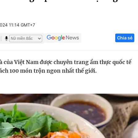
Góc ảnh
2024 11:14 GMT+7
Giáo dục
Công nghệ
Chia sẻ
Tuyển sinh
Hitech Công ng
Học trực tuyến
Sản phẩm
à của Việt Nam được chuyên trang ẩm thực quốc tế
g
Thị trường
ách 100 món trộn ngon nhất thế giới.
Tư vấn