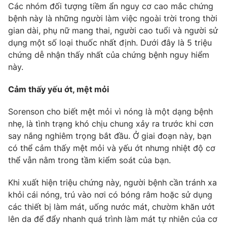
Phim VTV
Các nhóm đối tượng tiềm ẩn nguy cơ cao mắc chứng
Giải trí
bệnh này là những người làm việc ngoài trời trong thời
Hậu trường
gian dài, phụ nữ mang thai, người cao tuổi và người sử
Điện ảnh
Đời sống
dụng một số loại thuốc nhất định. Dưới đây là 5 triệu
Nhân vật
Âm nhạc
chứng dễ nhận thấy nhất của chứng bệnh nguy hiểm
Du lịch
Khán giả
này.
Giáo dục
Sao
Làm đẹp
Giải sao mai
Cảm thấy yếu ớt, mệt mỏi
Tuyển sinh
Công nghệ
Chất lượng cuộc sống
Học trực tuyến
Sorenson cho biết mệt mỏi vì nóng là một dạng bệnh
Hitech Công nghệ tương lai
nhẹ, là tình trạng khó chịu chung xảy ra trước khi cơn
Giao lưu trực tuyến
say nắng nghiêm trọng bắt đầu. Ở giai đoạn này, bạn
Sản phẩm
có thể cảm thấy mệt mỏi và yếu ớt nhưng nhiệt độ cơ
Lịch phát sóng
thể vẫn nằm trong tầm kiểm soát của bạn.
Thị trường
Tư vấn
Khi xuất hiện triệu chứng này, người bệnh cần tránh xa
khỏi cái nóng, trú vào nơi có bóng râm hoặc sử dụng
Chuyên mục khác
các thiết bị làm mát, uống nước mát, chườm khăn ướt
Emagazine
Podcast
lên da để đẩy nhanh quá trình làm mát tự nhiên của cơ