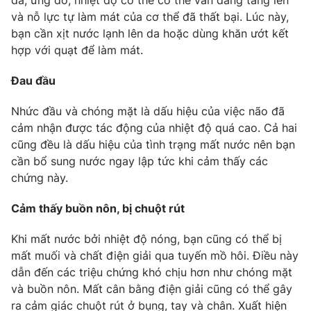
da, ửng đỏ, nhiệt độ cơ thể có thể vẫn đang tăng lên
và nỗ lực tự làm mát của cơ thể đã thất bại. Lúc này,
bạn cần xịt nước lạnh lên da hoặc dùng khăn ướt kết
hợp với quạt để làm mát.
THỜI BÁO VTV
Đau đầu
Nhức đầu và chóng mặt là dấu hiệu của việc não đã
cảm nhận được tác động của nhiệt độ quá cao. Cả hai
Theo dõi báo trên
cũng đều là dấu hiệu của tình trạng mất nước nên bạn
cần bổ sung nước ngay lập tức khi cảm thấy các
Cơ quan chủ quản:
Đài Truyền hình Việt Nam
chứng này.
Cơ quan báo chí:
Thời báo VTV
Cảm thấy buồn nôn, bị chuột rút
Giấy phép hoạt động báo in và báo điện tử số 483/GP-BTTTT
cấp ngày 29/12/2023
Khi mất nước bởi nhiệt độ nóng, bạn cũng có thể bị
Tổng Biên tập:
Vũ Thanh Thủy
mất muối và chất điện giải qua tuyến mồ hôi. Điều này
Phó Tổng Biên tập:
Nguyễn Thị Mỹ Hạnh, Phạm Quốc Thắng,
dẫn đến các triệu chứng khó chịu hơn như chóng mặt
Nguyễn Trọng Ninh
và buồn nôn. Mất cân bằng điện giải cũng có thể gây
Tổng đài VTV:
024.38 355 931 - 024.38 355 932
ra cảm giác chuột rút ở bụng, tay và chân. Xuất hiện