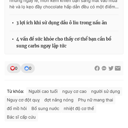
những ngày lễ, món kem khiến bạn sáng mắt vào mùa
hè và lọ kẹo đầy chocolate hấp dẫn đều có một điểm...
3 lợi ích khi sử dụng dầu ô liu trong nấu ăn
4 vấn đề sức khỏe cho thấy cơ thể bạn cần bổ
sung carbs ngay lập tức
0
0
Từ khóa:
Người cao tuổi
nguy cơ cao
người sử dụng
Nguy cơ đột quỵ
đợt nắng nóng
Phụ nữ mang thai
đổ mồ hôi
Bổ sung nước
nhiệt độ cơ thể
Bác sĩ cấp cứu