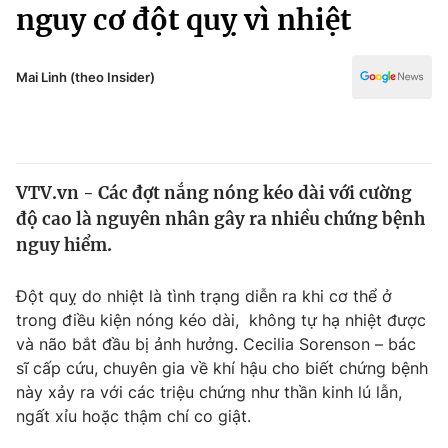
Chính trị
nguy cơ đột quỵ vì nhiệt
Truyền hình
Văn hóa - Giải trí
Xã hội
Y tế
Mai Linh (theo Insider)
Đời sống
Pháp luật
Công nghệ
Giáo dục
Y tế
VTV.vn - Các đợt nắng nóng kéo dài với cường
độ cao là nguyên nhân gây ra nhiều chứng bệnh
Thế giới
nguy hiểm.
Tin tức
Kinh tế
Đột quỵ do nhiệt là tình trạng diễn ra khi cơ thể ở
Thế giới đó đây
trong điều kiện nóng kéo dài, không tự hạ nhiệt được
Tài chính
và não bắt đầu bị ảnh hưởng. Cecilia Sorenson – bác
Dữ liệu và đời sống
Câu chuyện quốc tế
sĩ cấp cứu, chuyên gia về khí hậu cho biết chứng bệnh
Thị trường
này xảy ra với các triệu chứng như thần kinh lú lẫn,
Truyền hình
ngất xỉu hoặc thậm chí co giật.
Góc doanh nghiệp