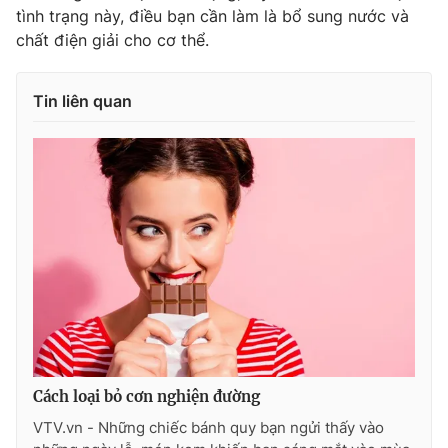
Ðiện thoại Thời báo VTV:
024.66 897 897
tình trạng này, điều bạn cần làm là bổ sung nước và
Email:
chất điện giải cho cơ thể.
toasoan@vtv.vn
Liên hệ quảng cáo:
024-7300.7108
Tin liên quan
® Cấm sao chép dưới mọi hình thức nếu không có sự chấp
thuận bằng văn bản. Ghi rõ nguồn VTV.vn khi phát hành lại
thông tin từ website này.
Cách loại bỏ cơn nghiện đường
VTV.vn - Những chiếc bánh quy bạn ngửi thấy vào