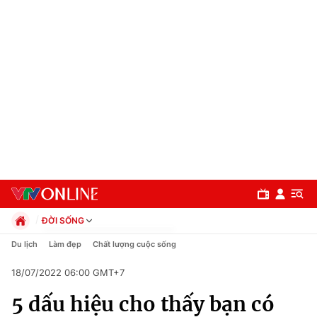
ĐỜI SỐNG
Chính trị
Du lịch
Làm đẹp
Chất lượng cuộc sống
Xã hội
18/07/2022 06:00 GMT+7
Pháp luật
Chuyên mục
Kinh tế
5 dấu hiệu cho thấy bạn có
Thể thao