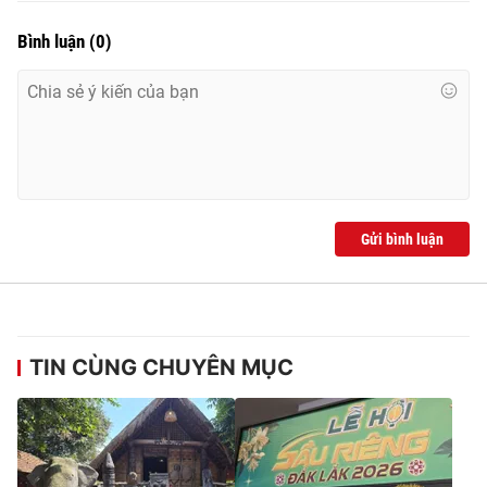
Bình luận
(
0
)
Gửi bình luận
TIN CÙNG CHUYÊN MỤC