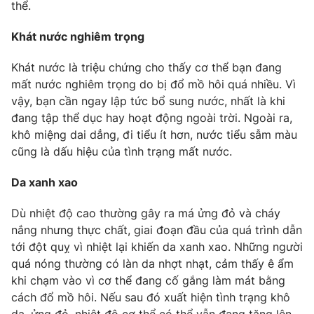
thể.
Photo
Infographic
Khát nước nghiêm trọng
Video
Shorts video
Khát nước là triệu chứng cho thấy cơ thể bạn đang
mất nước nghiêm trọng do bị đổ mồ hôi quá nhiều. Vì
vậy, bạn cần ngay lập tức bổ sung nước, nhất là khi
VTV Money
VTV Thể thao
đang tập thể dục hay hoạt động ngoài trời. Ngoài ra,
khô miệng dai dẳng, đi tiểu ít hơn, nước tiểu sẫm màu
VTV Sức khoẻ
Bất động sản
cũng là dấu hiệu của tình trạng mất nước.
Da xanh xao
Thị trường 24h
Tấm lòng Việt
Dù nhiệt độ cao thường gây ra má ửng đỏ và cháy
VTV4
Vươn mình bằng AI
nắng nhưng thực chất, giai đoạn đầu của quá trình dẫn
tới đột quỵ vì nhiệt lại khiến da xanh xao. Những người
quá nóng thường có làn da nhợt nhạt, cảm thấy ê ẩm
VTV9
VTV8
khi chạm vào vì cơ thể đang cố gắng làm mát bằng
cách đổ mồ hôi. Nếu sau đó xuất hiện tình trạng khô
Liên hệ tòa soạn
English