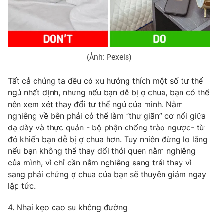
Ðiện thoại Thời báo VTV:
024.66 897 897
Email:
toasoan@vtv.vn
Liên hệ quảng cáo:
024-7300.7108
(Ảnh: Pexels)
Tất cả chúng ta đều có xu hướng thích một số tư thế
ngủ nhất định, nhưng nếu bạn dễ bị ợ chua, bạn có thể
nên xem xét thay đổi tư thế ngủ của mình. Nằm
nghiêng về bên phải có thể làm “thư giãn” cơ nối giữa
dạ dày và thực quản - bộ phận chống trào ngược- từ
đó khiến bạn dễ bị ợ chua hơn. Tuy nhiên đừng lo lắng
nếu bạn không thể thay đổi thói quen nằm nghiêng
của mình, vì chỉ cần nằm nghiêng sang trái thay vì
® Cấm sao chép dưới mọi hình thức nếu không có sự chấp
sang phải chứng ợ chua của bạn sẽ thuyên giảm ngay
thuận bằng văn bản. Ghi rõ nguồn VTV.vn khi phát hành lại
lập tức.
thông tin từ website này.
4. Nhai kẹo cao su không đường