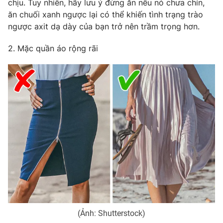
chịu. Tuy nhiên, hãy lưu ý đừng ăn nếu nó chưa chín,
ăn chuối xanh ngược lại có thể khiến tình trạng trào
Photo
Infographic
ngược axit dạ dày của bạn trở nên trầm trọng hơn.
Video
Shorts video
2. Mặc quần áo rộng rãi
VTV Money
VTV Thể thao
VTV Sức khoẻ
Bất động sản
Thị trường 24h
Tấm lòng Việt
VTV4
Vươn mình bằng AI
VTV9
VTV8
(Ảnh: Shutterstock)
Liên hệ tòa soạn
English