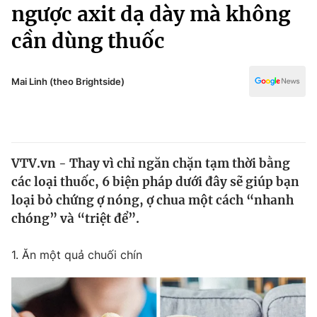
Chính trị
ngược axit dạ dày mà không
Truyền hình
cần dùng thuốc
Văn hóa - Giải trí
Xã hội
Y tế
Đời sống
Mai Linh (theo Brightside)
Pháp luật
Công nghệ
Giáo dục
Y tế
VTV.vn - Thay vì chỉ ngăn chặn tạm thời bằng
Thế giới
các loại thuốc, 6 biện pháp dưới đây sẽ giúp bạn
Tin tức
loại bỏ chứng ợ nóng, ợ chua một cách “nhanh
Kinh tế
chóng” và “triệt để”.
Thế giới đó đây
Tài chính
Dữ liệu và đời sống
Câu chuyện quốc tế
1. Ăn một quả chuối chín
Thị trường
Truyền hình
Góc doanh nghiệp