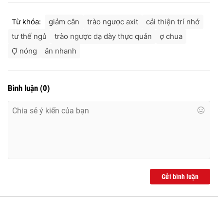
Từ khóa:
giảm cân
trào ngược axit
cải thiện trí nhớ
tư thế ngủ
trào ngược dạ dày thực quản
ợ chua
Ợ nóng
ăn nhanh
Bình luận
(
0
)
Gửi bình luận