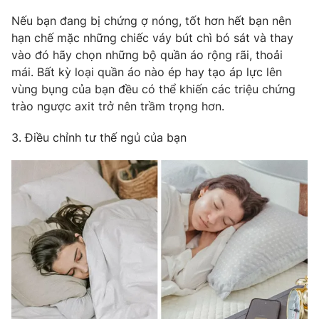
Nếu bạn đang bị chứng ợ nóng, tốt hơn hết bạn nên
hạn chế mặc những chiếc váy bút chì bó sát và thay
vào đó hãy chọn những bộ quần áo rộng rãi, thoải
THỜI BÁO VTV
mái. Bất kỳ loại quần áo nào ép hay tạo áp lực lên
vùng bụng của bạn đều có thể khiến các triệu chứng
trào ngược axit trở nên trầm trọng hơn.
Theo dõi báo trên
3. Điều chỉnh tư thế ngủ của bạn
Cơ quan chủ quản:
Đài Truyền hình Việt Nam
Cơ quan báo chí:
Thời báo VTV
Giấy phép hoạt động báo in và báo điện tử số 483/GP-BTTTT
cấp ngày 29/12/2023
Tổng Biên tập:
Vũ Thanh Thủy
Phó Tổng Biên tập:
Nguyễn Thị Mỹ Hạnh, Phạm Quốc Thắng,
Nguyễn Trọng Ninh
Tổng đài VTV:
024.38 355 931 - 024.38 355 932