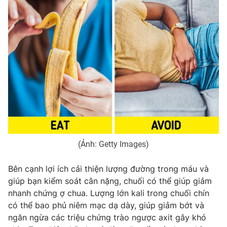
Phim VTV
Giải trí
Hậu trường
Điện ảnh
Đời sống
Nhân vật
Âm nhạc
Du lịch
Khán giả
Giáo dục
Sao
Làm đẹp
Giải sao mai
Tuyển sinh
Công nghệ
Chất lượng cuộc sống
Học trực tuyến
Hitech Công nghệ tương lai
Giao lưu trực tuyến
Sản phẩm
(Ảnh: Getty Images)
Lịch phát sóng
Thị trường
Bên cạnh lợi ích cải thiện lượng đường trong máu và
Tư vấn
giúp bạn kiểm soát cân nặng, chuối có thể giúp giảm
nhanh chứng ợ chua. Lượng lớn kali trong chuối chín
Chuyên mục khác
có thể bao phủ niêm mạc dạ dày, giúp giảm bớt và
Emagazine
Podcast
ngăn ngừa các triệu chứng trào ngược axit gây khó