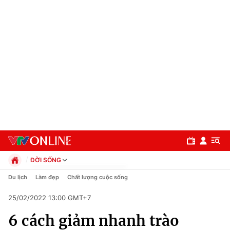
ĐỜI SỐNG
Chính trị
Du lịch
Làm đẹp
Chất lượng cuộc sống
Xã hội
25/02/2022 13:00 GMT+7
Pháp luật
Chuyên mục
Kinh tế
6 cách giảm nhanh trào
Thể thao