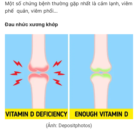
Email:
toasoan@vtv.vn
Một số chứng bệnh thường gặp nhất là cảm lạnh, viêm
Liên hệ quảng cáo:
024-7300.7108
phế quản, viêm phổi…
Đau nhức xương khớp
® Cấm sao chép dưới mọi hình thức nếu không có sự chấp
thuận bằng văn bản. Ghi rõ nguồn VTV.vn khi phát hành lại
thông tin từ website này.
(Ảnh: Depositphotos)