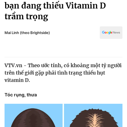
Chính trị
bạn đang thiếu Vitamin D
Truyền hình
trầm trọng
Văn hóa - Giải trí
Xã hội
Y tế
Đời sống
Mai Linh (theo Brightside)
Pháp luật
Công nghệ
Giáo dục
Y tế
VTV.vn - Theo ước tính, có khoảng một tỷ người
Thế giới
trên thế giới gặp phải tình trạng thiếu hụt
Tin tức
vitamin D.
Kinh tế
Thế giới đó đây
Tóc rụng, thưa
Tài chính
Dữ liệu và đời sống
Câu chuyện quốc tế
Thị trường
Truyền hình
Góc doanh nghiệp