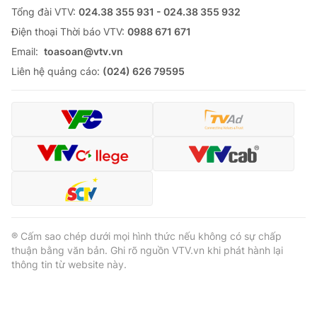
Tổng đài VTV:
024.38 355 931 - 024.38 355 932
Ðiện thoại Thời báo VTV:
0988 671 671
Email:
toasoan@vtv.vn
Liên hệ quảng cáo:
(024) 626 79595
® Cấm sao chép dưới mọi hình thức nếu không có sự chấp
thuận bằng văn bản. Ghi rõ nguồn VTV.vn khi phát hành lại
thông tin từ website này.