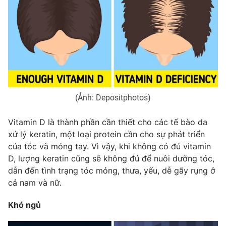
Phim VTV
Giải trí
Hậu trường
Điện ảnh
Đời sống
Nhân vật
Âm nhạc
Du lịch
Khán giả
Giáo dục
Sao
Làm đẹp
Giải sao mai
Tuyển sinh
(Ảnh: Depositphotos)
Công nghệ
Chất lượng cuộc sống
Học trực tuyến
Hitech Công nghệ tương lai
Vitamin D là thành phần cần thiết cho các tế bào da
Giao lưu trực tuyến
xử lý keratin, một loại protein cần cho sự phát triển
Sản phẩm
của tóc và móng tay. Vì vậy, khi không có đủ vitamin
Lịch phát sóng
D, lượng keratin cũng sẽ không đủ để nuôi dưỡng tóc,
Thị trường
dẫn đến tình trạng tóc mỏng, thưa, yếu, dễ gãy rụng ở
Tư vấn
cả nam và nữ.
Chuyên mục khác
Khó ngủ
Emagazine
Podcast