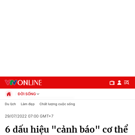
ĐỜI SỐNG
Chính trị
Du lịch
Làm đẹp
Chất lượng cuộc sống
Xã hội
29/07/2022 07:00 GMT+7
Pháp luật
Chuyên mục
Kinh tế
6 dấu hiệu "cảnh báo" cơ thể
Thể thao