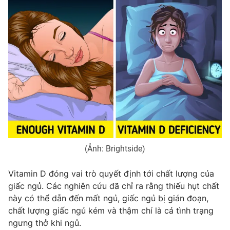
Photo
Infographic
Video
Shorts video
VTV Money
VTV Thể thao
VTV Sức khoẻ
Bất động sản
Thị trường 24h
Tấm lòng Việt
(Ảnh: Brightside)
VTV4
Vươn mình bằng AI
Vitamin D đóng vai trò quyết định tới chất lượng của
giấc ngủ. Các nghiên cứu đã chỉ ra rằng thiếu hụt chất
VTV9
VTV8
này có thể dẫn đến mất ngủ, giấc ngủ bị gián đoạn,
chất lượng giấc ngủ kém và thậm chí là cả tình trạng
ngưng thở khi ngủ.
Liên hệ tòa soạn
English