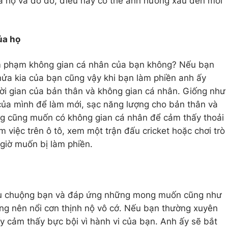
a họ và do đó, điều này có thể ảnh hưởng xấu đến mối
ủa họ
xâm phạm không gian cá nhân của bạn không? Nếu bạn
 nửa kia của bạn cũng vậy khi bạn làm phiền anh ấy
ời gian của bản thân và không gian cá nhân. Giống như
ủa mình để làm mới, sạc năng lượng cho bản thân và
ông cũng muốn có không gian cá nhân để cảm thấy thoải
m việc trên ô tô, xem một trận đấu cricket hoặc chơi trò
 giờ muốn bị làm phiền.
iều chuộng bạn và đáp ứng những mong muốn cũng như
ng nên nổi cơn thịnh nộ vô cớ. Nếu bạn thường xuyên
 ấy cảm thấy bực bội vì hành vi của bạn. Anh ấy sẽ bắt