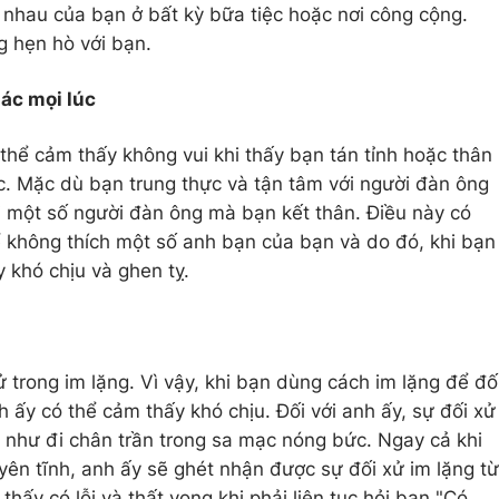
 nhau của bạn ở bất kỳ bữa tiệc hoặc nơi công cộng.
g hẹn hò với bạn.
ác mọi lúc
thể cảm thấy không vui khi thấy bạn tán tỉnh hoặc thân
c. Mặc dù bạn trung thực và tận tâm với người đàn ông
ới một số người đàn ông mà bạn kết thân. Điều này có
ể không thích một số anh bạn của bạn và do đó, khi bạn
y khó chịu và ghen tỵ.
 trong im lặng. Vì vậy, khi bạn dùng cách im lặng để đố
 ấy có thể cảm thấy khó chịu. Đối với anh ấy, sự đối xử
g như đi chân trần trong sa mạc nóng bức. Ngay cả khi
yên tĩnh, anh ấy sẽ ghét nhận được sự đối xử im lặng từ
hấy có lỗi và thất vọng khi phải liên tục hỏi bạn "Có