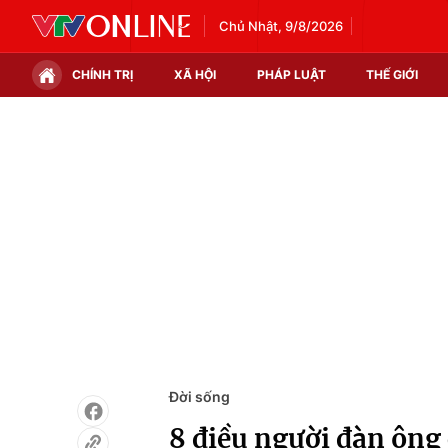
Chủ Nhật, 9/8/2026
CHÍNH TRỊ
XÃ HỘI
PHÁP LUẬT
THẾ GIỚI
Chính trị
Xã hội
Thế giới
Kinh tế
Tin tức
Tài chính
Thế giới đó đây
Thị trường
Câu chuyện quốc tế
Góc doanh nghiệp
Dữ liệu và đời sống
Đời sống
8 điều người đàn ôn