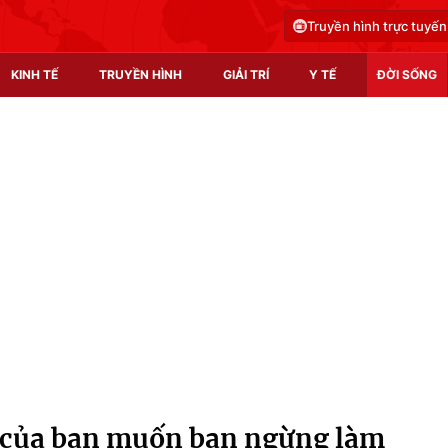
Truyền hình trực tuyến
KINH TẾ
TRUYỀN HÌNH
GIẢI TRÍ
Y TẾ
ĐỜI SỐNG
Pháp luật
Y tế
Truyền hình
Multimedia
Phim VTV
Video
Hậu trường
Shorts video
Nhân vật
Podcast
Khán giả
EMagazine
Giải sao mai
Photo
g của bạn muốn bạn ngừng làm
Infographic