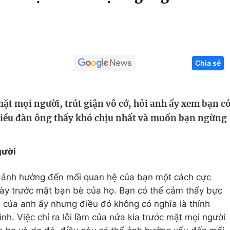
Góc ảnh
Giáo dục
Công nghệ
Chia sẻ
Tuyển sinh
Hitech Công ng
Học trực tuyến
Sản phẩm
mặt mọi người, trút giận vô cớ, hỏi anh ấy xem bạn c
g
Thị trường
iều đàn ông thấy khó chịu nhất và muốn bạn ngừng
Tư vấn
gười
 ảnh hưởng đến mối quan hệ của bạn một cách cực
này trước mặt bạn bè của họ. Bạn có thể cảm thấy bực
n của anh ấy nhưng điều đó không có nghĩa là thỉnh
ình. Việc chỉ ra lỗi lầm của nửa kia trước mặt mọi người