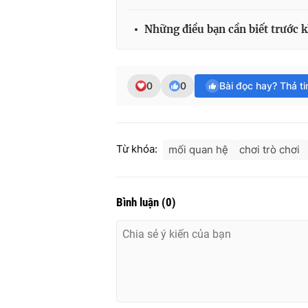
Những điều bạn cần biết trước k
0
0
Bài đọc hay? Thả t
Từ khóa:
mối quan hệ
chơi trò chơi
Bình luận
(
0
)