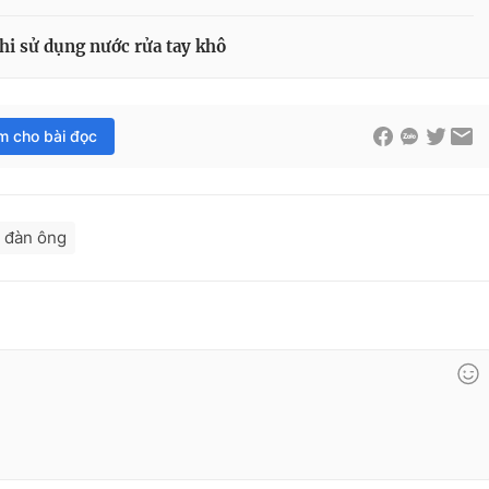
hi sử dụng nước rửa tay khô
im cho bài đọc
đàn ông