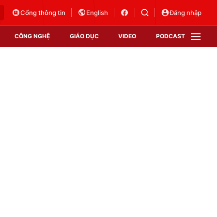
Cổng thông tin
English
Đăng nhập
CÔNG NGHỆ
GIÁO DỤC
VIDEO
PODCAST
VTV Money
VTV Thể thao
VTV Sức khoẻ
Bất động sản
Thị trường 24h
Tấm lòng Việt
Vươn mình bằng AI
VTV4
VTV8
VTV9
Lịch phát sóng
Giao lưu trực tuyến
Sự kiện