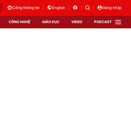
Cổng thông tin
English
Đăng nhập
CÔNG NGHỆ
GIÁO DỤC
VIDEO
PODCAST
VTV Money
VTV Thể thao
VTV Sức khoẻ
Bất động sản
Thị trường 24h
Tấm lòng Việt
Vươn mình bằng AI
VTV4
VTV8
VTV9
Lịch phát sóng
Giao lưu trực tuyến
Sự kiện