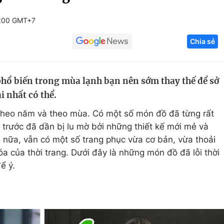
Góc ảnh
6:00 GMT+7
Chia sẻ
Giáo dục
Công nghệ
Tuyển sinh
Hitech Công ng
hổ biến trong mùa lạnh bạn nên sớm thay thế để sở
Học trực tuyến
Sản phẩm
i nhất có thể.
g
Thị trường
 theo năm và theo mùa. Có một số món đồ đã từng rất
Tư vấn
 trước đã dần bị lu mờ bởi những thiết kế mới mẻ và
i nữa, vẫn có một số trang phục vừa cơ bản, vừa thoải
a của thời trang. Dưới đây là những món đồ đã lỗi thời
để ý.