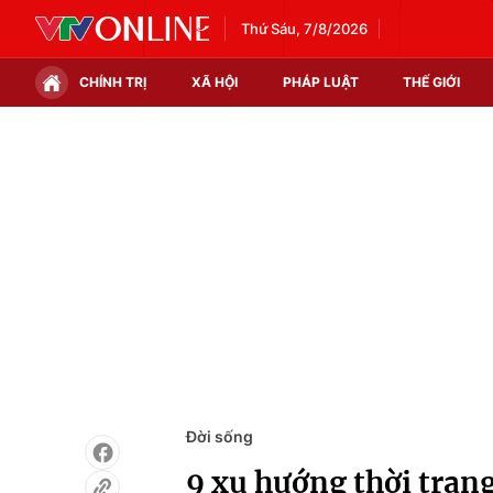
Thứ Sáu, 7/8/2026
CHÍNH TRỊ
XÃ HỘI
PHÁP LUẬT
THẾ GIỚI
Chính trị
Xã hội
Thế giới
Kinh tế
Tin tức
Tài chính
Thế giới đó đây
Thị trường
Câu chuyện quốc tế
Góc doanh nghiệp
Dữ liệu và đời sống
Đời sống
9 xu hướng thời tran