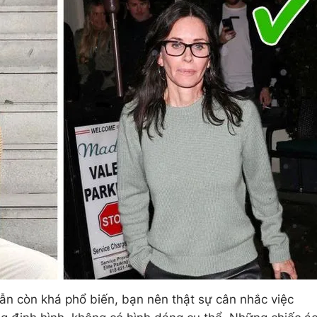
vẫn còn khá phổ biến, bạn nên thật sự cân nhắc việc