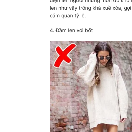
diện lên người những món đồ khôn
len như vậy trông khá xuề xòa, gợi
cảm quan tỷ lệ.
4. Đầm len với bốt