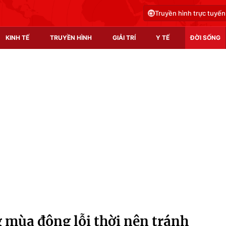
Truyền hình trực tuyến
KINH TẾ
TRUYỀN HÌNH
GIẢI TRÍ
Y TẾ
ĐỜI SỐNG
Pháp luật
Y tế
Truyền hình
Multimedia
Phim VTV
Video
Hậu trường
Shorts video
Nhân vật
Podcast
Khán giả
EMagazine
Giải sao mai
Photo
g mùa đông lỗi thời nên tránh
Infographic