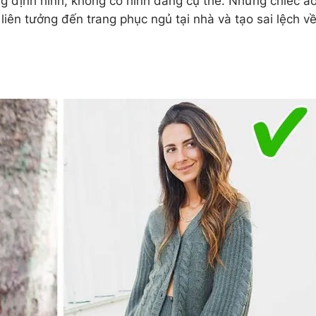
g định hình, không có hình dáng cụ thể. Những chiếc á
 liên tưởng đến trang phục ngủ tại nhà và tạo sai lệch v