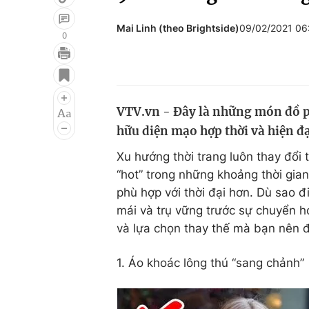
Mai Linh (theo Brightside)
09/02/2021 0
0
Giải trí
Đời sống
Điện ảnh
Du lịch
VTV.vn - Đây là những món đồ p
Âm nhạc
Làm đẹp
hữu diện mạo hợp thời và hiện đạ
Sao
Chất lượng cuộc sốn
Xu hướng thời trang luôn thay đổi
“hot” trong những khoảng thời gian
phù hợp với thời đại hơn. Dù sao đ
mái và trụ vững trước sự chuyển hó
và lựa chọn thay thế mà bạn nên 
1. Áo khoác lông thú “sang chảnh”