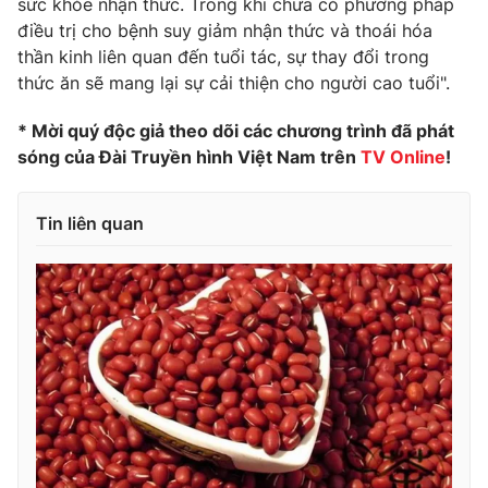
sức khỏe nhận thức. Trong khi chưa có phương pháp
điều trị cho bệnh suy giảm nhận thức và thoái hóa
Photo
Infographic
thần kinh liên quan đến tuổi tác, sự thay đổi trong
thức ăn sẽ mang lại sự cải thiện cho người cao tuổi".
Video
Shorts video
* Mời quý độc giả theo dõi các chương trình đã phát
sóng của Đài Truyền hình Việt Nam trên
TV Online
!
VTV Money
VTV Thể thao
Tin liên quan
VTV Sức khoẻ
Bất động sản
Thị trường 24h
Tấm lòng Việt
VTV4
Vươn mình bằng AI
VTV9
VTV8
Liên hệ tòa soạn
English