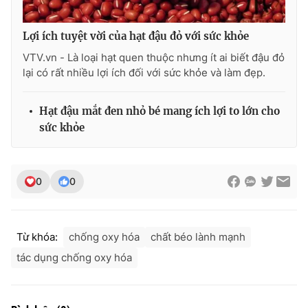
Lợi ích tuyệt vời của hạt đậu đỏ với sức khỏe
VTV.vn - Là loại hạt quen thuộc nhưng ít ai biết đậu đỏ
THỜI BÁO VTV
lại có rất nhiều lợi ích đối với sức khỏe và làm đẹp.
Hạt đậu mắt đen nhỏ bé mang ích lợi to lớn cho
sức khỏe
Theo dõi báo trên
Cơ quan chủ quản:
Đài Truyền hình Việt Nam
0
0
Cơ quan báo chí:
Thời báo VTV
Giấy phép hoạt động báo in và báo điện tử số 483/GP-BTTTT
cấp ngày 29/12/2023
Từ khóa:
chống oxy hóa
chất béo lành mạnh
Tổng Biên tập:
Vũ Thanh Thủy
tác dụng chống oxy hóa
Phó Tổng Biên tập:
Nguyễn Thị Mỹ Hạnh, Phạm Quốc Thắng,
Nguyễn Trọng Ninh
Tổng đài VTV:
024.38 355 931 - 024.38 355 932