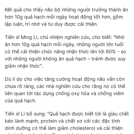
Phim VTV
Giải trí
Kết quả cho thấy não bộ những người trưởng thành ăn
Hậu trường
hơn 10g quả hạch mỗi ngày hoạt động tốt hơn, gồm
Điện ảnh
Đời sống
lập luận, trí nhớ và tư duy được cải thiện.
Nhân vật
Âm nhạc
Du lịch
Tiến sĩ Ming Li, chủ nhiệm nghiên cứu, cho biết: "Nhờ
Khán giả
Giáo dục
Sao
ăn hơn 10g quả hạch mỗi ngày, những người lớn tuổi
Làm đẹp
Giải sao mai
có thể cải thiện chức năng nhận thức lên tới 60% - so
Tuyển sinh
Công nghệ
với những người không ăn quả hạch – tránh được suy
Chất lượng cuộc sống
Học trực tuyến
giảm nhận thức".
Hitech Công nghệ tương lai
Giao lưu trực tuyến
Dù lí do cho việc tăng cường hoạt động não vẫn còn
Sản phẩm
chưa rõ ràng, các nhà nghiên cứu cho rằng nó có thể
Lịch phát sóng
liên quan tới tác dụng chống oxy hóa và chống viêm
Thị trường
của quả hạch.
Tư vấn
Tiến sĩ Li bổ sung: "Quả hạch được biết tới là giàu chất
Chuyên mục khác
béo lành mạnh, protein và chất xơ với các đặc tính
Emagazine
Podcast
dinh dưỡng có thể làm giảm cholesterol và cải thiện