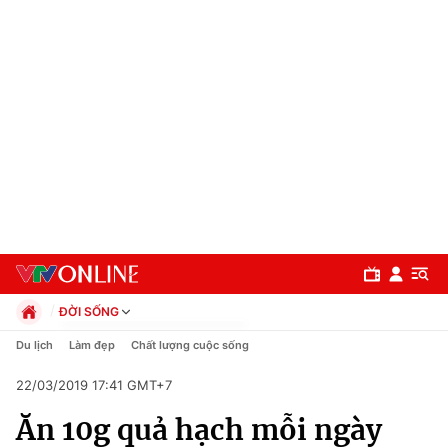
ĐỜI SỐNG
Chính trị
Du lịch
Làm đẹp
Chất lượng cuộc sống
Xã hội
22/03/2019 17:41 GMT+7
Pháp luật
Chuyên mục
Kinh tế
Ăn 10g quả hạch mỗi ngày
Thể thao