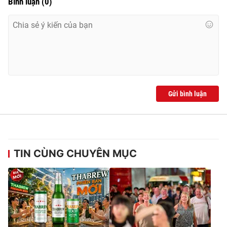
Bình luận
(
0
)
Ðiện thoại Thời báo VTV:
024.66 897 897
Email:
toasoan@vtv.vn
Liên hệ quảng cáo:
024-7300.7108
Gửi bình luận
TIN CÙNG CHUYÊN MỤC
® Cấm sao chép dưới mọi hình thức nếu không có sự chấp
thuận bằng văn bản. Ghi rõ nguồn VTV.vn khi phát hành lại
thông tin từ website này.