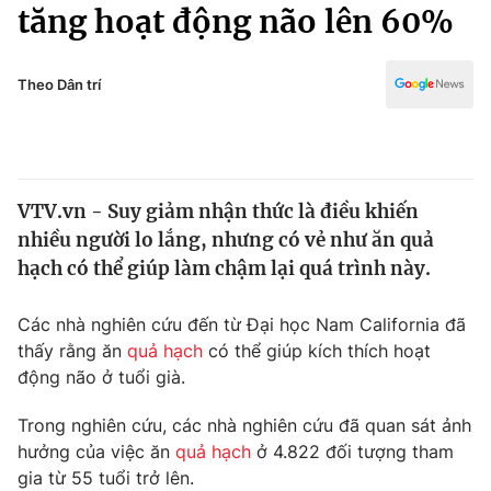
Chính trị
tăng hoạt động não lên 60%
Truyền hình
Văn hóa - Giải trí
Xã hội
Y tế
Theo Dân trí
Đời sống
Pháp luật
Công nghệ
Giáo dục
Y tế
VTV.vn - Suy giảm nhận thức là điều khiến
nhiều người lo lắng, nhưng có vẻ như ăn quả
Thế giới
hạch có thể giúp làm chậm lại quá trình này.
Tin tức
Kinh tế
Các nhà nghiên cứu đến từ Đại học Nam California đã
Thế giới đó đây
thấy rằng ăn
quả hạch
có thể giúp kích thích hoạt
Tài chính
động não ở tuổi già.
Dữ liệu và đời sống
Câu chuyện quốc tế
Thị trường
Trong nghiên cứu, các nhà nghiên cứu đã quan sát ảnh
Truyền hình
hưởng của việc ăn
quả hạch
ở 4.822 đối tượng tham
Góc doanh nghiệp
gia từ 55 tuổi trở lên.