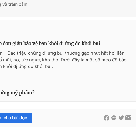
ng và trầm cảm.
 đơn giản bảo vệ bạn khỏi dị ứng do khói bụi
n - Các triệu chứng dị ứng bụi thường gặp như: hắt hơi liên
sổ mũi, ho, tức ngực, khó thở. Dưới đây là một số mẹo để bảo
n khỏi dị ứng do khói bụi.
dị ứng mỹ phẩm?
im cho bài đọc