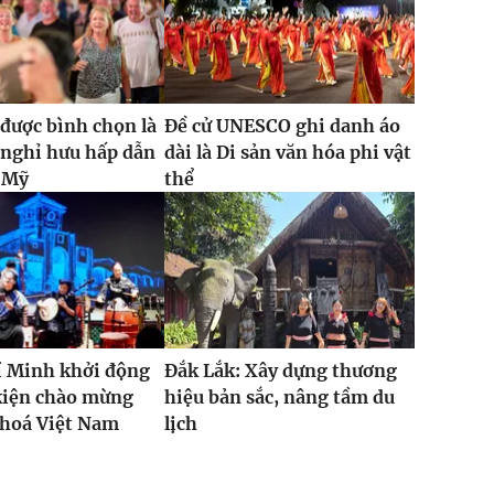
được bình chọn là
Đề cử UNESCO ghi danh áo
 nghỉ hưu hấp dẫn
dài là Di sản văn hóa phi vật
i Mỹ
thể
í Minh khởi động
Đắk Lắk: Xây dựng thương
kiện chào mừng
hiệu bản sắc, nâng tầm du
 hoá Việt Nam
lịch