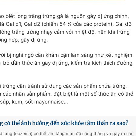
cho biết lòng trắng trứng gà là nguồn gây dị ứng chính,
à Gal d1, Gal d2 (chiếm 54 % của các protein), Gal d3
lòng trắng trứng nhạy cảm với nhiệt độ, nên khi trứng
ờng hợp, gây dị ứng.
ười bị nghi ngờ cần khám cận lâm sàng như xét nghiệm
ại bỏ dần thức ăn gây dị ứng, kiểm tra kích thích đường
i trứng cần tránh sử dụng các sản phẩm chứa trứng,
 các nhãn sản phẩm, đặt biệt là một số thức ăn có thể
 súp, kem, sốt mayonnaise…
g có thể ảnh hưởng đến sức khỏe tâm thần ra sao?
 dị ứng (eczema) có thể làm tăng mức độ căng thẳng và gây ra các