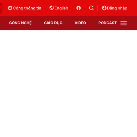
Cổng thông tin
English
Đăng nhập
CÔNG NGHỆ
GIÁO DỤC
VIDEO
PODCAST
VTV Money
VTV Thể thao
VTV Sức khoẻ
Bất động sản
Thị trường 24h
Tấm lòng Việt
Vươn mình bằng AI
VTV4
VTV8
VTV9
Lịch phát sóng
Giao lưu trực tuyến
Sự kiện