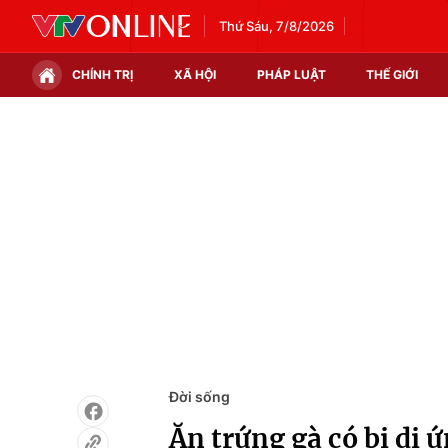
Thứ Sáu, 7/8/2026
CHÍNH TRỊ
XÃ HỘI
PHÁP LUẬT
THẾ GIỚI
Chính trị
Xã hội
Thế giới
Kinh tế
Tin tức
Tài chính
Thế giới đó đây
Thị trường
Câu chuyện quốc tế
Góc doanh nghiệp
Dữ liệu và đời sống
Đời sống
Ăn trứng gà có bị dị 