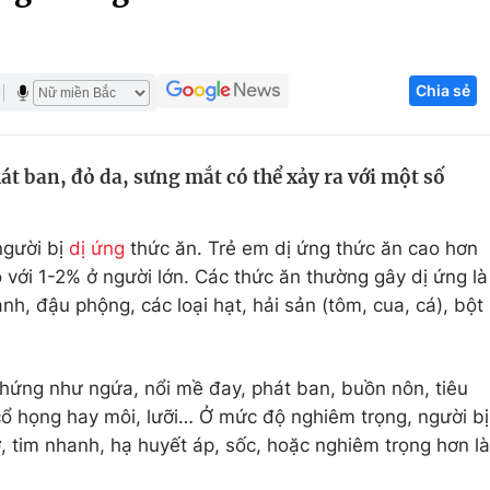
Góc ảnh
Chia sẻ
Giáo dục
Công nghệ
Tuyển sinh
Hitech Công ng
t ban, đỏ da, sưng mắt có thể xảy ra với một số
Học trực tuyến
Sản phẩm
g
Thị trường
người bị
dị ứng
thức ăn. Trẻ em dị ứng thức ăn cao hơn
Tư vấn
o với 1-2% ở người lớn. Các thức ăn thường gây dị ứng là
, đậu phộng, các loại hạt, hải sản (tôm, cua, cá), bột
 chứng như ngứa, nổi mề đay, phát ban, buồn nôn, tiêu
ổ họng hay môi, lưỡi… Ở mức độ nghiêm trọng, người bị
, tim nhanh, hạ huyết áp, sốc, hoặc nghiêm trọng hơn là