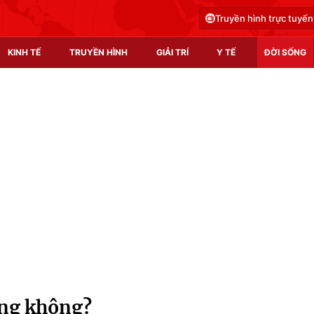
Truyền hình trực tuyến
KINH TẾ
TRUYỀN HÌNH
GIẢI TRÍ
Y TẾ
ĐỜI SỐNG
Pháp luật
Y tế
Truyền hình
Multimedia
Phim VTV
Video
Hậu trường
Shorts video
Nhân vật
Podcast
Khán giả
EMagazine
Giải sao mai
Photo
ứng không?
Infographic