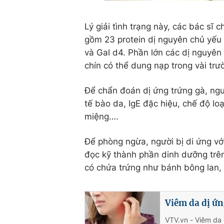
Lý giải tình trạng này, các bác sĩ 
gồm 23 protein dị nguyên chủ yếu l
và Gal d4. Phần lớn các dị nguyên 
chín có thể dung nạp trong vài trư
Để chẩn đoán dị ứng trứng gà, ng
tế bào da, IgE đặc hiệu, chế độ lo
miệng….
Để phòng ngừa, người bị di ứng vớ
đọc kỹ thành phần dinh dưỡng trên
có chứa trứng như bánh bông lan,
Viêm da dị ứn
VTV.vn - Viêm da