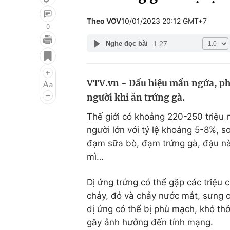
Theo VOV
10/01/2023 20:12 GMT+7
0
1:27
Nghe đọc bài
Giải trí
Đời sống
Điện ảnh
Du lịch
VTV.vn - Dấu hiệu mẩn ngứa, phá
Âm nhạc
Làm đẹp
người khi ăn trứng gà.
Sao
Chất lượng cuộc sốn
Thế giới có khoảng 220-250 triệu 
người lớn với tỷ lệ khoảng 5-8%, s
đạm sữa bò, đạm trứng gà, đậu nành
mì…
Dị ứng trứng có thể gặp các triệu
chảy, đỏ và chảy nước mắt, sưng c
dị ứng có thể bị phù mạch, khó thở
gây ảnh hưởng đến tính mạng.