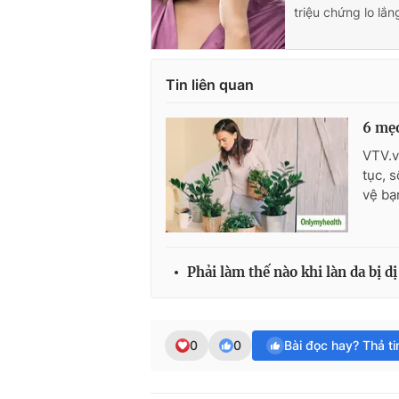
triệu chứng lo lắ
Tin liên quan
6 mẹo
VTV.v
tục, 
vệ bạ
Phải làm thế nào khi làn da bị 
0
0
Bài đọc hay? Thả t