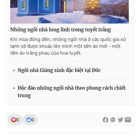
Ðiện thoại Thời báo VTV:
024.66 897 897
Email:
toasoan@vtv.vn
Liên hệ quảng cáo:
024-7300.7108
Những ngôi nhà lung linh trong tuyết trắng
Khi mùa đông đến, những ngôi nhà ở các quốc gia xứ
lạnh sẽ được khoác lên mình một tấm áo mới - một
tấm áo trắng phau của hoa tuyết.
Ngôi nhà Giáng sinh đặc biệt tại Đức
Độc đáo những ngôi nhà theo phong cách chiết
trung
® Cấm sao chép dưới mọi hình thức nếu không có sự chấp
thuận bằng văn bản. Ghi rõ nguồn VTV.vn khi phát hành lại
0
0
thông tin từ website này.