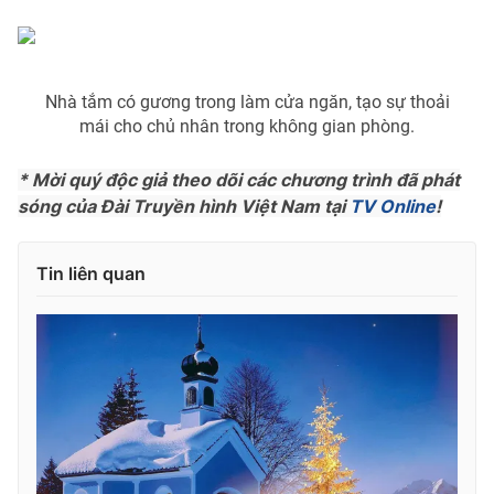
Nhà tắm có gương trong làm cửa ngăn, tạo sự thoải
THỜI BÁO VTV
mái cho chủ nhân trong không gian phòng.
* Mời quý độc giả theo dõi các chương trình đã phát
sóng của Đài Truyền hình Việt Nam tại
TV Online
!
Theo dõi báo trên
Tin liên quan
Cơ quan chủ quản:
Đài Truyền hình Việt Nam
Cơ quan báo chí:
Thời báo VTV
Giấy phép hoạt động báo in và báo điện tử số 483/GP-BTTTT
cấp ngày 29/12/2023
Tổng Biên tập:
Vũ Thanh Thủy
Phó Tổng Biên tập:
Nguyễn Thị Mỹ Hạnh, Phạm Quốc Thắng,
Nguyễn Trọng Ninh
Tổng đài VTV:
024.38 355 931 - 024.38 355 932