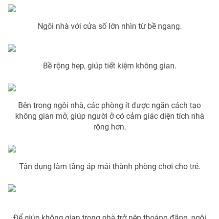
Phim VTV
Giải trí
Hậu trường
Ngôi nhà với cửa số lớn nhìn từ bề ngang.
Điện ảnh
Đời sống
Nhân vật
Âm nhạc
Du lịch
Khán giả
Bề rộng hẹp, giúp tiết kiệm không gian.
Giáo dục
Sao
Làm đẹp
Giải sao mai
Tuyển sinh
Công nghệ
Chất lượng cuộc sống
Bên trong ngôi nhà, các phòng ít được ngăn cách tạo
Học trực tuyến
Hitech Công nghệ tương lai
không gian mở, giúp người ở có cảm giác diện tích nhà
Giao lưu trực tuyến
rộng hơn.
Sản phẩm
Lịch phát sóng
Thị trường
Tận dụng làm tầng áp mái thành phòng chơi cho trẻ.
Tư vấn
Chuyên mục khác
Emagazine
Podcast
Để giúp không gian trong nhà trở nên thoáng đãng, ngôi