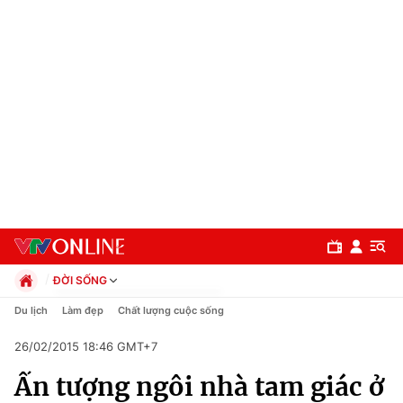
ĐỜI SỐNG
Chính trị
Du lịch
Làm đẹp
Chất lượng cuộc sống
Xã hội
26/02/2015 18:46 GMT+7
Pháp luật
Chuyên mục
Kinh tế
Ấn tượng ngôi nhà tam giác ở
Thể thao