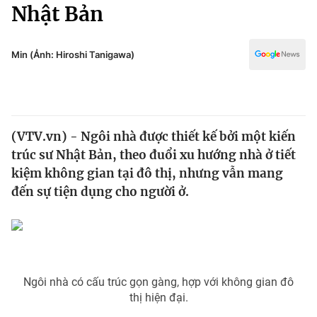
Chính trị
Nhật Bản
Truyền hình
Văn hóa - Giải trí
Xã hội
Y tế
Min (Ảnh: Hiroshi Tanigawa)
Đời sống
Pháp luật
Công nghệ
Giáo dục
Y tế
(VTV.vn) - Ngôi nhà được thiết kế bởi một kiến
trúc sư Nhật Bản, theo đuổi xu hướng nhà ở tiết
Thế giới
kiệm không gian tại đô thị, nhưng vẫn mang
đến sự tiện dụng cho người ở.
Tin tức
Kinh tế
Thế giới đó đây
Tài chính
Dữ liệu và đời sống
Câu chuyện quốc tế
Thị trường
Ngôi nhà có cấu trúc gọn gàng, hợp với không gian đô
Truyền hình
Góc doanh nghiệp
thị hiện đại.