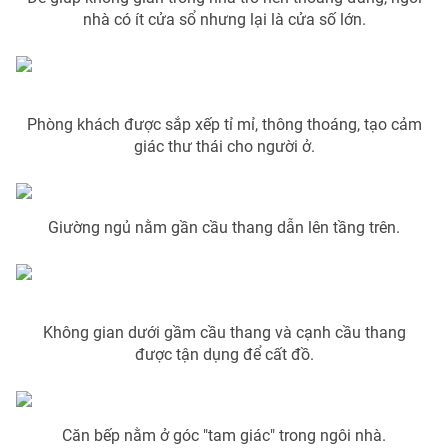
nhà có ít cửa sổ nhưng lại là cửa số lớn.
Photo
Infographic
Video
Shorts video
Phòng khách được sắp xếp tỉ mỉ, thông thoáng, tạo cảm
giác thư thái cho người ở.
VTV Money
VTV Thể thao
VTV Sức khoẻ
Bất động sản
Giường ngủ nằm gần cầu thang dẫn lên tầng trên.
Thị trường 24h
Tấm lòng Việt
VTV4
Vươn mình bằng AI
Không gian dưới gầm cầu thang và cạnh cầu thang
được tận dụng để cất đồ.
VTV9
VTV8
Căn bếp nằm ở góc "tam giác" trong ngôi nhà.
Liên hệ tòa soạn
English