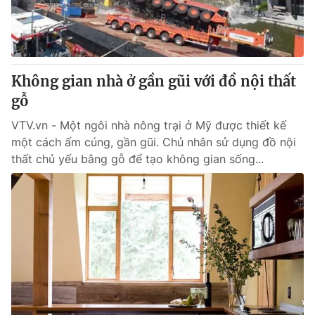
Giấy phép hoạt động báo in và báo điện tử số 483/GP-BTTTT
cấp ngày 29/12/2023
Tổng Biên tập:
Vũ Thanh Thủy
Phó Tổng Biên tập:
Nguyễn Thị Mỹ Hạnh, Phạm Quốc Thắng,
Không gian nhà ở gần gũi với đồ nội thất
Nguyễn Trọng Ninh
Tổng đài VTV:
gỗ
024.38 355 931 - 024.38 355 932
Ðiện thoại Thời báo VTV:
024.66 897 897
VTV.vn - Một ngôi nhà nông trại ở Mỹ được thiết kế
Email:
toasoan@vtv.vn
một cách ấm cúng, gần gũi. Chủ nhân sử dụng đồ nội
Liên hệ quảng cáo:
024-7300.7108
thất chủ yếu bằng gỗ để tạo không gian sống...