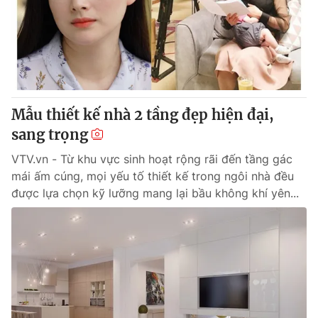
Giao lưu trực tuyến
Sản phẩm
Lịch phát sóng
Thị trường
Tư vấn
Chuyên mục khác
Mẫu thiết kế nhà 2 tầng đẹp hiện đại,
Emagazine
Podcast
sang trọng
VTV.vn - Từ khu vực sinh hoạt rộng rãi đến tầng gác
Photo
Infographic
mái ấm cúng, mọi yếu tố thiết kế trong ngôi nhà đều
được lựa chọn kỹ lưỡng mang lại bầu không khí yên...
Video
Shorts video
VTV Money
VTV Thể thao
VTV Sức khoẻ
Bất động sản