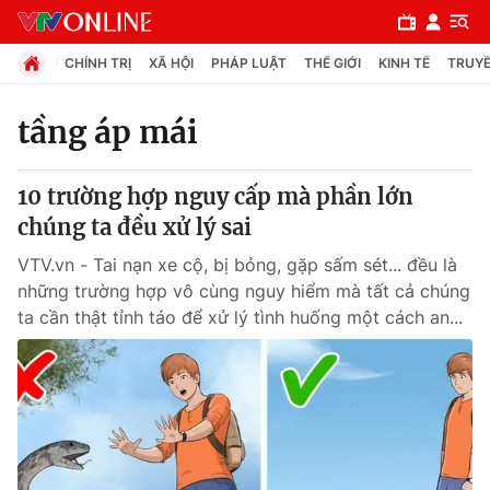
CHÍNH TRỊ
XÃ HỘI
PHÁP LUẬT
THẾ GIỚI
KINH TẾ
TRUYỀ
tầng áp mái
Chuyên mục
10 trường hợp nguy cấp mà phần lớn
Chính trị
chúng ta đều xử lý sai
VTV.vn - Tai nạn xe cộ, bị bỏng, gặp sấm sét... đều là
Xã hội
những trường hợp vô cùng nguy hiểm mà tất cả chúng
ta cần thật tỉnh táo để xử lý tình huống một cách an...
Pháp luật
Y tế
Thế giới