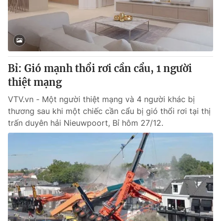
Thị trường 24h
Tấm lòng Việt
VTV4
Vươn mình bằng AI
VTV9
VTV8
Bỉ: Gió mạnh thổi rơi cần cẩu, 1 người
thiệt mạng
Liên hệ tòa soạn
English
VTV.vn - Một người thiệt mạng và 4 người khác bị
thương sau khi một chiếc cần cẩu bị gió thổi rơi tại thị
trấn duyên hải Nieuwpoort, Bỉ hôm 27/12.
THỜI BÁO VTV
Theo dõi báo trên
Cơ quan chủ quản:
Đài Truyền hình Việt Nam
Cơ quan báo chí:
Thời báo VTV