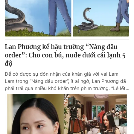
Tin tức
Kinh tế
Thế giới đó đây
Tài chính
Dữ liệu và đời sống
Câu chuyện quốc tế
Thị trường
Lan Phương kể hậu trường “Nàng dâu
Truyền hình
Góc doanh nghiệp
order”: Cho con bú, nude dưới cái lạnh 5
Phim VTV
độ
Giải trí
Hậu trường
Để có được sự đón nhận của khán giả với vai Lam
Điện ảnh
Lam trong “Nàng dâu order”, ít ai ngờ, Lan Phương đã
Đời sống
Nhân vật
phải trải qua nhiều khó khăn trên phim trường: “Lê lết...
Âm nhạc
Du lịch
Khán giả
Giáo dục
Sao
Làm đẹp
Giải sao mai
Tuyển sinh
Công nghệ
Chất lượng cuộc sống
Học trực tuyến
Hitech Công nghệ tương lai