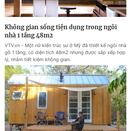
® Cấm sao chép dưới mọi hình thức nếu không có sự chấp
thuận bằng văn bản. Ghi rõ nguồn VTV.vn khi phát hành lại
Không gian sống tiện dụng trong ngôi
thông tin từ website này.
nhà 1 tầng 48m2
VTV.vn - Một nữ kiến trúc sư ở Mỹ đã thiết kế ngôi nhà
gỗ 1 tầng, có diện tích 48m2 nhưng được sắp xếp hợp
lý, nhằm tiết kiệm không gian.