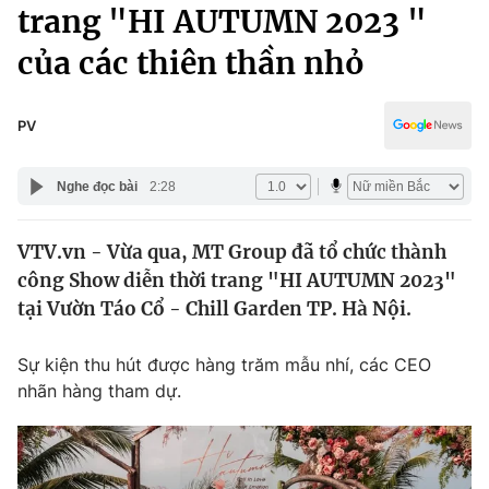
Chính trị
trang "HI AUTUMN 2023 "
Truyền hình
của các thiên thần nhỏ
Văn hóa - Giải trí
Xã hội
Y tế
Đời sống
PV
Pháp luật
Công nghệ
Giáo dục
Nghe đọc bài
2:28
Y tế
VTV.vn - Vừa qua, MT Group đã tổ chức thành
Thế giới
công Show diễn thời trang "HI AUTUMN 2023"
Tin tức
tại Vườn Táo Cổ - Chill Garden TP. Hà Nội.
Kinh tế
Thế giới đó đây
Sự kiện thu hút được hàng trăm mẫu nhí, các CEO
Tài chính
Dữ liệu và đời sống
nhãn hàng tham dự.
Câu chuyện quốc tế
Thị trường
Truyền hình
Góc doanh nghiệp