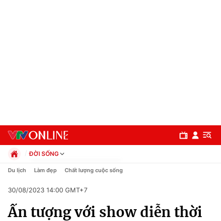
ĐỜI SỐNG
Chính trị
Du lịch
Làm đẹp
Chất lượng cuộc sống
Xã hội
30/08/2023 14:00 GMT+7
Pháp luật
Chuyên mục
Kinh tế
Ấn tượng với show diễn thời
Thể thao