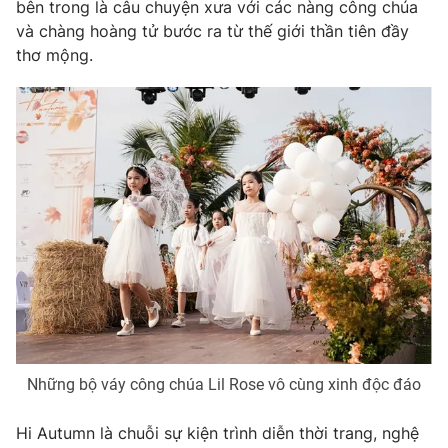
bên trong là câu chuyện xưa với các nàng công chúa
và chàng hoàng tử bước ra từ thế giới thần tiên đầy
Photo
Infographic
thơ mộng.
Video
Shorts video
VTV Money
VTV Thể thao
VTV Sức khoẻ
Bất động sản
Thị trường 24h
Tấm lòng Việt
VTV4
Vươn mình bằng AI
VTV9
VTV8
Những bộ váy công chúa Lil Rose vô cùng xinh độc đáo
Hi Autumn là chuỗi sự kiện trình diễn thời trang, nghệ
Liên hệ tòa soạn
English