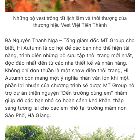
Ðiện thoại Thời báo VTV:
024.66 897 897
Email:
toasoan@vtv.vn
Những bộ vest trông rất lịch lãm và thời thượng của
Liên hệ quảng cáo:
024-7300.7108
thương hiệu Vest Việt Tiến Thành
Bà Nguyễn Thanh Nga – Tổng giám đốc MT Group cho
biết, Hi Autumn là cơ hội để các bạn nhỏ thể hiện tài
năng, trình diễn những bộ sưu tập thời trang mới nhất,
độc đáo nhất đến từ các nhà thiết kế và nhãn hàng.
Không chỉ đơn thuần là một show diễn thời trang, Hi
Autumn còn mang một ý nghĩa nhân văn lớn khi một
phần lợi nhuận của chương trình sẽ được MT Group hỗ
trợ dự án thiện nguyện "Đến trường cùng em" nhằm
giúp đỡ các bạn nhỏ có hoàn cảnh khó khăn, thắp
sáng tương lai cho các em nhỏ tại trường mầm non
® Cấm sao chép dưới mọi hình thức nếu không có sự chấp
Sào Phố, Hà Giang.
thuận bằng văn bản. Ghi rõ nguồn VTV.vn khi phát hành lại
thông tin từ website này.