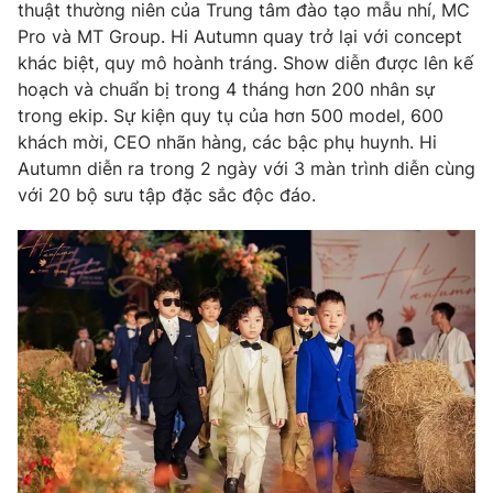
thuật thường niên của Trung tâm đào tạo mẫu nhí, MC
Pro và MT Group. Hi Autumn quay trở lại với concept
khác biệt, quy mô hoành tráng. Show diễn được lên kế
hoạch và chuẩn bị trong 4 tháng hơn 200 nhân sự
THỜI BÁO VTV
trong ekip. Sự kiện quy tụ của hơn 500 model, 600
khách mời, CEO nhãn hàng, các bậc phụ huynh. Hi
Autumn diễn ra trong 2 ngày với 3 màn trình diễn cùng
với 20 bộ sưu tập đặc sắc độc đáo.
Theo dõi báo trên
Cơ quan chủ quản:
Đài Truyền hình Việt Nam
Cơ quan báo chí:
Thời báo VTV
Giấy phép hoạt động báo in và báo điện tử số 483/GP-BTTTT
cấp ngày 29/12/2023
Tổng Biên tập:
Vũ Thanh Thủy
Phó Tổng Biên tập:
Nguyễn Thị Mỹ Hạnh, Phạm Quốc Thắng,
Nguyễn Trọng Ninh
Tổng đài VTV:
024.38 355 931 - 024.38 355 932