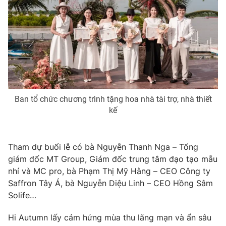
Phim VTV
Giải trí
Hậu trường
Điện ảnh
Đời sống
Nhân vật
Âm nhạc
Du lịch
Khán giả
Giáo dục
Sao
Làm đẹp
Giải sao mai
Tuyển sinh
Công nghệ
Ban tổ chức chương trình tặng hoa nhà tài trợ, nhà thiết
Chất lượng cuộc sống
Học trực tuyến
kế
Hitech Công nghệ tương lai
Giao lưu trực tuyến
Sản phẩm
Tham dự buổi lễ có bà Nguyễn Thanh Nga – Tổng
Lịch phát sóng
giám đốc MT Group, Giám đốc trung tâm đạo tạo mẫu
Thị trường
nhí và MC pro, bà Phạm Thị Mỹ Hằng – CEO Công ty
Tư vấn
Saffron Tây Á, bà Nguyễn Diệu Linh – CEO Hồng Sâm
Chuyên mục khác
Solife…
Emagazine
Podcast
Hi Autumn lấy cảm hứng mùa thu lãng mạn và ẩn sâu