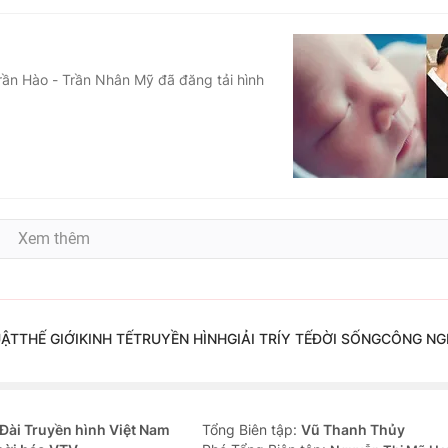
Trần Hào - Trần Nhân Mỹ đã đăng tải hình
Xem thêm
UẬT
THẾ GIỚI
KINH TẾ
TRUYỀN HÌNH
GIẢI TRÍ
Y TẾ
ĐỜI SỐNG
CÔNG NG
Đài Truyền hình Việt Nam
Tổng Biên tập:
Vũ Thanh Thủy