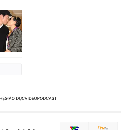
HỆ
GIÁO DỤC
VIDEO
PODCAST