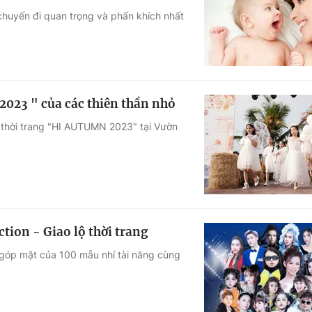
chuyến đi quan trọng và phấn khích nhất
Góc ảnh
Giáo dục
Công nghệ
Tuyển sinh
Hitech Công ng
023 " của các thiên thần nhỏ
Học trực tuyến
Sản phẩm
 thời trang "HI AUTUMN 2023" tại Vườn
g
Thị trường
Tư vấn
tion - Giao lộ thời trang
ự góp mặt của 100 mẫu nhí tài năng cùng