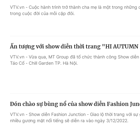
VTV.vn - Cuộc hành trình trở thành cha mẹ là một trong những 
trong cuộc đời của mỗi cặp đôi.
Giải trí
Đời sống
Điện ảnh
Du lịch
Ấn tượng với show diễn thời trang "HI AUTUMN 2
Âm nhạc
Làm đẹp
VTV.vn - Vừa qua, MT Group đã tổ chức thành công Show diễn
Táo Cổ - Chill Garden TP. Hà Nội.
Sao
Chất lượng cuộc sốn
Đón chào sự bùng nổ của show diễn Fashion Junc
VTV.vn - Show diễn Fashion Junction - Giao lộ thời trang với s
nhiều gương mặt nổi tiếng sẽ diễn ra vào ngày 3/12/2022.