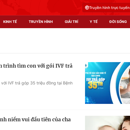
Truyền hình trực tuyến
KINH TẾ
TRUYỀN HÌNH
GIẢI TRÍ
Y TẾ
ĐỜI SỐNG
Pháp luật
Y tế
Truyền hình
Multimedia
trình tìm con với gói IVF trả
Phim VTV
Video
Hậu trường
Shorts video
với IVF trả góp 35 triệu đồng tại Bệnh
Nhân vật
Podcast
Khán giả
EMagazine
Giải sao mai
Photo
nh niềm vui đầu tiên của cha
Infographic