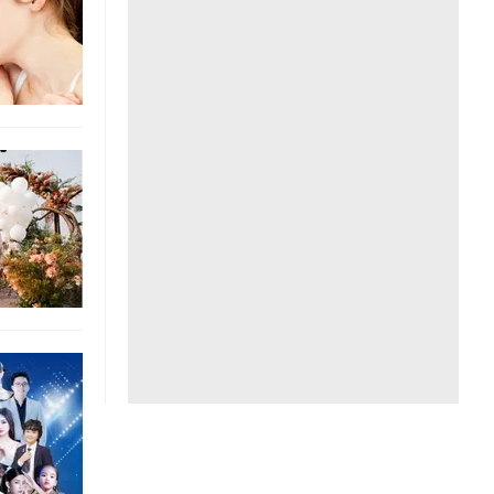
Liên hệ toà soạn
hệ tương lai