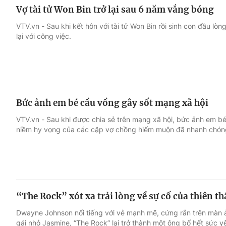
Vợ tài tử Won Bin trở lại sau 6 năm vắng bóng
VTV.vn - Sau khi kết hôn với tài tử Won Bin rồi sinh con đầu lò
lại với công việc.
Bức ảnh em bé cầu vồng gây sốt mạng xã hội
VTV.vn - Sau khi được chia sẻ trên mạng xã hội, bức ảnh em b
niềm hy vọng của các cặp vợ chồng hiếm muộn đã nhanh chóng
“The Rock” xót xa trải lòng về sự cố của thiên t
Dwayne Johnson nổi tiếng với vẻ mạnh mẽ, cứng rắn trên màn ả
gái nhỏ Jasmine, “The Rock” lại trở thành một ông bố hết sức y