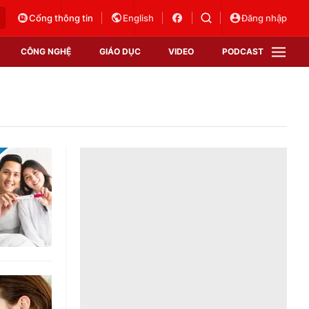
Cổng thông tin
English
Đăng nhập
CÔNG NGHỆ
GIÁO DỤC
VIDEO
PODCAST
VTV Money
VTV Thể thao
VTV Sức khoẻ
Bất động sản
Thị trường 24h
Tấm lòng Việt
Vươn mình bằng AI
VTV4
VTV8
VTV9
Lịch phát sóng
Giao lưu trực tuyến
Sự kiện