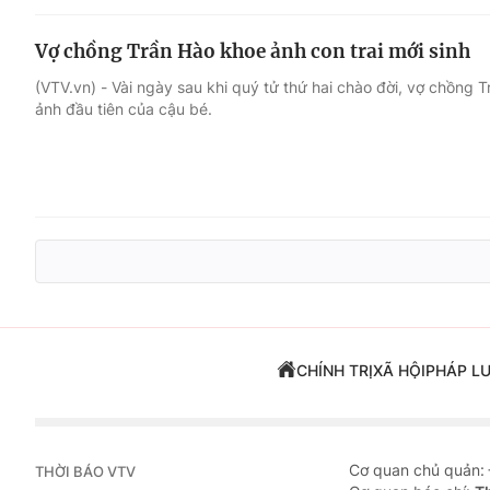
Vợ chồng Trần Hào khoe ảnh con trai mới sinh
(VTV.vn) - Vài ngày sau khi quý tử thứ hai chào đời, vợ chồng 
ảnh đầu tiên của cậu bé.
CHÍNH TRỊ
XÃ HỘI
PHÁP L
Cơ quan chủ quản:
THỜI BÁO VTV