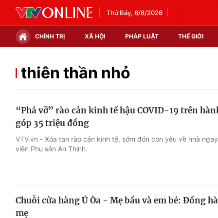
Thứ Bảy, 8/8/2026
CHÍNH TRỊ
XÃ HỘI
PHÁP LUẬT
THẾ GIỚI
Chính trị
Xã hội
thiên thần nhỏ
Thế giới
Kinh tế
“Phá vỡ” rào cản kinh tế hậu COVID-19 trên hành 
Tin tức
Tài chính
góp 35 triệu đồng
Thế giới đó đây
Thị trường
VTV.vn - Xóa tan rào cản kinh tế, sớm đón con yêu về nhà ngay 
viện Phụ sản An Thịnh.
Câu chuyện quốc tế
Góc doanh nghiệp
Dữ liệu và đời sống
Chuỗi cửa hàng Ú Òa - Mẹ bầu và em bé: Đồng hà
mẹ