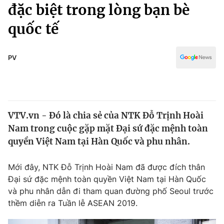
Chính trị
đặc biệt trong lòng bạn bè
Truyền hình
quốc tế
Văn hóa - Giải trí
Xã hội
Y tế
Đời sống
PV
Pháp luật
Công nghệ
Giáo dục
Y tế
VTV.vn - Đó là chia sẻ của NTK Đỗ Trịnh Hoài
Thế giới
Nam trong cuộc gặp mặt Đại sứ đặc mệnh toàn
Tin tức
quyền Việt Nam tại Hàn Quốc và phu nhân.
Kinh tế
Thế giới đó đây
Mới đây, NTK Đỗ Trịnh Hoài Nam đã được đích thân
Tài chính
Dữ liệu và đời sống
Đại sứ đặc mệnh toàn quyền Việt Nam tại Hàn Quốc
Câu chuyện quốc tế
Thị trường
và phu nhân dẫn đi tham quan đường phố Seoul trước
thềm diễn ra Tuần lễ ASEAN 2019.
Truyền hình
Góc doanh nghiệp