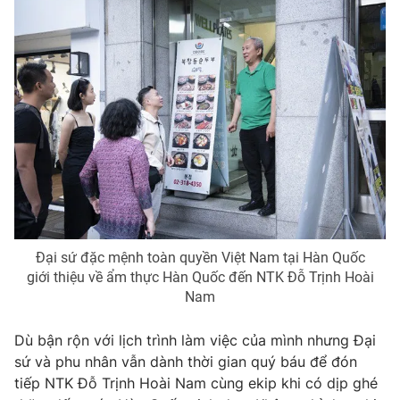
Phim VTV
Giải trí
Hậu trường
Điện ảnh
Đời sống
Nhân vật
Âm nhạc
Du lịch
Khán giả
Giáo dục
Sao
Làm đẹp
Giải sao mai
Tuyển sinh
Công nghệ
Chất lượng cuộc sống
Học trực tuyến
Hitech Công nghệ tương lai
Giao lưu trực tuyến
Sản phẩm
Đại sứ đặc mệnh toàn quyền Việt Nam tại Hàn Quốc
giới thiệu về ẩm thực Hàn Quốc đến NTK Đỗ Trịnh Hoài
Lịch phát sóng
Thị trường
Nam
Tư vấn
Dù bận rộn với lịch trình làm việc của mình nhưng Đại
Chuyên mục khác
sứ và phu nhân vẫn dành thời gian quý báu để đón
Emagazine
Podcast
tiếp NTK Đỗ Trịnh Hoài Nam cùng ekip khi có dịp ghé