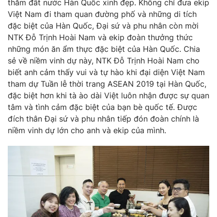
thăm đất nước Hàn Quốc xinh đẹp. Không chỉ đưa ekip
Việt Nam đi tham quan đường phố và những di tích
Photo
Infographic
đặc biệt của Hàn Quốc, Đại sứ và phu nhân còn mời
NTK Đỗ Trịnh Hoài Nam và ekip đoàn thưởng thức
Video
Shorts video
những món ăn ẩm thực đặc biệt của Hàn Quốc. Chia
sẻ về niềm vinh dự này, NTK Đỗ Trịnh Hoài Nam cho
VTV Money
VTV Thể thao
biết anh cảm thấy vui và tự hào khi đại diện Việt Nam
tham dự Tuần lễ thời trang ASEAN 2019 tại Hàn Quốc,
đặc biệt hơn khi tà ào dài Việt luôn nhận được sự quan
VTV Sức khoẻ
Bất động sản
tâm và tình cảm đặc biệt của bạn bè quốc tế. Được
đích thân Đại sứ và phu nhân tiếp đón đoàn chính là
Thị trường 24h
Tấm lòng Việt
niềm vinh dự lớn cho anh và ekip của mình.
VTV4
Vươn mình bằng AI
VTV9
VTV8
Liên hệ tòa soạn
English