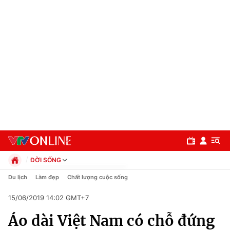
ĐỜI SỐNG
Chính trị
Du lịch
Làm đẹp
Chất lượng cuộc sống
Xã hội
15/06/2019 14:02 GMT+7
Pháp luật
Chuyên mục
Kinh tế
Áo dài Việt Nam có chỗ đứng
Thể thao