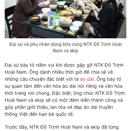
THỜI BÁO VTV
Đại sứ và phu nhân dùng bữa cùng NTK Đỗ Trịnh Hoài
Nam và ekip
Theo dõi báo trên
Đại sứ bày tỏ niềm vui khi được gặp gỡ NTK Đỗ Trịnh
Hoài Nam. Ông dành nhiều thời giờ để chia sẻ về
Cơ quan chủ quản:
Đài Truyền hình Việt Nam
những câu chuyện đặc biệt với tà
áo dài
. Ông bày tỏ
Cơ quan báo chí:
Thời báo VTV
sự quan tâm đến văn hóa áo dài nói riêng và văn hóa
Giấy phép hoạt động báo in và báo điện tử số 483/GP-BTTTT
thời trang nói chung. Đặc biệt, ông chúc NTK Đỗ Trịnh
cấp ngày 29/12/2023
Hoài Nam và ekip sẽ có một đêm diễn thành công và
Tổng Biên tập:
Vũ Thanh Thủy
góp phần giới thiệu, lan tỏa vẻ đẹp áo dài truyền
Phó Tổng Biên tập:
Nguyễn Thị Mỹ Hạnh, Phạm Quốc Thắng,
thống Việt đến bạn bè quốc tế.
Nguyễn Trọng Ninh
Tổng đài VTV:
024.38 355 931 - 024.38 355 932
Trước đây, NTK Đỗ Trịnh Hoài Nam và ekip đã từng