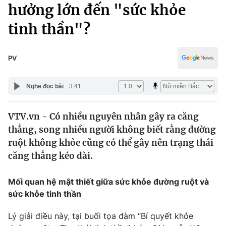
Chính trị
hưởng lớn đến "sức khỏe
Truyền hình
tinh thần"?
Văn hóa - Giải trí
Xã hội
Y tế
Đời sống
PV
Pháp luật
Công nghệ
Giáo dục
Nghe đọc bài
3:41
Y tế
VTV.vn - Có nhiều nguyên nhân gây ra căng
Thế giới
thẳng, song nhiều người không biết rằng đường
Tin tức
ruột không khỏe cũng có thể gây nên trạng thái
Kinh tế
căng thẳng kéo dài.
Thế giới đó đây
Tài chính
Dữ liệu và đời sống
Câu chuyện quốc tế
Mối quan hệ mật thiết giữa sức khỏe đường ruột và
Thị trường
sức khỏe tinh thần
Truyền hình
Góc doanh nghiệp
Lý giải điều này, tại buổi tọa đàm “Bí quyết khỏe