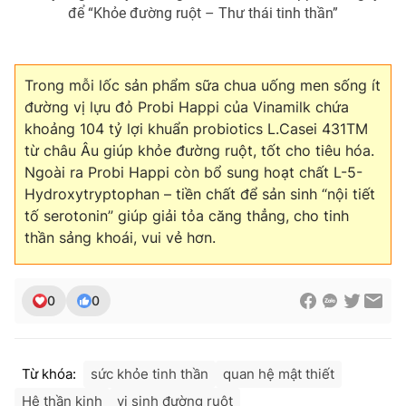
để “Khỏe đường ruột – Thư thái tinh thần”
Trong mỗi lốc sản phẩm sữa chua uống men sống ít
đường vị lựu đỏ Probi Happi của Vinamilk chứa
khoảng 104 tỷ lợi khuẩn probiotics L.Casei 431TM
từ châu Âu giúp khỏe đường ruột, tốt cho tiêu hóa.
Ngoài ra Probi Happi còn bổ sung hoạt chất L-5-
Hydroxytryptophan – tiền chất để sản sinh “nội tiết
tố serotonin” giúp giải tỏa căng thẳng, cho tinh
thần sảng khoái, vui vẻ hơn.
0
0
Từ khóa:
sức khỏe tinh thần
quan hệ mật thiết
Hệ thần kinh
vi sinh đường ruột