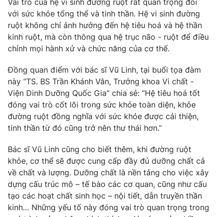
Vai trò của hệ vi sinh đường ruột rất quan trọng đối
với sức khỏe tổng thể và tinh thần. Hệ vi sinh đường
Photo
Infographic
ruột không chỉ ảnh hưởng đến hệ tiêu hoá và hệ thần
kinh ruột, mà còn thông qua hệ trục não - ruột để điều
Video
Shorts video
chỉnh mọi hành xử và chức năng của cơ thể.
Đồng quan điểm với bác sĩ Vũ Linh, tại buổi tọa đàm
VTV Money
VTV Thể thao
này “TS. BS Trần Khánh Vân, Trưởng khoa Vi chất -
Viện Dinh Dưỡng Quốc Gia” chia sẻ: “Hệ tiêu hoá tốt
VTV Sức khoẻ
Bất động sản
đóng vai trò cốt lõi trong sức khỏe toàn diện, khỏe
đường ruột đồng nghĩa với sức khỏe được cải thiện,
Thị trường 24h
tinh thần từ đó cũng trở nên thư thái hơn.”
Tấm lòng Việt
Bác sĩ Vũ Linh cũng cho biết thêm, khi đường ruột
VTV4
Vươn mình bằng AI
khỏe, cơ thể sẽ được cung cấp đầy đủ dưỡng chất cả
về chất và lượng. Dưỡng chất là nền tảng cho việc xây
VTV9
dựng cấu trúc mô – tế bào các cơ quan, cũng như cấu
VTV8
tạo các hoạt chất sinh học – nội tiết, dẫn truyền thần
kinh… Những yếu tố này đóng vai trò quan trọng trong
Liên hệ tòa soạn
English