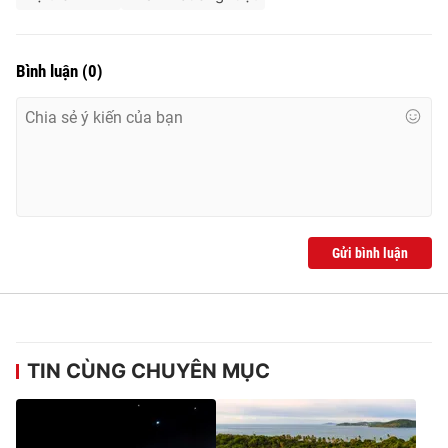
Bình luận
(
0
)
Gửi bình luận
TIN CÙNG CHUYÊN MỤC