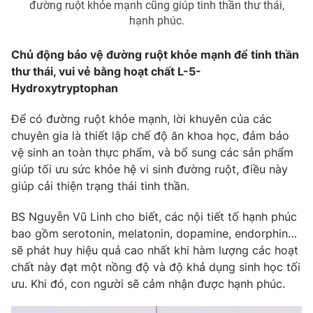
đường ruột khỏe mạnh cũng giúp tinh thần thư thái,
Ðiện thoại Thời báo VTV:
024.66 897 897
hạnh phúc.
Email:
toasoan@vtv.vn
Liên hệ quảng cáo:
024-7300.7108
Chủ động bảo vệ đường ruột khỏe mạnh để tinh thần
thư thái, vui vẻ bằng hoạt chất L-5-
Hydroxytryptophan
Để có đường ruột khỏe mạnh, lời khuyên của các
chuyên gia là thiết lập chế độ ăn khoa học, đảm bảo
vệ sinh an toàn thực phẩm, và bổ sung các sản phẩm
giúp tối ưu sức khỏe hệ vi sinh đường ruột, điều này
giúp cải thiện trạng thái tinh thần.
BS Nguyễn Vũ Linh cho biết, các nội tiết tố hạnh phúc
bao gồm serotonin, melatonin, dopamine, endorphin…
® Cấm sao chép dưới mọi hình thức nếu không có sự chấp
sẽ phát huy hiệu quả cao nhất khi hàm lượng các hoạt
thuận bằng văn bản. Ghi rõ nguồn VTV.vn khi phát hành lại
chất này đạt một nồng độ và độ khả dụng sinh học tối
thông tin từ website này.
ưu. Khi đó, con người sẽ cảm nhận được hạnh phúc.