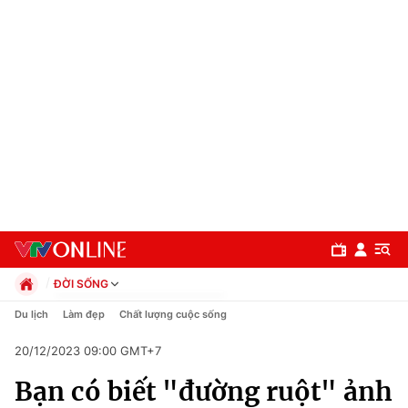
ĐỜI SỐNG
Chính trị
Du lịch
Làm đẹp
Chất lượng cuộc sống
Xã hội
20/12/2023 09:00 GMT+7
Pháp luật
Chuyên mục
Kinh tế
Bạn có biết "đường ruột" ảnh
Thể thao