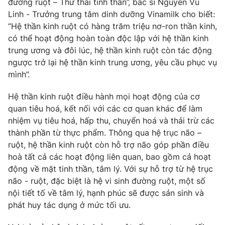
đường ruột – Thư thái tinh thần”, bác sĩ Nguyễn Vũ
Phim VTV
Giải trí
Linh - Trưởng trung tâm dinh dưỡng Vinamilk cho biết:
Hậu trường
“Hệ thần kinh ruột có hàng trăm triệu nơ-ron thần kinh,
Điện ảnh
có thể hoạt động hoàn toàn độc lập với hệ thần kinh
Đời sống
Nhân vật
trung ương và đôi lúc, hệ thần kinh ruột còn tác động
Âm nhạc
Du lịch
ngược trở lại hệ thần kinh trung ương, yêu cầu phục vụ
Khán giả
Giáo dục
Sao
mình”.
Làm đẹp
Giải sao mai
Tuyển sinh
Hệ thần kinh ruột điều hành mọi hoạt động của cơ
Công nghệ
Chất lượng cuộc sống
quan tiêu hoá, kết nối với các cơ quan khác để làm
Học trực tuyến
Hitech Công nghệ tương lai
nhiệm vụ tiêu hoá, hấp thu, chuyển hoá và thải trừ các
Giao lưu trực tuyến
thành phần từ thực phẩm. Thông qua hệ trục não –
Sản phẩm
ruột, hệ thần kinh ruột còn hỗ trợ não góp phần điều
Lịch phát sóng
hoà tất cả các hoạt động liên quan, bao gồm cả hoạt
Thị trường
động về mặt tinh thần, tâm lý. Với sự hỗ trợ từ hệ trục
Tư vấn
não - ruột, đặc biệt là hệ vi sinh đường ruột, một số
nội tiết tố về tâm lý, hạnh phúc sẽ được sản sinh và
Chuyên mục khác
phát huy tác dụng ở mức tối ưu.
Emagazine
Podcast