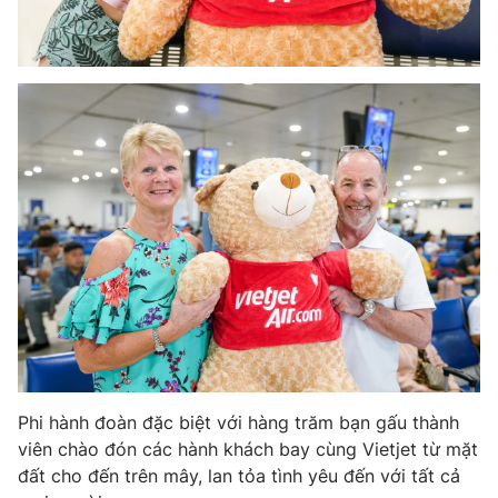
THỜI BÁO VTV
Theo dõi báo trên
Cơ quan chủ quản:
Đài Truyền hình Việt Nam
Cơ quan báo chí:
Thời báo VTV
Giấy phép hoạt động báo in và báo điện tử số 483/GP-BTTTT
cấp ngày 29/12/2023
Tổng Biên tập:
Vũ Thanh Thủy
Phi hành đoàn đặc biệt với hàng trăm bạn gấu thành
Phó Tổng Biên tập:
Nguyễn Thị Mỹ Hạnh, Phạm Quốc Thắng,
viên chào đón các hành khách bay cùng Vietjet từ mặt
Nguyễn Trọng Ninh
đất cho đến trên mây, lan tỏa tình yêu đến với tất cả
Tổng đài VTV:
024.38 355 931 - 024.38 355 932