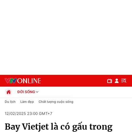
ĐỜI SỐNG
Chính trị
Du lịch
Làm đẹp
Chất lượng cuộc sống
Xã hội
12/02/2025 23:00 GMT+7
Pháp luật
Chuyên mục
Kinh tế
Bay Vietjet là có gấu trong
Thể thao