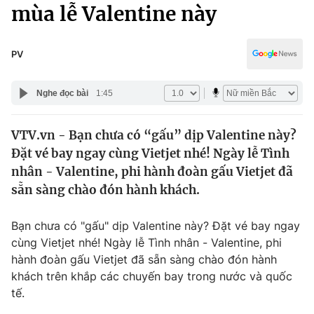
Chính trị
mùa lễ Valentine này
Truyền hình
Văn hóa - Giải trí
Xã hội
Y tế
PV
Đời sống
Pháp luật
Công nghệ
Nghe đọc bài
1:45
Giáo dục
Y tế
VTV.vn - Bạn chưa có “gấu” dịp Valentine này?
Đặt vé bay ngay cùng Vietjet nhé! Ngày lễ Tình
Thế giới
nhân - Valentine, phi hành đoàn gấu Vietjet đã
sẵn sàng chào đón hành khách.
Tin tức
Kinh tế
Thế giới đó đây
Bạn chưa có "gấu" dịp Valentine này? Đặt vé bay ngay
Tài chính
cùng Vietjet nhé! Ngày lễ Tình nhân - Valentine, phi
Dữ liệu và đời sống
Câu chuyện quốc tế
hành đoàn gấu Vietjet đã sẵn sàng chào đón hành
Thị trường
khách trên khắp các chuyến bay trong nước và quốc
Truyền hình
Góc doanh nghiệp
tế.