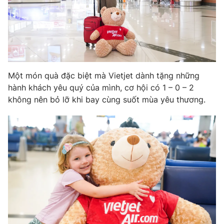
Photo
Infographic
Video
Shorts video
VTV Money
VTV Thể thao
Một món quà đặc biệt mà Vietjet dành tặng những
hành khách yêu quý của mình, cơ hội có 1 – 0 – 2
không nên bỏ lỡ khi bay cùng suốt mùa yêu thương.
VTV Sức khoẻ
Bất động sản
Thị trường 24h
Tấm lòng Việt
VTV4
Vươn mình bằng AI
VTV9
VTV8
Liên hệ tòa soạn
English