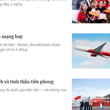
g đầy ý nghĩa.
Góc ảnh
Giáo dục
Công nghệ
Tuyển sinh
Hitech Công ng
àn mạng bay
Học trực tuyến
Sản phẩm
à Hà Nội – Almaty (Kazakhstan) được
giá chỉ từ 0 đồng.
g
Thị trường
Tư vấn
ch và tinh thần tiên phong
ông đa quốc gia hiện đại — nơi những con