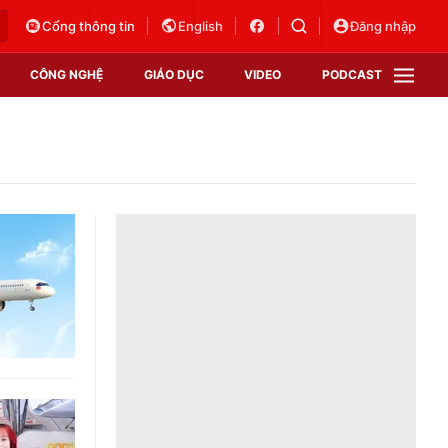
Cổng thông tin
English
Đăng nhập
CÔNG NGHỆ
GIÁO DỤC
VIDEO
PODCAST
VTV Money
VTV Thể thao
VTV Sức khoẻ
Bất động sản
Thị trường 24h
Tấm lòng Việt
Vươn mình bằng AI
VTV4
VTV8
VTV9
Lịch phát sóng
Giao lưu trực tuyến
Sự kiện