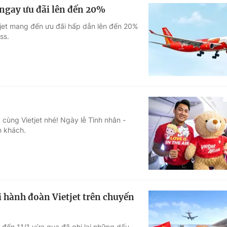
 ngay ưu đãi lên đến 20%
tjet mang đến ưu đãi hấp dẫn lên đến 20%
ss.
cùng Vietjet nhé! Ngày lễ Tình nhân -
h khách.
hành đoàn Vietjet trên chuyến
1 đến 11/1 vừa qua đã ghi lại những dấu