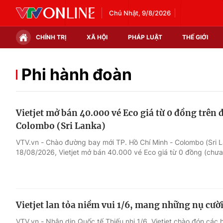
Chủ Nhật, 9/8/2026
CHÍNH TRỊ
XÃ HỘI
PHÁP LUẬT
THẾ GIỚI
Chính trị
Xã hội
Phi hành đoàn
Thế giới
Kinh tế
Vietjet mở bán 40.000 vé Eco giá từ 0 đồng trên
Tin tức
Tài chính
Colombo (Sri Lanka)
Thế giới đó đây
Thị trường
VTV.vn - Chào đường bay mới TP. Hồ Chí Minh - Colombo (Sri L
18/08/2026, Vietjet mở bán 40.000 vé Eco giá từ 0 đồng (chưa
Câu chuyện quốc tế
Góc doanh nghiệp
Dữ liệu và đời sống
Vietjet lan tỏa niềm vui 1/6, mang những nụ cười 
VTV.vn - Nhân dịp Quốc tế Thiếu nhi 1/6, Vietjet chào đón các 