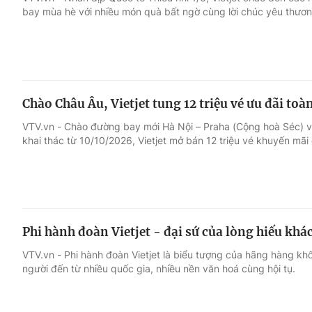
bay mùa hè với nhiều món quà bất ngờ cùng lời chúc yêu thươn
Giải trí
Đời sống
Điện ảnh
Du lịch
Chào Châu Âu, Vietjet tung 12 triệu vé ưu đãi to
Âm nhạc
Làm đẹp
VTV.vn - Chào đường bay mới Hà Nội – Praha (Cộng hoà Séc) v
khai thác từ 10/10/2026, Vietjet mở bán 12 triệu vé khuyến mãi 
Sao
Chất lượng cuộc sốn
Phi hành đoàn Vietjet - đại sứ của lòng hiếu khá
VTV.vn - Phi hành đoàn Vietjet là biểu tượng của hãng hàng kh
người đến từ nhiều quốc gia, nhiều nền văn hoá cùng hội tụ.