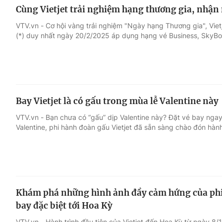
Cùng Vietjet trải nghiệm hạng thương gia, nhận
VTV.vn - Cơ hội vàng trải nghiệm "Ngày hạng Thương gia", Vie
(*) duy nhất ngày 20/2/2025 áp dụng hạng vé Business, SkyBo
Bay Vietjet là có gấu trong mùa lễ Valentine này
VTV.vn - Bạn chưa có “gấu” dịp Valentine này? Đặt vé bay ngay 
Valentine, phi hành đoàn gấu Vietjet đã sẵn sàng chào đón hàn
Khám phá những hình ảnh đầy cảm hứng của phi 
bay đặc biệt tới Hoa Kỳ
VTV.vn - Hành trình đầu tiên của Vietjet đến Hoa Kỳ từ ngày 8/