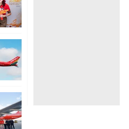
Liên hệ toà soạn
hệ tương lai