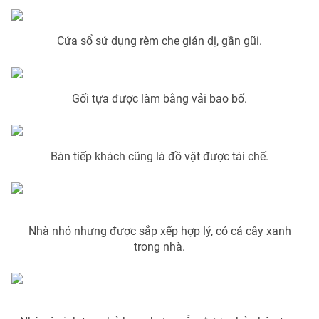
Cửa sổ sử dụng rèm che giản dị, gần gũi.
THỜI BÁO VTV
Gối tựa được làm bằng vải bao bố.
Theo dõi báo trên
Bàn tiếp khách cũng là đồ vật được tái chế.
Cơ quan chủ quản:
Đài Truyền hình Việt Nam
Cơ quan báo chí:
Thời báo VTV
Giấy phép hoạt động báo in và báo điện tử số 483/GP-BTTTT
Nhà nhỏ nhưng được sắp xếp hợp lý, có cả cây xanh
cấp ngày 29/12/2023
trong nhà.
Tổng Biên tập:
Vũ Thanh Thủy
Phó Tổng Biên tập:
Nguyễn Thị Mỹ Hạnh, Phạm Quốc Thắng,
Nguyễn Trọng Ninh
Tổng đài VTV:
024.38 355 931 - 024.38 355 932