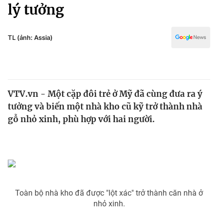
Chính trị
lý tưởng
Truyền hình
Văn hóa - Giải trí
Xã hội
Y tế
TL (ảnh: Assia)
Đời sống
Pháp luật
Công nghệ
Giáo dục
Y tế
VTV.vn - Một cặp đôi trẻ ở Mỹ đã cùng đưa ra ý
tưởng và biến một nhà kho cũ kỹ trở thành nhà
Thế giới
gỗ nhỏ xinh, phù hợp với hai người.
Tin tức
Kinh tế
Thế giới đó đây
Tài chính
Dữ liệu và đời sống
Câu chuyện quốc tế
Thị trường
Toàn bộ nhà kho đã được "lột xác" trở thành căn nhà ở
Truyền hình
Góc doanh nghiệp
nhỏ xinh.