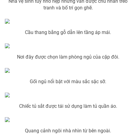
Nhà vệ sinh tuy nhỏ hẹp nhưng vẫn được chủ nhân treo
Ðiện thoại Thời báo VTV:
024.66 897 897
tranh và bố trí gọn ghẽ.
Email:
toasoan@vtv.vn
Liên hệ quảng cáo:
024-7300.7108
Cầu thang bằng gỗ dẫn lên tầng áp mái.
Nơi đây được chọn làm phòng ngủ của cặp đôi.
Gối ngủ nổi bật với màu sắc sặc sỡ.
® Cấm sao chép dưới mọi hình thức nếu không có sự chấp
Chiếc tủ sắt được tái sử dụng làm tủ quần áo.
thuận bằng văn bản. Ghi rõ nguồn VTV.vn khi phát hành lại
thông tin từ website này.
Quang cảnh ngôi nhà nhìn từ bên ngoài.