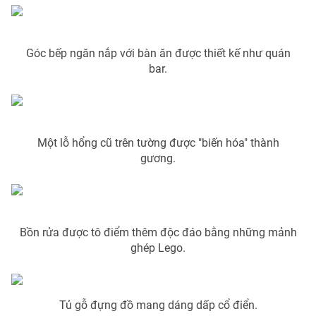
Phim VTV
Giải trí
Hậu trường
Điện ảnh
Góc bếp ngăn nắp với bàn ăn được thiết kế như quán
Đời sống
Nhân vật
bar.
Âm nhạc
Du lịch
Khán giả
Giáo dục
Sao
Làm đẹp
Giải sao mai
Tuyển sinh
Công nghệ
Chất lượng cuộc sống
Một lỗ hổng cũ trên tường được "biến hóa" thành
Học trực tuyến
gương.
Hitech Công nghệ tương lai
Giao lưu trực tuyến
Sản phẩm
Lịch phát sóng
Thị trường
Bồn rửa được tô điểm thêm độc đáo bằng những mảnh
ghép Lego.
Tư vấn
Chuyên mục khác
Emagazine
Podcast
Tủ gỗ đựng đồ mang dáng dấp cổ điển.