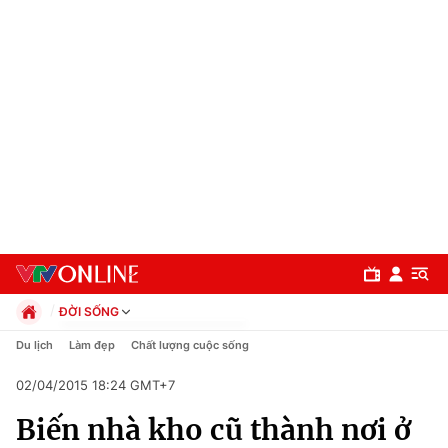
ĐỜI SỐNG
Chính trị
Du lịch
Làm đẹp
Chất lượng cuộc sống
Xã hội
02/04/2015 18:24 GMT+7
Pháp luật
Chuyên mục
Kinh tế
Biến nhà kho cũ thành nơi ở
Thể thao