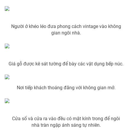
Photo
Infographic
Video
Người ở khéo léo đưa phong cách vintage vào không
Shorts video
gian ngôi nhà.
VTV Money
VTV Thể thao
VTV Sức khoẻ
Bất động sản
Giá gỗ được kê sát tường để bày các vật dụng bếp núc.
Thị trường 24h
Tấm lòng Việt
Nơi tiếp khách thoáng đãng với không gian mở.
VTV4
Vươn mình bằng AI
VTV9
VTV8
Cửa sổ và cửa ra vào đều có mặt kính trong để ngôi
nhà tràn ngập ánh sáng tự nhiên.
Liên hệ tòa soạn
English