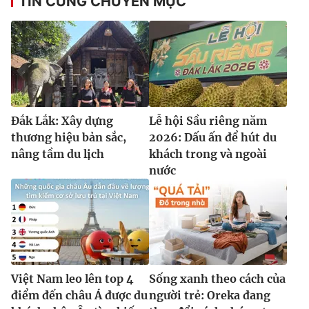
TIN CÙNG CHUYÊN MỤC
Đắk Lắk: Xây dựng
Lễ hội Sầu riêng năm
thương hiệu bản sắc,
2026: Dấu ấn để hút du
nâng tầm du lịch
khách trong và ngoài
nước
Việt Nam leo lên top 4
Sống xanh theo cách của
điểm đến châu Á được du
người trẻ: Oreka đang