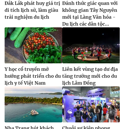
Đắk Lắk phát huy giá trị
Đánh thức giác quan với
di tích lịch sử, làm giàu
không gian Tây Nguyên
trải nghiệm du lịch
mới tại Làng Văn hóa -
Du lịch các dân tộc...
Y học cổ truyền mở
Liên kết vùng tạo dư địa
hướng phát triển cho du
tăng trưởng mới cho du
lịch y tế Việt Nam
lịch Lâm Đồng
Nha Trang hút khách
Chuỗi sự kiện phong