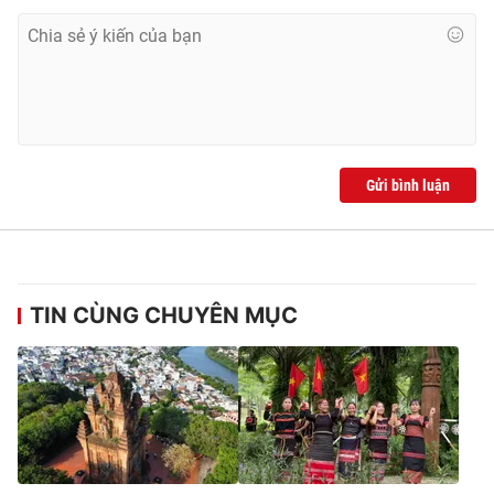
Ðiện thoại Thời báo VTV:
024.66 897 897
Email:
toasoan@vtv.vn
Liên hệ quảng cáo:
024-7300.7108
Gửi bình luận
TIN CÙNG CHUYÊN MỤC
® Cấm sao chép dưới mọi hình thức nếu không có sự chấp
thuận bằng văn bản. Ghi rõ nguồn VTV.vn khi phát hành lại
thông tin từ website này.