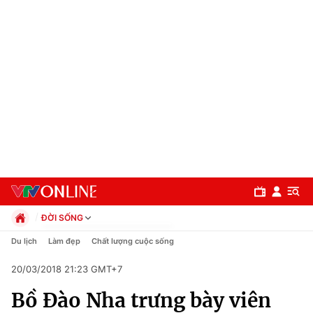
ĐỜI SỐNG
Chính trị
Du lịch
Làm đẹp
Chất lượng cuộc sống
Xã hội
20/03/2018 21:23 GMT+7
Pháp luật
Chuyên mục
Kinh tế
Bồ Đào Nha trưng bày viên
Thể thao