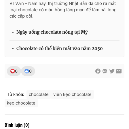
VTV.vn - Năm nay, thị trường Nhật Bản đã cho ra mắt
loại chocolate có màu hồng lãng mạn để làm hài lòng
các cặp đôi.
THỜI BÁO VTV
Ngày uống chocolate nóng tại Mỹ
Chocolate có thể biến mất vào năm 2050
Theo dõi báo trên
0
0
Cơ quan chủ quản:
Đài Truyền hình Việt Nam
Cơ quan báo chí:
Thời báo VTV
Giấy phép hoạt động báo in và báo điện tử số 483/GP-BTTTT
Từ khóa:
chocolate
viên kẹo chocolate
cấp ngày 29/12/2023
Tổng Biên tập:
Vũ Thanh Thủy
kẹo chocolate
Phó Tổng Biên tập:
Nguyễn Thị Mỹ Hạnh, Phạm Quốc Thắng,
Nguyễn Trọng Ninh
Tổng đài VTV:
024.38 355 931 - 024.38 355 932
Bình luận
(
0
)