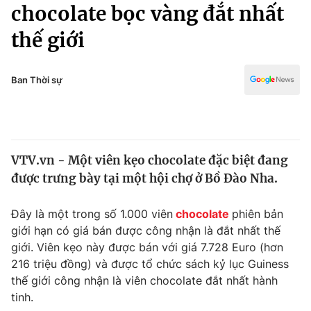
Chính trị
chocolate bọc vàng đắt nhất
Truyền hình
thế giới
Văn hóa - Giải trí
Xã hội
Y tế
Đời sống
Ban Thời sự
Pháp luật
Công nghệ
Giáo dục
Y tế
VTV.vn - Một viên kẹo chocolate đặc biệt đang
Thế giới
được trưng bày tại một hội chợ ở Bồ Đào Nha.
Tin tức
Kinh tế
Đây là một trong số 1.000 viên
chocolate
phiên bản
Thế giới đó đây
giới hạn có giá bán được công nhận là đắt nhất thế
Tài chính
Dữ liệu và đời sống
giới. Viên kẹo này được bán với giá 7.728 Euro (hơn
Câu chuyện quốc tế
Thị trường
216 triệu đồng) và được tổ chức sách kỷ lục Guiness
thế giới công nhận là viên chocolate đắt nhất hành
Truyền hình
Góc doanh nghiệp
tinh.