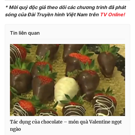
* Mời quý độc giả theo dõi các chương trình đã phát
Photo
Infographic
sóng của Đài Truyền hình Việt Nam trên
TV Online!
Video
Shorts video
Tin liên quan
VTV Money
VTV Thể thao
VTV Sức khoẻ
Bất động sản
Thị trường 24h
Tấm lòng Việt
VTV4
Vươn mình bằng AI
VTV9
VTV8
Tác dụng của chocolate – món quà Valentine ngọt
ngào
Liên hệ tòa soạn
English