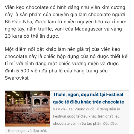
Phim VTV
Giải trí
Viên kẹo chocolate có hình dáng như viên kim cương
Hậu trường
này là sản phẩm của chuyên gia làm chocolate người
Điện ảnh
Bồ Đào Nha, được làm từ nhiều nguyên liệu xa xỉ như:
Đời sống
Nhân vật
nghệ tây, nấm truffle, vani của Madagascar và vàng
Âm nhạc
23 kara có thể ăn được.
Du lịch
Khán giả
Giáo dục
Sao
Làm đẹp
Một điểm nổi bật khác làm nên giá trị của viên kẹo
Giải sao mai
Tuyển sinh
chocolate này là chiếc hộp đựng của nó được thiết kế
Công nghệ
Chất lượng cuộc sống
tỉ mỉ với hình dáng một chiếc vương miện và được
Học trực tuyến
đính 5.500 viên đá pha lê của hãng trang sức
Hitech Công nghệ tương lai
Giao lưu trực tuyến
Swarovksi.
Sản phẩm
Lịch phát sóng
Thơm, ngon, đẹp mắt tại Festival
Thị trường
quốc tế điêu khắc trên chocolate
Tư vấn
VTV.vn - Tại Vương quốc Bỉ đang diễn ra
Chuyên mục khác
Festival quốc tế điêu khắc trên chất liệu
chocolate với nhiều tác phẩm độc đáo,
Emagazine
Podcast
thơm, ngon và đẹp mắt.