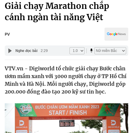
Chính trị
Giải chạy Marathon chắp
Truyền hình
cánh ngàn tài năng Việt
Văn hóa - Giải trí
Xã hội
Y tế
Đời sống
PV
Pháp luật
Công nghệ
Giáo dục
Nghe đọc bài
2:29
Y tế
VTV.vn - Digiworld tổ chức giải chạy Bước chân
Thế giới
ươm mầm xanh với 3000 người chạy ở TP Hồ Chí
Tin tức
Minh và Hà Nội. Mỗi người chạy, Digiworld góp
Kinh tế
200.000 đồng đào tạo 200 kỹ sư tin học.
Thế giới đó đây
Tài chính
Dữ liệu và đời sống
Câu chuyện quốc tế
Thị trường
Truyền hình
Góc doanh nghiệp