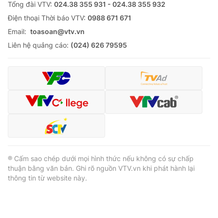
Tổng đài VTV:
024.38 355 931 - 024.38 355 932
Ðiện thoại Thời báo VTV:
0988 671 671
Email:
toasoan@vtv.vn
Liên hệ quảng cáo:
(024) 626 79595
® Cấm sao chép dưới mọi hình thức nếu không có sự chấp
thuận bằng văn bản. Ghi rõ nguồn VTV.vn khi phát hành lại
thông tin từ website này.