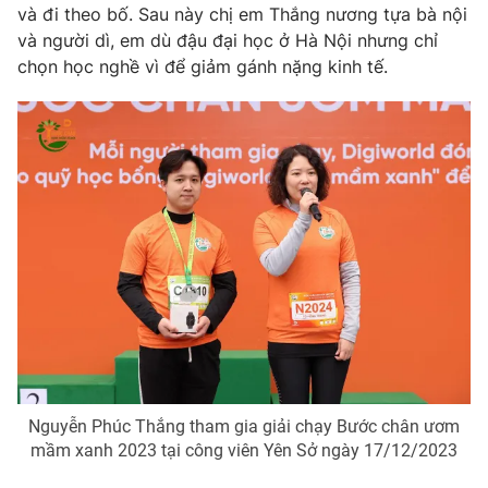
Ðiện thoại Thời báo VTV:
024.66 897 897
và đi theo bố. Sau này chị em Thắng nương tựa bà nội
và người dì, em dù đậu đại học ở Hà Nội nhưng chỉ
Email:
toasoan@vtv.vn
chọn học nghề vì để giảm gánh nặng kinh tế.
Liên hệ quảng cáo:
024-7300.7108
® Cấm sao chép dưới mọi hình thức nếu không có sự chấp
thuận bằng văn bản. Ghi rõ nguồn VTV.vn khi phát hành lại
thông tin từ website này.
Nguyễn Phúc Thắng tham gia giải chạy Bước chân ươm
mầm xanh 2023 tại công viên Yên Sở ngày 17/12/2023