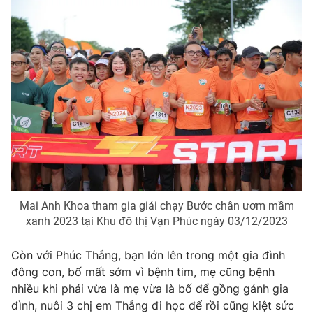
THỜI BÁO VTV
Theo dõi báo trên
Cơ quan chủ quản:
Đài Truyền hình Việt Nam
Cơ quan báo chí:
Thời báo VTV
Mai Anh Khoa tham gia giải chạy Bước chân ươm mầm
Giấy phép hoạt động báo in và báo điện tử số 483/GP-BTTTT
xanh 2023 tại Khu đô thị Vạn Phúc ngày 03/12/2023
cấp ngày 29/12/2023
Tổng Biên tập:
Vũ Thanh Thủy
Còn với Phúc Thắng, bạn lớn lên trong một gia đình
Phó Tổng Biên tập:
Nguyễn Thị Mỹ Hạnh, Phạm Quốc Thắng,
đông con, bố mất sớm vì bệnh tim, mẹ cũng bệnh
Nguyễn Trọng Ninh
nhiều khi phải vừa là mẹ vừa là bố để gồng gánh gia
Tổng đài VTV:
024.38 355 931 - 024.38 355 932
đình, nuôi 3 chị em Thắng đi học để rồi cũng kiệt sức