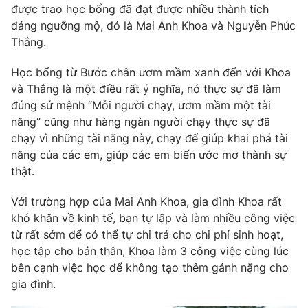
được trao học bổng đã đạt được nhiều thành tích
Photo
Infographic
đáng ngưỡng mộ, đó là Mai Anh Khoa và Nguyễn Phúc
Thắng.
Video
Shorts video
Học bổng từ Bước chân ươm mầm xanh đến với Khoa
và Thắng là một điều rất ý nghĩa, nó thực sự đã làm
VTV Money
VTV Thể thao
đúng sứ mệnh “Mỗi người chạy, ươm mầm một tài
năng” cũng như hàng ngàn người chạy thực sự đã
chạy vì những tài năng này, chạy để giúp khai phá tài
VTV Sức khoẻ
Bất động sản
năng của các em, giúp các em biến ước mơ thành sự
thật.
Thị trường 24h
Tấm lòng Việt
Với trường hợp của Mai Anh Khoa, gia đình Khoa rất
khó khăn về kinh tế, bạn tự lập và làm nhiều công việc
VTV4
Vươn mình bằng AI
từ rất sớm để có thể tự chi trả cho chi phí sinh hoạt,
học tập cho bản thân, Khoa làm 3 công việc cùng lúc
VTV9
VTV8
bên cạnh việc học để không tạo thêm gánh nặng cho
gia đình.
Liên hệ tòa soạn
English