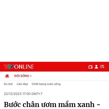
ĐỜI SỐNG
Chính trị
Du lịch
Làm đẹp
Chất lượng cuộc sống
Xã hội
22/12/2023 17:00 GMT+7
Pháp luật
Chuyên mục
Kinh tế
Bước chân ươm mầm xanh -
Thể thao