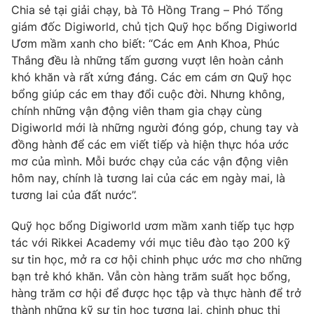
Chia sẻ tại giải chạy, bà Tô Hồng Trang – Phó Tổng
giám đốc Digiworld, chủ tịch Quỹ học bổng Digiworld
Ươm mầm xanh cho biết: “Các em Anh Khoa, Phúc
Thắng đều là những tấm gương vượt lên hoàn cảnh
khó khăn và rất xứng đáng. Các em cám ơn Quỹ học
bổng giúp các em thay đổi cuộc đời. Nhưng không,
chính những vận động viên tham gia chạy cùng
Digiworld mới là những người đóng góp, chung tay và
đồng hành để các em viết tiếp và hiện thực hóa ước
mơ của mình. Mỗi bước chạy của các vận động viên
hôm nay, chính là tương lai của các em ngày mai, là
tương lai của đất nước”.
Quỹ học bổng Digiworld ươm mầm xanh tiếp tục hợp
tác với Rikkei Academy với mục tiêu đào tạo 200 kỹ
sư tin học, mở ra cơ hội chinh phục ước mơ cho những
bạn trẻ khó khăn. Vẫn còn hàng trăm suất học bổng,
hàng trăm cơ hội để được học tập và thực hành để trở
thành những kỹ sư tin học tương lai, chinh phục thị