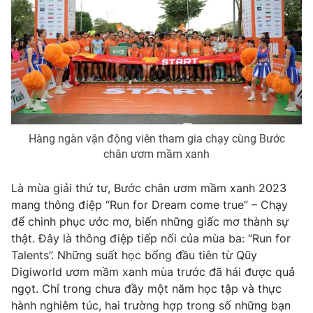
Phim VTV
Giải trí
Hậu trường
Điện ảnh
Đời sống
Nhân vật
Âm nhạc
Du lịch
Khán giả
Giáo dục
Sao
Làm đẹp
Giải sao mai
Tuyển sinh
Công nghệ
Hàng ngàn vận động viên tham gia chạy cùng Bước
Chất lượng cuộc sống
Học trực tuyến
chân ươm mầm xanh
Hitech Công nghệ tương lai
Giao lưu trực tuyến
Là mùa giải thứ tư, Bước chân ươm mầm xanh 2023
Sản phẩm
mang thông điệp “Run for Dream come true” – Chạy
Lịch phát sóng
để chinh phục ước mơ, biến những giấc mơ thành sự
Thị trường
thật. Đây là thông điệp tiếp nối của mùa ba: “Run for
Tư vấn
Talents”. Những suất học bổng đầu tiên từ Qũy
Chuyên mục khác
Digiworld ươm mầm xanh mùa trước đã hái được quả
ngọt. Chỉ trong chưa đầy một năm học tập và thực
Emagazine
Podcast
hành nghiêm túc, hai trường hợp trong số những bạn