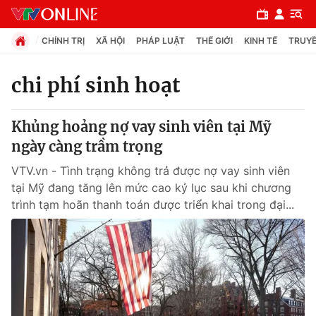
CHÍNH TRỊ
XÃ HỘI
PHÁP LUẬT
THẾ GIỚI
KINH TẾ
TRUYỀ
chi phí sinh hoạt
Chuyên mục
Khủng hoảng nợ vay sinh viên tại Mỹ
Chính trị
ngày càng trầm trọng
VTV.vn - Tình trạng không trả được nợ vay sinh viên
Xã hội
tại Mỹ đang tăng lên mức cao kỷ lục sau khi chương
trình tạm hoãn thanh toán được triển khai trong đại...
Pháp luật
Y tế
Thế giới