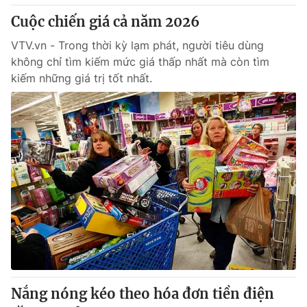
Giấy phép hoạt động báo in và báo điện tử số 483/GP-BTTTT
Cuộc chiến giá cả năm 2026
cấp ngày 29/12/2023
Tổng Biên tập:
Vũ Thanh Thủy
VTV.vn - Trong thời kỳ lạm phát, người tiêu dùng
không chỉ tìm kiếm mức giá thấp nhất mà còn tìm
Phó Tổng Biên tập:
Nguyễn Thị Mỹ Hạnh, Phạm Quốc Thắng,
Nguyễn Trọng Ninh
kiếm những giá trị tốt nhất.
Tổng đài VTV:
024.38 355 931 - 024.38 355 932
Ðiện thoại Thời báo VTV:
024.66 897 897
Email:
toasoan@vtv.vn
Liên hệ quảng cáo:
024-7300.7108
Nắng nóng kéo theo hóa đơn tiền điện