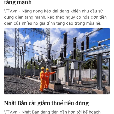
tăng mạnh
VTV.vn - Nắng nóng kéo dài đang khiến nhu cầu sử
® Cấm sao chép dưới mọi hình thức nếu không có sự chấp
dụng điện tăng mạnh, kéo theo nguy cơ hóa đơn tiền
thuận bằng văn bản. Ghi rõ nguồn VTV.vn khi phát hành lại
điện của nhiều hộ gia đình tăng cao trong mùa hè.
thông tin từ website này.
Nhật Bản cắt giảm thuế tiêu dùng
VTV.vn - Nhật Bản đang tiến gần hơn tới kế hoạch