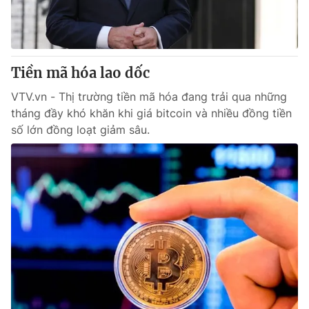
Giao lưu trực tuyến
Sản phẩm
Lịch phát sóng
Thị trường
Tư vấn
Tiền mã hóa lao dốc
Chuyên mục khác
VTV.vn - Thị trường tiền mã hóa đang trải qua những
tháng đầy khó khăn khi giá bitcoin và nhiều đồng tiền
Emagazine
Podcast
số lớn đồng loạt giảm sâu.
Photo
Infographic
Video
Shorts video
VTV Money
VTV Thể thao
VTV Sức khoẻ
Bất động sản