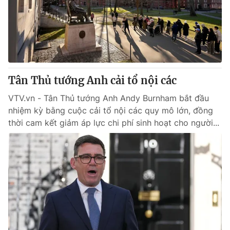
Tin tức
Kinh tế
Thế giới đó đây
Tài chính
Dữ liệu và đời sống
Câu chuyện quốc tế
Thị trường
Tân Thủ tướng Anh cải tổ nội các
Truyền hình
Góc doanh nghiệp
VTV.vn - Tân Thủ tướng Anh Andy Burnham bắt đầu
Phim VTV
Giải trí
nhiệm kỳ bằng cuộc cải tổ nội các quy mô lớn, đồng
Hậu trường
thời cam kết giảm áp lực chi phí sinh hoạt cho người...
Điện ảnh
Đời sống
Nhân vật
Âm nhạc
Du lịch
Khán giả
Giáo dục
Sao
Làm đẹp
Giải sao mai
Tuyển sinh
Công nghệ
Chất lượng cuộc sống
Học trực tuyến
Hitech Công nghệ tương lai