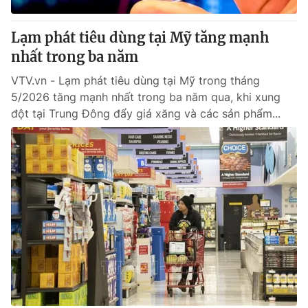
Thị trường 24h
Tấm lòng Việt
Lạm phát tiêu dùng tại Mỹ tăng mạnh
VTV4
Vươn mình bằng AI
nhất trong ba năm
VTV.vn - Lạm phát tiêu dùng tại Mỹ trong tháng
VTV9
VTV8
5/2026 tăng mạnh nhất trong ba năm qua, khi xung
đột tại Trung Đông đẩy giá xăng và các sản phẩm...
Liên hệ tòa soạn
English
THỜI BÁO VTV
Theo dõi báo trên
Cơ quan chủ quản:
Đài Truyền hình Việt Nam
Cơ quan báo chí:
Thời báo VTV