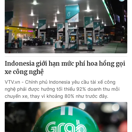
Indonesia giới hạn mức phí hoa hồng gọi
xe công nghệ
VTV.vn - Chính phủ Indonesia yêu cầu tài xế công
nghệ phải được hưởng tối thiểu 92% doanh thu mỗi
chuyến xe, thay vì khoảng 80% như trước đây.