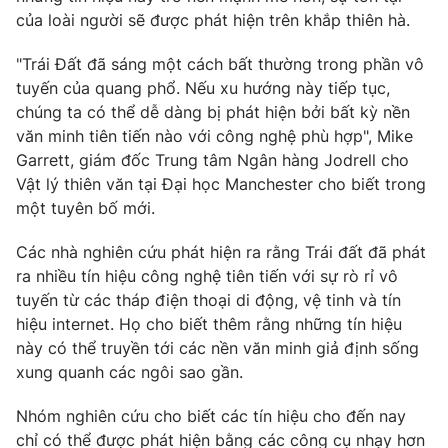
Phim VTV
của loài người sẽ được phát hiện trên khắp thiên hà.
Giải trí
Hậu trường
Điện ảnh
"Trái Đất đã sáng một cách bất thường trong phần vô
Đời sống
Nhân vật
tuyến của quang phổ. Nếu xu hướng này tiếp tục,
Âm nhạc
chúng ta có thể dễ dàng bị phát hiện bởi bất kỳ nền
Du lịch
Khán giả
văn minh tiên tiến nào với công nghệ phù hợp", Mike
Giáo dục
Sao
Garrett, giám đốc Trung tâm Ngân hàng Jodrell cho
Làm đẹp
Giải sao mai
Tuyển sinh
Vật lý thiên văn tại Đại học Manchester cho biết trong
Công nghệ
Chất lượng cuộc sống
một tuyên bố mới.
Học trực tuyến
Hitech Công nghệ tương lai
Các nhà nghiên cứu phát hiện ra rằng Trái đất đã phát
Giao lưu trực tuyến
ra nhiều tín hiệu công nghệ tiên tiến với sự rò rỉ vô
Sản phẩm
tuyến từ các tháp điện thoại di động, vệ tinh và tín
Lịch phát sóng
Thị trường
hiệu internet. Họ cho biết thêm rằng những tín hiệu
này có thể truyền tới các nền văn minh giả định sống
Tư vấn
xung quanh các ngôi sao gần.
Chuyên mục khác
Nhóm nghiên cứu cho biết các tín hiệu cho đến nay
Emagazine
Podcast
chỉ có thể được phát hiện bằng các công cụ nhạy hơn