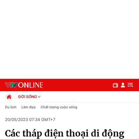
ĐỜI SỐNG
Chính trị
Du lịch
Làm đẹp
Chất lượng cuộc sống
Xã hội
20/05/2023 07:34 GMT+7
Pháp luật
Chuyên mục
Kinh tế
Các tháp điện thoại di động
Thể thao