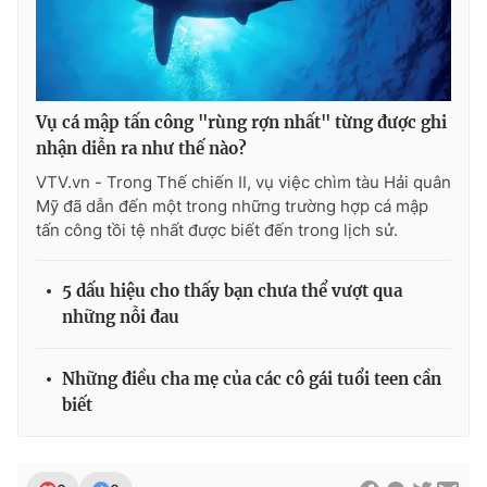
THỜI BÁO VTV
Vụ cá mập tấn công "rùng rợn nhất" từng được ghi
nhận diễn ra như thế nào?
VTV.vn - Trong Thế chiến II, vụ việc chìm tàu Hải quân
Mỹ đã dẫn đến một trong những trường hợp cá mập
Theo dõi báo trên
tấn công tồi tệ nhất được biết đến trong lịch sử.
Cơ quan chủ quản:
Đài Truyền hình Việt Nam
5 dấu hiệu cho thấy bạn chưa thể vượt qua
Cơ quan báo chí:
Thời báo VTV
những nỗi đau
Giấy phép hoạt động báo in và báo điện tử số 483/GP-BTTTT
cấp ngày 29/12/2023
Những điều cha mẹ của các cô gái tuổi teen cần
Tổng Biên tập:
Vũ Thanh Thủy
biết
Phó Tổng Biên tập:
Nguyễn Thị Mỹ Hạnh, Phạm Quốc Thắng,
Nguyễn Trọng Ninh
Tổng đài VTV:
024.38 355 931 - 024.38 355 932