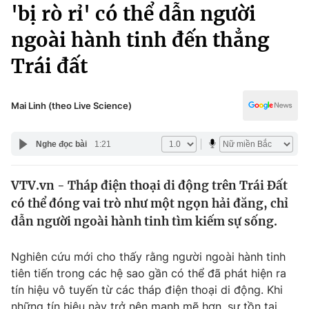
Chính trị
'bị rò rỉ' có thể dẫn người
Truyền hình
ngoài hành tinh đến thẳng
Văn hóa - Giải trí
Xã hội
Y tế
Trái đất
Đời sống
Pháp luật
Công nghệ
Giáo dục
Mai Linh (theo Live Science)
Y tế
Nghe đọc bài
1:21
Thế giới
VTV.vn - Tháp điện thoại di động trên Trái Đất
Tin tức
có thể đóng vai trò như một ngọn hải đăng, chỉ
Kinh tế
Thế giới đó đây
dẫn người ngoài hành tinh tìm kiếm sự sống.
Tài chính
Dữ liệu và đời sống
Câu chuyện quốc tế
Nghiên cứu mới cho thấy rằng người ngoài hành tinh
Thị trường
tiên tiến trong các hệ sao gần có thể đã phát hiện ra
Truyền hình
Góc doanh nghiệp
tín hiệu vô tuyến từ các tháp điện thoại di động. Khi
những tín hiệu này trở nên mạnh mẽ hơn, sự tồn tại