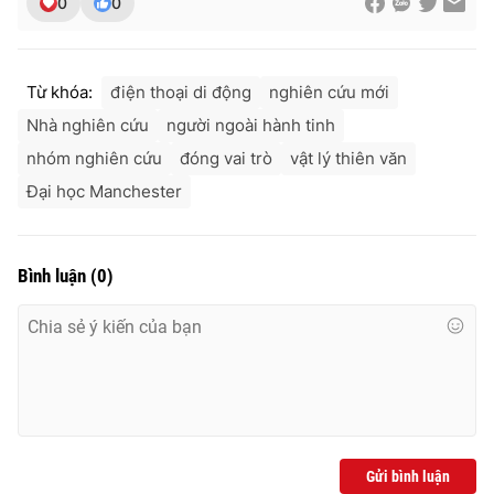
0
0
Ðiện thoại Thời báo VTV:
024.66 897 897
Email:
toasoan@vtv.vn
Liên hệ quảng cáo:
024-7300.7108
Từ khóa:
điện thoại di động
nghiên cứu mới
Nhà nghiên cứu
người ngoài hành tinh
nhóm nghiên cứu
đóng vai trò
vật lý thiên văn
Đại học Manchester
Bình luận
(
0
)
® Cấm sao chép dưới mọi hình thức nếu không có sự chấp
thuận bằng văn bản. Ghi rõ nguồn VTV.vn khi phát hành lại
thông tin từ website này.
Gửi bình luận