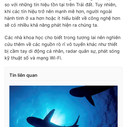
so với những tín hiệu tồn tại trên Trái đất. Tuy nhiên,
Photo
Infographic
khi các tín hiệu trở nên mạnh mẽ hơn, người ngoài
hành tinh ở xa hơn hoặc ít hiểu biết về công nghệ hơn
sẽ có nhiều khả năng phát hiện ra chúng ta.
Video
Shorts video
Các nhà khoa học cho biết trong tương lai nên nghiên
VTV Money
VTV Thể thao
cứu thêm về các nguồn rò rỉ vô tuyến khác như thiết
bị cầm tay di động cá nhân, radar quân sự, phát sóng
kỹ thuật số và mạng Wi-Fi.
VTV Sức khoẻ
Bất động sản
Thị trường 24h
Tấm lòng Việt
Tin liên quan
VTV4
Vươn mình bằng AI
VTV9
VTV8
Liên hệ tòa soạn
English