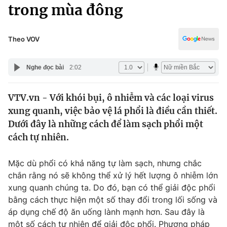
Chính trị
trong mùa đông
Truyền hình
Văn hóa - Giải trí
Xã hội
Y tế
Theo VOV
Đời sống
Pháp luật
Công nghệ
Nghe đọc bài
2:02
Giáo dục
Y tế
VTV.vn - Với khói bụi, ô nhiễm và các loại virus
xung quanh, việc bảo vệ lá phổi là điều cần thiết.
Thế giới
Dưới đây là những cách để làm sạch phổi một
cách tự nhiên.
Tin tức
Kinh tế
Thế giới đó đây
Mặc dù phổi có khả năng tự làm sạch, nhưng chắc
Tài chính
chắn rằng nó sẽ không thể xử lý hết lượng ô nhiễm lớn
Dữ liệu và đời sống
Câu chuyện quốc tế
xung quanh chúng ta. Do đó, bạn có thể giải độc phổi
Thị trường
bằng cách thực hiện một số thay đổi trong lối sống và
Truyền hình
Góc doanh nghiệp
áp dụng chế độ ăn uống lành mạnh hơn. Sau đây là
một số cách tự nhiên để giải độc phổi. Phương pháp