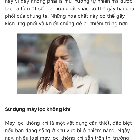
hay vì đây không phải là mùi hương tự nhiên mà được
Ðiện thoại Thời báo VTV:
024.66 897 897
tạo ra từ một số loại hóa chất khác có thể gây hại cho
Email:
toasoan@vtv.vn
phổi của chúng ta. Những hóa chất này có thể gây
Liên hệ quảng cáo:
024-7300.7108
kích ứng phổi và khiến chúng dễ bị nhiễm trùng hơn.
Sử dụng máy lọc không khí
® Cấm sao chép dưới mọi hình thức nếu không có sự chấp
thuận bằng văn bản. Ghi rõ nguồn VTV.vn khi phát hành lại
thông tin từ website này.
Máy lọc không khí là một vật dụng cần thiết, đặc biệt
nếu bạn đang sống ở khu vực bị ô nhiễm nặng. Ngày
nay, nhiều loại máy lọc không khí sẵn trên thị trường