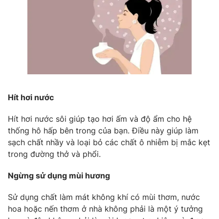
THỜI BÁO VTV
Theo dõi báo trên
Hít hơi nước
Hít hơi nước sôi giúp tạo hơi ấm và độ ẩm cho hệ
Cơ quan chủ quản:
Đài Truyền hình Việt Nam
thống hô hấp bên trong của bạn. Điều này giúp làm
Cơ quan báo chí:
Thời báo VTV
sạch chất nhầy và loại bỏ các chất ô nhiễm bị mắc kẹt
Giấy phép hoạt động báo in và báo điện tử số 483/GP-BTTTT
trong đường thở và phổi.
cấp ngày 29/12/2023
Tổng Biên tập:
Vũ Thanh Thủy
Ngừng sử dụng mùi hương
Phó Tổng Biên tập:
Nguyễn Thị Mỹ Hạnh, Phạm Quốc Thắng,
Sử dụng chất làm mát không khí có mùi thơm, nước
Nguyễn Trọng Ninh
hoa hoặc nến thơm ở nhà không phải là một ý tưởng
Tổng đài VTV:
024.38 355 931 - 024.38 355 932