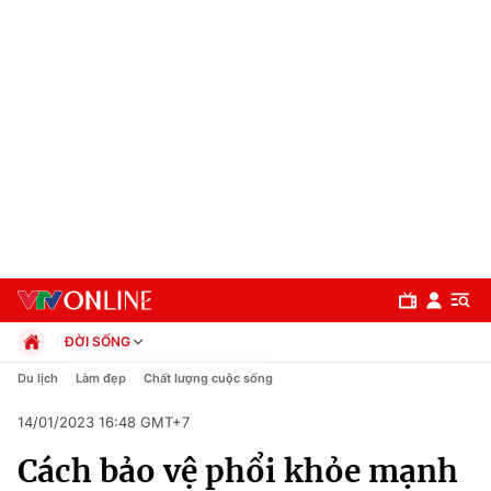
ĐỜI SỐNG
Chính trị
Du lịch
Làm đẹp
Chất lượng cuộc sống
Xã hội
14/01/2023 16:48 GMT+7
Pháp luật
Chuyên mục
Kinh tế
Cách bảo vệ phổi khỏe mạnh
Thể thao