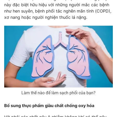
Phim VTV
này đặc biệt hữu hiệu với những người mắc các bệnh
Giải trí
như hen suyễn, bệnh phổi tắc nghẽn mãn tính (COPD),
Hậu trường
Điện ảnh
xơ nang hoặc người nghiện thuốc lá nặng.
Đời sống
Nhân vật
Âm nhạc
Du lịch
Khán giả
Giáo dục
Sao
Làm đẹp
Giải sao mai
Tuyển sinh
Công nghệ
Chất lượng cuộc sống
Học trực tuyến
Hitech Công nghệ tương lai
Giao lưu trực tuyến
Sản phẩm
Lịch phát sóng
Thị trường
Làm thế nào để làm sạch phổi của bạn?
Tư vấn
Chuyên mục khác
Bổ sung thực phẩm giàu chất chống oxy hóa
Emagazine
Podcast