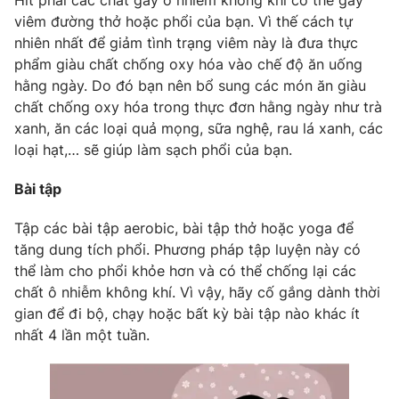
Hít phải các chất gây ô nhiễm không khí có thể gây
viêm đường thở hoặc phổi của bạn. Vì thế cách tự
Photo
Infographic
nhiên nhất để giảm tình trạng viêm này là đưa thực
phẩm giàu chất chống oxy hóa vào chế độ ăn uống
Video
Shorts video
hằng ngày. Do đó bạn nên bổ sung các món ăn giàu
chất chống oxy hóa trong thực đơn hằng ngày như trà
xanh, ăn các loại quả mọng, sữa nghệ, rau lá xanh, các
VTV Money
VTV Thể thao
loại hạt,… sẽ giúp làm sạch phổi của bạn.
VTV Sức khoẻ
Bất động sản
Bài tập
Tập các bài tập aerobic, bài tập thở hoặc yoga để
Thị trường 24h
Tấm lòng Việt
tăng dung tích phổi. Phương pháp tập luyện này có
thể làm cho phổi khỏe hơn và có thể chống lại các
VTV4
Vươn mình bằng AI
chất ô nhiễm không khí. Vì vậy, hãy cố gắng dành thời
gian để đi bộ, chạy hoặc bất kỳ bài tập nào khác ít
nhất 4 lần một tuần.
VTV9
VTV8
Liên hệ tòa soạn
English