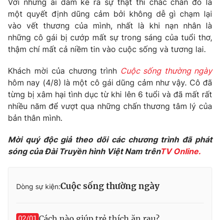
Với những ai dám kể ra sự thật thì chắc chắn đó là
Phim VTV
Giải trí
một quyết định dũng cảm bởi không dễ gì chạm lại
Hậu trường
vào vết thương của mình, nhất là khi nạn nhân là
Điện ảnh
những cô gái bị cướp mất sự trong sáng của tuổi thơ,
Đời sống
Nhân vật
thậm chí mất cả niềm tin vào cuộc sống và tương lai.
Âm nhạc
Du lịch
Khán giả
Giáo dục
Sao
Khách mời của chương trình
Cuộc sống thường ngày
Làm đẹp
Giải sao mai
hôm nay (4/8) là một cô gái dũng cảm như vậy. Cô đã
Tuyển sinh
từng bị xâm hại tình dục từ khi lên 6 tuổi và đã mất rất
Công nghệ
Chất lượng cuộc sống
nhiều năm để vượt qua những chấn thương tâm lý của
Học trực tuyến
Hitech Công nghệ tương lai
bản thân mình.
Giao lưu trực tuyến
Sản phẩm
Mời quý độc giả theo dõi các chương trình đã phát
sóng của Đài Truyền hình Việt Nam trên
TV Online.
Lịch phát sóng
Thị trường
Tư vấn
Cuộc sống thường ngày
Dòng sự kiện:
Chuyên mục khác
Emagazine
Podcast
Cách nào giúp trẻ thích ăn rau?
02/01