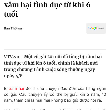
Chính trị
xâm hại tình dục từ khi 6
Truyền hình
tuổi
Văn hóa - Giải trí
Xã hội
Y tế
Đời sống
Ban Thời sự
Pháp luật
Công nghệ
Giáo dục
Y tế
VTV.vn - Một cô gái 20 tuổi đã từng bị xâm hại
Thế giới
tình dục từ khi lên 6 tuổi, chính là khách mời
Tin tức
trong chương trình Cuộc sống thường ngày
Kinh tế
ngày 4/8.
Thế giới đó đây
Tài chính
Dữ liệu và đời sống
Câu chuyện quốc tế
Bị
xâm hại
đó là câu chuyện đau đớn của hàng ngàn
Thị trường
cô gái. Câu chuyện ấy có thể bị giấu kín 5 năm, 10
năm, thậm chí là mãi mãi không bao giờ được nói ra.
Truyền hình
Góc doanh nghiệp