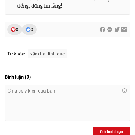
Ðiện thoại Thời báo VTV:
024.66 897 897
tiếng, đừng im lặng!
Email:
toasoan@vtv.vn
Liên hệ quảng cáo:
024-7300.7108
0
0
Từ khóa:
xâm hại tình dục
Bình luận
(
0
)
® Cấm sao chép dưới mọi hình thức nếu không có sự chấp
thuận bằng văn bản. Ghi rõ nguồn VTV.vn khi phát hành lại
thông tin từ website này.
Gửi bình luận