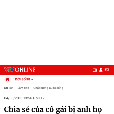
ĐỜI SỐNG
Chính trị
Du lịch
Làm đẹp
Chất lượng cuộc sống
Xã hội
04/08/2016 19:56 GMT+7
Pháp luật
Chuyên mục
Kinh tế
Chia sẻ của cô gái bị anh họ
Thể thao