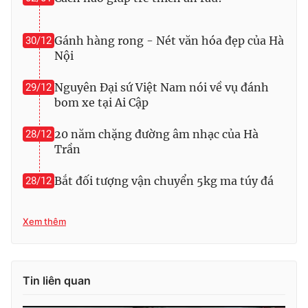
Photo
Infographic
Gánh hàng rong - Nét văn hóa đẹp của Hà
30/12
Nội
Video
Shorts video
Nguyên Đại sứ Việt Nam nói về vụ đánh
29/12
VTV Money
VTV Thể thao
bom xe tại Ai Cập
20 năm chặng đường âm nhạc của Hà
28/12
VTV Sức khoẻ
Bất động sản
Trần
Bắt đối tượng vận chuyển 5kg ma túy đá
Thị trường 24h
28/12
Tấm lòng Việt
VTV4
Vươn mình bằng AI
Xem thêm
VTV9
VTV8
Tin liên quan
Liên hệ tòa soạn
English