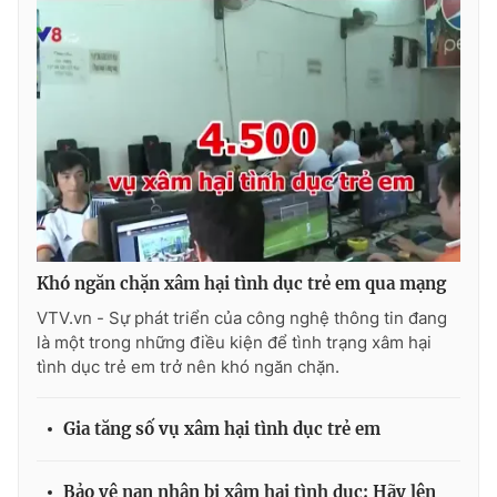
THỜI BÁO VTV
Theo dõi báo trên
Cơ quan chủ quản:
Đài Truyền hình Việt Nam
Khó ngăn chặn xâm hại tình dục trẻ em qua mạng
Cơ quan báo chí:
Thời báo VTV
VTV.vn - Sự phát triển của công nghệ thông tin đang
Giấy phép hoạt động báo in và báo điện tử số 483/GP-BTTTT
là một trong những điều kiện để tình trạng xâm hại
cấp ngày 29/12/2023
tình dục trẻ em trở nên khó ngăn chặn.
Tổng Biên tập:
Vũ Thanh Thủy
Phó Tổng Biên tập:
Nguyễn Thị Mỹ Hạnh, Phạm Quốc Thắng,
Gia tăng số vụ xâm hại tình dục trẻ em
Nguyễn Trọng Ninh
Tổng đài VTV:
024.38 355 931 - 024.38 355 932
Bảo vệ nạn nhân bị xâm hại tình dục: Hãy lên