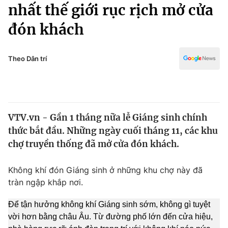
Chính trị
nhất thế giới rục rịch mở cửa
Truyền hình
đón khách
Văn hóa - Giải trí
Xã hội
Y tế
Đời sống
Theo Dân trí
Pháp luật
Công nghệ
Giáo dục
Y tế
VTV.vn - Gần 1 tháng nữa lễ Giáng sinh chính
Thế giới
thức bắt đầu. Những ngày cuối tháng 11, các khu
Tin tức
chợ truyền thống đã mở cửa đón khách.
Kinh tế
Thế giới đó đây
Không khí đón Giáng sinh ở những khu chợ này đã
Tài chính
Dữ liệu và đời sống
tràn ngập khắp nơi.
Câu chuyện quốc tế
Thị trường
Để tận hưởng không khí Giáng sinh sớm, không gì tuyệt
Truyền hình
Góc doanh nghiệp
vời hơn bằng châu Âu. Từ đường phố lớn đến cửa hiệu,