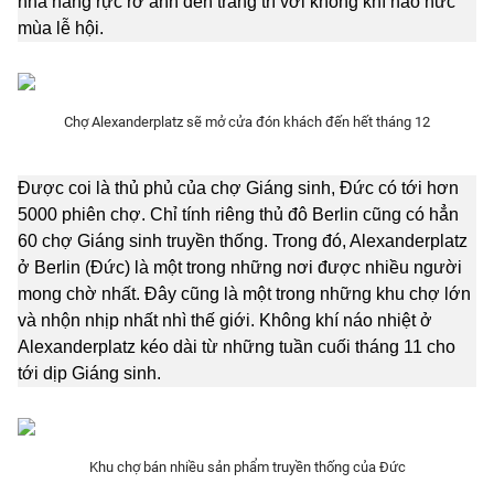
nhà hàng rực rỡ ánh đèn trang trí với không khí náo nức
Phim VTV
Giải trí
mùa lễ hội.
Hậu trường
Điện ảnh
Đời sống
Nhân vật
Âm nhạc
Chợ Alexanderplatz sẽ mở cửa đón khách đến hết tháng 12
Du lịch
Khán giả
Giáo dục
Sao
Làm đẹp
Giải sao mai
Được coi là thủ phủ của chợ Giáng sinh, Đức có tới hơn
Tuyển sinh
Công nghệ
5000 phiên chợ. Chỉ tính riêng thủ đô Berlin cũng có hẳn
Chất lượng cuộc sống
Học trực tuyến
60 chợ Giáng sinh truyền thống. Trong đó, Alexanderplatz
Hitech Công nghệ tương lai
ở Berlin (Đức) là một trong những nơi được nhiều người
Giao lưu trực tuyến
mong chờ nhất. Đây cũng là một trong những khu chợ lớn
Sản phẩm
và nhộn nhịp nhất nhì thế giới. Không khí náo nhiệt ở
Lịch phát sóng
Alexanderplatz kéo dài từ những tuần cuối tháng 11 cho
Thị trường
tới dịp Giáng sinh.
Tư vấn
Chuyên mục khác
Emagazine
Podcast
Khu chợ bán nhiều sản phẩm truyền thống của Đức