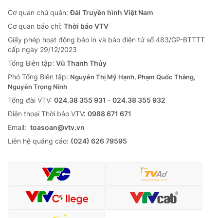
Cơ quan chủ quản:
Đài Truyền hình Việt Nam
Cơ quan báo chí:
Thời báo VTV
Giấy phép hoạt động báo in và báo điện tử số 483/GP-BTTTT
cấp ngày 29/12/2023
Tổng Biên tập:
Vũ Thanh Thủy
Phó Tổng Biên tập:
Nguyễn Thị Mỹ Hạnh, Phạm Quốc Thắng,
Nguyễn Trọng Ninh
Tổng đài VTV:
024.38 355 931 - 024.38 355 932
Ðiện thoại Thời báo VTV:
0988 671 671
Email:
toasoan@vtv.vn
Liên hệ quảng cáo:
(024) 626 79595