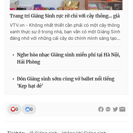
Ðiện thoại Thời báo VTV:
024.66 897 897
Email:
toasoan@vtv.vn
Trang trí Giáng Sinh rực rỡ chỉ với cây thông... giả
Liên hệ quảng cáo:
024-7300.7108
VTV.vn - Không nhất thiết cần phải có một cây thông
xanh thực sự ở trong nhà, bạn vẫn có một Giáng Sinh
đáng nhớ với những cái cây do chính mình sáng tạo...
Nghe hòa nhạc Giáng sinh miễn phí tại Hà Nội,
Hải Phòng
Đón Giáng sinh sớm cùng vở ballet nổi tiếng
'Kẹp hạt dẻ'
® Cấm sao chép dưới mọi hình thức nếu không có sự chấp
0
0
thuận bằng văn bản. Ghi rõ nguồn VTV.vn khi phát hành lại
thông tin từ website này.