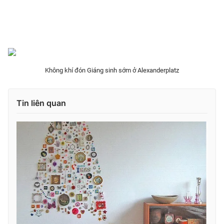
THỜI BÁO VTV
Không khí đón Giáng sinh sớm ở Alexanderplatz
Theo dõi báo trên
Tin liên quan
Cơ quan chủ quản:
Đài Truyền hình Việt Nam
Cơ quan báo chí:
Thời báo VTV
Giấy phép hoạt động báo in và báo điện tử số 483/GP-BTTTT
cấp ngày 29/12/2023
Tổng Biên tập:
Vũ Thanh Thủy
Phó Tổng Biên tập:
Nguyễn Thị Mỹ Hạnh, Phạm Quốc Thắng,
Nguyễn Trọng Ninh
Tổng đài VTV:
024.38 355 931 - 024.38 355 932