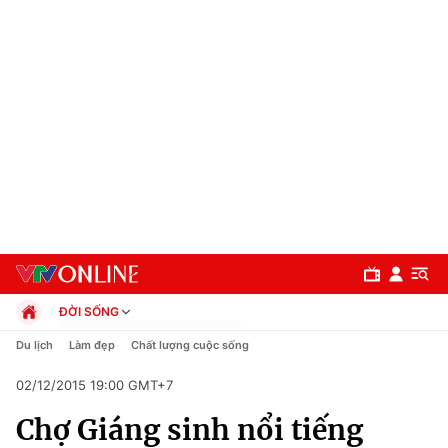
ĐỜI SỐNG
Chính trị
Du lịch
Làm đẹp
Chất lượng cuộc sống
Xã hội
02/12/2015 19:00 GMT+7
Pháp luật
Chuyên mục
Kinh tế
Chợ Giáng sinh nổi tiếng
Thể thao