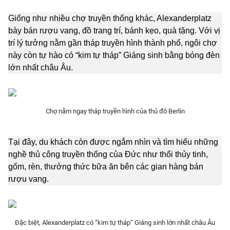
Photo
Infographic
Giống như nhiều chợ truyền thống khác, Alexanderplatz
bày bán rượu vang, đồ trang trí, bánh kẹo, quà tặng. Với vị
trí lý tưởng nằm gần tháp truyền hình thành phố, ngôi chợ
Video
Shorts video
này còn tự hào có “kim tự tháp” Giáng sinh bằng bóng đèn
lớn nhất châu Âu.
VTV Money
VTV Thể thao
VTV Sức khoẻ
Bất động sản
Chợ nằm ngay tháp truyền hình của thủ đô Berlin
Thị trường 24h
Tấm lòng Việt
Tại đây, du khách còn được ngắm nhìn và tìm hiểu những
nghề thủ công truyền thống của Đức như thổi thủy tinh,
VTV4
Vươn mình bằng AI
gốm, rèn, thưởng thức bữa ăn bên các gian hàng bán
rượu vang.
VTV9
VTV8
Đặc biệt, Alexanderplatz có “kim tự tháp” Giáng sinh lớn nhất châu Âu
Liên hệ tòa soạn
English