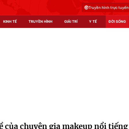
Truyền hình trực tuyến
KINH TẾ
TRUYỀN HÌNH
GIẢI TRÍ
Y TẾ
ĐỜI SỐNG
Pháp luật
Y tế
Truyền hình
Multimedia
Phim VTV
Video
Hậu trường
Shorts video
Nhân vật
Podcast
Khán giả
EMagazine
Giải sao mai
Photo
ề của chuyên gia makeup nổi tiếng
Infographic