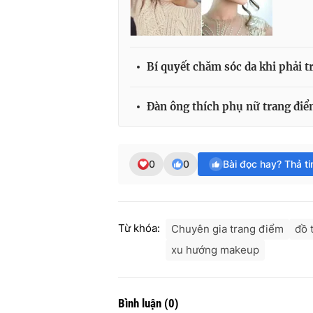
Bí quyết chăm sóc da khi phải 
Đàn ông thích phụ nữ trang điể
0
0
Bài đọc hay? Thả t
Từ khóa:
Chuyên gia trang điểm
đồ 
xu hướng makeup
Bình luận
(
0
)