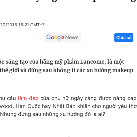
Góc ảnh
/10/2016 15:21 GMT+7
Giáo dục
Công nghệ
Chia sẻ
Tuyển sinh
Hitech Công ng
Học trực tuyến
Sản phẩm
đốc sáng tạo của hãng mỹ phẩm Lancome, là một
g
Thị trường
 thế giới và đứng sau không ít các xu hướng makeup
Tư vấn
nhu cầu
làm đẹp
của phụ nữ ngày càng được nâng cao
wood, Hàn Quốc hay Nhật Bản khiến cho người yêu thờ
 Nhưng đứng sau những xu hướng đó là ai?