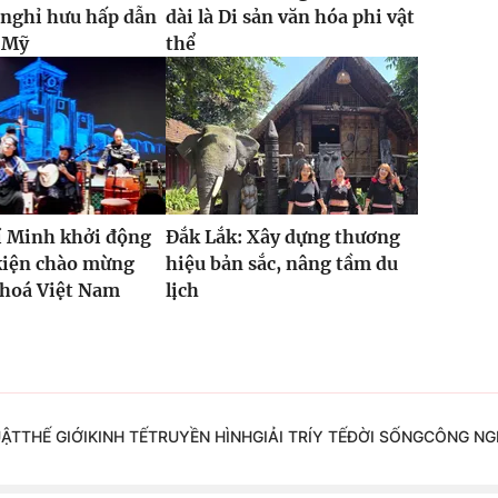
 nghỉ hưu hấp dẫn
dài là Di sản văn hóa phi vật
i Mỹ
thể
í Minh khởi động
Đắk Lắk: Xây dựng thương
kiện chào mừng
hiệu bản sắc, nâng tầm du
 hoá Việt Nam
lịch
UẬT
THẾ GIỚI
KINH TẾ
TRUYỀN HÌNH
GIẢI TRÍ
Y TẾ
ĐỜI SỐNG
CÔNG NG