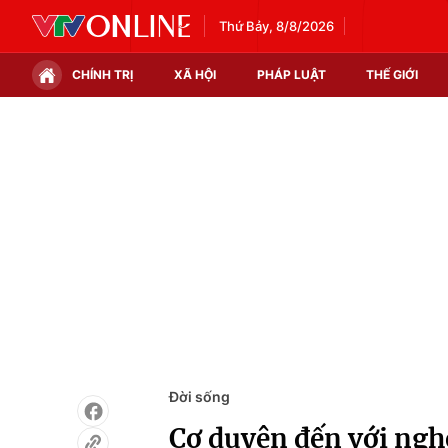
Thứ Bảy, 8/8/2026
CHÍNH TRỊ
XÃ HỘI
PHÁP LUẬT
THẾ GIỚI
Chính trị
Xã hội
Thế giới
Kinh tế
Tin tức
Tài chính
Thế giới đó đây
Thị trường
Câu chuyện quốc tế
Góc doanh nghiệp
Dữ liệu và đời sống
Đời sống
Cơ duyên đến với ngh