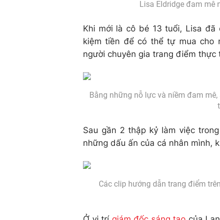
Lisa Eldridge đam mê n
Khi mới là cô bé 13 tuổi, Lisa đ
kiệm tiền để có thể tự mua cho
người chuyên gia trang điểm thực 
Bằng những nỗ lực và niềm đam mê, sá
Sau gần 2 thập kỷ làm việc trong
những dấu ấn của cá nhân mình, kh
Các clip hướng dẫn trang điểm trên
Ở vị trí
giám đốc sáng tạo
của Lanc