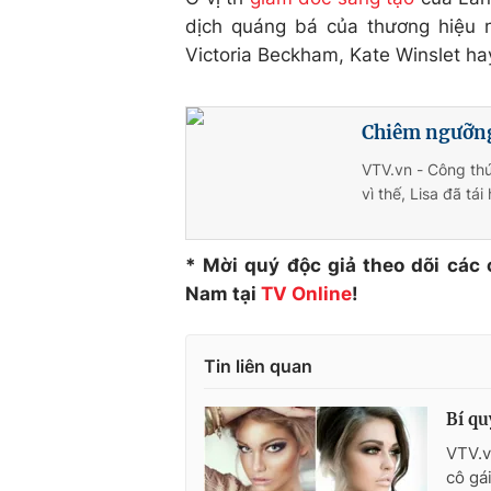
dịch quáng bá của thương hiệu n
Victoria Beckham, Kate Winslet 
Chiêm ngưỡng 
VTV.vn - Công thứ
vì thế, Lisa đã t
* Mời quý độc giả theo dõi các
Nam tại
TV Online
!
Tin liên quan
Bí qu
VTV.v
cô gá