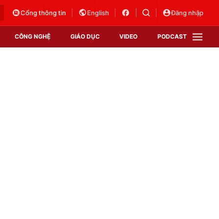
Cổng thông tin
English
Đăng nhập
CÔNG NGHỆ
GIÁO DỤC
VIDEO
PODCAST
VTV Money
VTV Thể thao
VTV Sức khoẻ
Bất động sản
Thị trường 24h
Tấm lòng Việt
Vươn mình bằng AI
VTV4
VTV8
VTV9
Lịch phát sóng
Giao lưu trực tuyến
Sự kiện