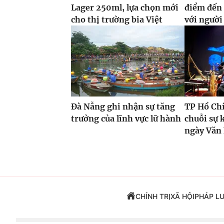
Lager 250ml, lựa chọn mới
điểm đến
cho thị trường bia Việt
với ngườ
Đà Nẵng ghi nhận sự tăng
TP Hồ Ch
trưởng của lĩnh vực lữ hành
chuỗi sự 
ngày Văn
CHÍNH TRỊ
XÃ HỘI
PHÁP L