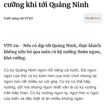
Chính trị
cưỡng khi tới Quảng Ninh
Truyền hình
Văn hóa - Giải trí
Xã hội
Y tế
Café sáng với VTV3
Đời sống
Pháp luật
Công nghệ
Giáo dục
Y tế
VTV.vn - Nếu có dịp tới Quảng Ninh, thực khách
không nên bỏ qua món cù kỳ nướng thơm ngon,
Thế giới
khó cưỡng.
Tin tức
Kinh tế
Cù kỳ Quảng Ninh ngon nổi tiếng cả nước. Độ ngon
Thế giới đó đây
ngọt của thịt cù kỳ kém hơn cua một chút nhưng lại
Tài chính
ngon hơn rất nhiều so với ghẹ. Cù kỳ có thể hấp,
Dữ liệu và đời sống
Câu chuyện quốc tế
nướng, sốt me nhưng ngon nhất vẫn là cù kỳ nướng
Thị trường
trên bếp than. Cù kỳ nướng ngon lạ, ngọt thứ vị ngọt
Truyền hình
của biển và đặc biệt là ăn nhiều không ngán.
Góc doanh nghiệp