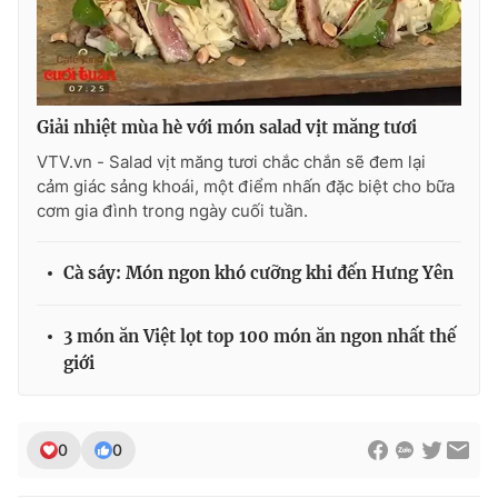
Photo
Infographic
Video
Shorts video
Giải nhiệt mùa hè với món salad vịt măng tươi
VTV.vn - Salad vịt măng tươi chắc chắn sẽ đem lại
VTV Money
VTV Thể thao
cảm giác sảng khoái, một điểm nhấn đặc biệt cho bữa
cơm gia đình trong ngày cuối tuần.
VTV Sức khoẻ
Bất động sản
Cà sáy: Món ngon khó cưỡng khi đến Hưng Yên
Thị trường 24h
Tấm lòng Việt
3 món ăn Việt lọt top 100 món ăn ngon nhất thế
VTV4
Vươn mình bằng AI
giới
VTV9
VTV8
0
0
Liên hệ tòa soạn
English