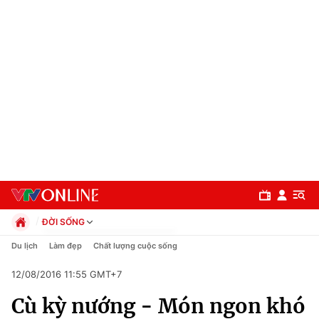
ĐỜI SỐNG
Chính trị
Du lịch
Làm đẹp
Chất lượng cuộc sống
Xã hội
12/08/2016 11:55 GMT+7
Pháp luật
Chuyên mục
Kinh tế
Cù kỳ nướng - Món ngon khó
Thể thao