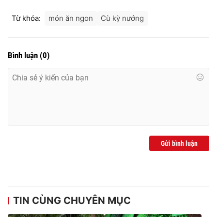
Từ khóa:
món ăn ngon
Cù kỳ nướng
THỜI BÁO VTV
Bình luận
(
0
)
Theo dõi báo trên
Cơ quan chủ quản:
Đài Truyền hình Việt Nam
Cơ quan báo chí:
Thời báo VTV
Gửi bình luận
Giấy phép hoạt động báo in và báo điện tử số 483/GP-BTTTT
cấp ngày 29/12/2023
Tổng Biên tập:
Vũ Thanh Thủy
Phó Tổng Biên tập:
Nguyễn Thị Mỹ Hạnh, Phạm Quốc Thắng,
Nguyễn Trọng Ninh
TIN CÙNG CHUYÊN MỤC
Tổng đài VTV:
024.38 355 931 - 024.38 355 932