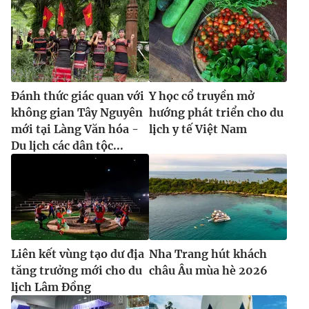
Ðiện thoại Thời báo VTV:
024.66 897 897
Email:
toasoan@vtv.vn
Liên hệ quảng cáo:
024-7300.7108
Đánh thức giác quan với
Y học cổ truyền mở
không gian Tây Nguyên
hướng phát triển cho du
mới tại Làng Văn hóa -
lịch y tế Việt Nam
Du lịch các dân tộc...
® Cấm sao chép dưới mọi hình thức nếu không có sự chấp
Liên kết vùng tạo dư địa
Nha Trang hút khách
thuận bằng văn bản. Ghi rõ nguồn VTV.vn khi phát hành lại
thông tin từ website này.
tăng trưởng mới cho du
châu Âu mùa hè 2026
lịch Lâm Đồng