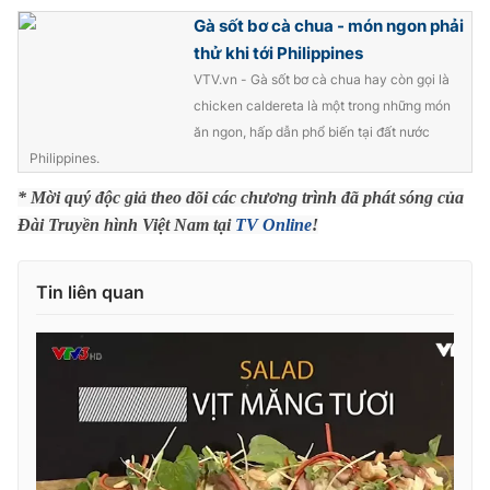
Phim VTV
Giải trí
Gà sốt bơ cà chua - món ngon phải
Hậu trường
thử khi tới Philippines
Điện ảnh
VTV.vn - Gà sốt bơ cà chua hay còn gọi là
Đời sống
Nhân vật
chicken caldereta là một trong những món
Âm nhạc
Du lịch
ăn ngon, hấp dẫn phổ biến tại đất nước
Khán giả
Giáo dục
Sao
Philippines.
Làm đẹp
Giải sao mai
Tuyển sinh
* Mời quý độc giả theo dõi các chương trình đã phát sóng của
Công nghệ
Chất lượng cuộc sống
Đài Truyền hình Việt Nam tại
TV Online
!
Học trực tuyến
Hitech Công nghệ tương lai
Giao lưu trực tuyến
Tin liên quan
Sản phẩm
Lịch phát sóng
Thị trường
Tư vấn
Chuyên mục khác
Emagazine
Podcast