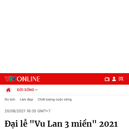
ĐỜI SỐNG
Chính trị
Du lịch
Làm đẹp
Chất lượng cuộc sống
Xã hội
20/08/2021 16:35 GMT+7
Pháp luật
Chuyên mục
Kinh tế
Đại lễ "Vu Lan 3 miền" 2021
Thể thao