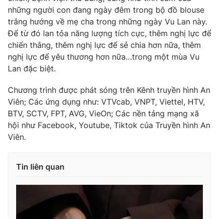
những người con đang ngày đêm trong bộ đồ blouse
Photo
Infographic
trắng hướng về mẹ cha trong những ngày Vu Lan này.
Để từ đó lan tỏa năng lượng tích cực, thêm nghị lực để
Video
Shorts video
chiến thắng, thêm nghị lực để sẻ chia hơn nữa, thêm
nghị lực để yêu thương hơn nữa…trong một mùa Vu
Lan đặc biệt.
VTV Money
VTV Thể thao
Chương trình được phát sóng trên Kênh truyền hình An
VTV Sức khoẻ
Bất động sản
Viên; Các ứng dụng như: VTVcab, VNPT, Viettel, HTV,
BTV, SCTV, FPT, AVG, VieOn; Các nền tảng mạng xã
hội như Facebook, Youtube, Tiktok của Truyền hình An
Thị trường 24h
Tấm lòng Việt
Viên.
VTV4
Vươn mình bằng AI
Tin liên quan
VTV9
VTV8
Liên hệ tòa soạn
English