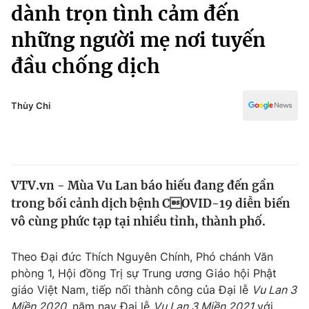
Chính trị
dành trọn tình cảm đến
Truyền hình
những người mẹ nơi tuyến
Văn hóa - Giải trí
Xã hội
Y tế
đầu chống dịch
Đời sống
Pháp luật
Công nghệ
Giáo dục
Thùy Chi
Y tế
Thế giới
VTV.vn - Mùa Vu Lan báo hiếu đang đến gần
Tin tức
trong bối cảnh dịch bệnh COVID-19 diễn biến
Kinh tế
Thế giới đó đây
vô cùng phức tạp tại nhiều tỉnh, thành phố.
Tài chính
Dữ liệu và đời sống
Câu chuyện quốc tế
Theo Đại đức Thích Nguyên Chính, Phó chánh Văn
Thị trường
phòng 1, Hội đồng Trị sự Trung ương Giáo hội Phật
Truyền hình
Góc doanh nghiệp
giáo Việt Nam, tiếp nối thành công của Đại lễ
Vu Lan 3
Miền 2020
, năm nay Đại lễ
Vu Lan 3 Miền 2021
với