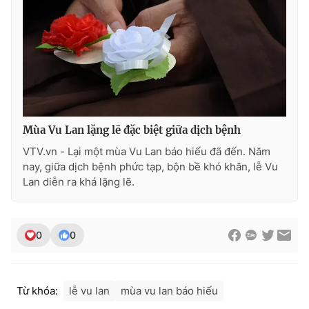
THỜI BÁO VTV
Mùa Vu Lan lặng lẽ đặc biệt giữa dịch bệnh
Theo dõi báo trên
VTV.vn - Lại một mùa Vu Lan báo hiếu đã đến. Năm
nay, giữa dịch bệnh phức tạp, bộn bề khó khăn, lễ Vu
Cơ quan chủ quản:
Đài Truyền hình Việt Nam
Lan diễn ra khá lặng lẽ.
Cơ quan báo chí:
Thời báo VTV
Giấy phép hoạt động báo in và báo điện tử số 483/GP-BTTTT
cấp ngày 29/12/2023
0
0
Tổng Biên tập:
Vũ Thanh Thủy
Phó Tổng Biên tập:
Nguyễn Thị Mỹ Hạnh, Phạm Quốc Thắng,
Nguyễn Trọng Ninh
Từ khóa:
lễ vu lan
mùa vu lan báo hiếu
Tổng đài VTV:
024.38 355 931 - 024.38 355 932