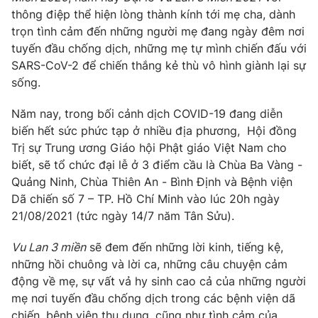
Phim VTV
thông điệp thể hiện lòng thành kính tới mẹ cha, dành
Giải trí
trọn tình cảm đến những người mẹ đang ngày đêm nơi
Hậu trường
Điện ảnh
tuyến đầu chống dịch, những mẹ tự mình chiến đấu với
Đời sống
Nhân vật
SARS-CoV-2 để chiến thắng kẻ thù vô hình giành lại sự
Âm nhạc
sống.
Du lịch
Khán giả
Giáo dục
Sao
Năm nay, trong bối cảnh dịch COVID-19 đang diễn
Làm đẹp
Giải sao mai
Tuyển sinh
biến hết sức phức tạp ở nhiều địa phương, Hội đồng
Công nghệ
Chất lượng cuộc sống
Trị sự Trung ương Giáo hội Phật giáo Việt Nam cho
Học trực tuyến
biết, sẽ tổ chức đại lễ ở 3 điểm cầu là Chùa Ba Vàng -
Hitech Công nghệ tương lai
Giao lưu trực tuyến
Quảng Ninh, Chùa Thiên An - Bình Định và Bệnh viện
Sản phẩm
Dã chiến số 7 – TP. Hồ Chí Minh vào lúc 20h ngày
21/08/2021 (tức ngày 14/7 năm Tân Sửu).
Lịch phát sóng
Thị trường
Vu Lan 3 miền
sẽ đem đến những lời kinh, tiếng kệ,
Tư vấn
những hồi chuông và lời ca, những câu chuyện cảm
Chuyên mục khác
động về mẹ, sự vất vả hy sinh cao cả của những người
mẹ nơi tuyến đầu chống dịch trong các bệnh viện dã
Emagazine
Podcast
chiến, bệnh viện thu dung, cũng như tình cảm của