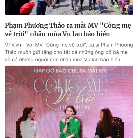
Thị trường 24h
Tấm lòng Việt
VTV4
Vươn mình bằng AI
Phạm Phương Thảo ra mắt MV "Cõng mẹ
về trời" nhân mùa Vu lan báo hiếu
VTV9
VTV8
VTV.vn - Với MV "Cõng mẹ về trời", ca sĩ Phạm Phương
Thảo muốn gửi tặng cho tất cả những ông bố bà mẹ
Liên hệ tòa soạn
English
và cả những người con nhân mùa Vu lan báo hiếu.
THỜI BÁO VTV
Theo dõi báo trên
Cơ quan chủ quản:
Đài Truyền hình Việt Nam
Cơ quan báo chí:
Thời báo VTV