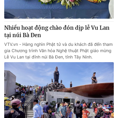
Giao lưu trực tuyến
Sản phẩm
Lịch phát sóng
Thị trường
Tư vấn
Nhiều hoạt động chào đón dịp lễ Vu Lan
tại núi Bà Đen
Chuyên mục khác
Emagazine
VTV.vn - Hàng nghìn Phật tử và du khách đã đến tham
Podcast
gia Chương trình Văn hóa Nghệ thuật Phật giáo mừng
Lễ Vu Lan tại đỉnh núi Bà Đen, tỉnh Tây Ninh.
Photo
Infographic
Video
Shorts video
VTV Money
VTV Thể thao
VTV Sức khoẻ
Bất động sản