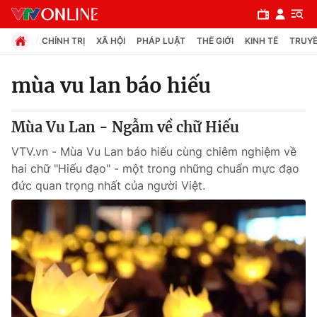
CHÍNH TRỊ
XÃ HỘI
PHÁP LUẬT
THẾ GIỚI
KINH TẾ
TRUYỀ
mùa vu lan báo hiếu
Chuyên mục
Mùa Vu Lan - Ngẫm về chữ Hiếu
Chính trị
VTV.vn - Mùa Vu Lan báo hiếu cùng chiêm nghiệm về
hai chữ "Hiếu đạo" - một trong những chuẩn mực đạo
Xã hội
đức quan trọng nhất của người Việt.
Pháp luật
Y tế
Thế giới