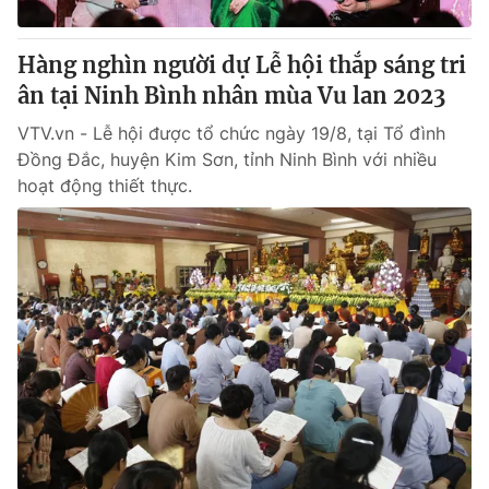
Giấy phép hoạt động báo in và báo điện tử số 483/GP-BTTTT
cấp ngày 29/12/2023
Hàng nghìn người dự Lễ hội thắp sáng tri
Tổng Biên tập:
Vũ Thanh Thủy
ân tại Ninh Bình nhân mùa Vu lan 2023
Phó Tổng Biên tập:
Nguyễn Thị Mỹ Hạnh, Phạm Quốc Thắng,
Nguyễn Trọng Ninh
VTV.vn - Lễ hội được tổ chức ngày 19/8, tại Tổ đình
Tổng đài VTV:
024.38 355 931 - 024.38 355 932
Đồng Đắc, huyện Kim Sơn, tỉnh Ninh Bình với nhiều
Ðiện thoại Thời báo VTV:
024.66 897 897
hoạt động thiết thực.
Email:
toasoan@vtv.vn
Liên hệ quảng cáo:
024-7300.7108