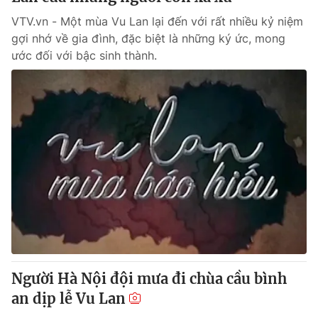
VTV.vn - Một mùa Vu Lan lại đến với rất nhiều kỷ niệm
gợi nhớ về gia đình, đặc biệt là những ký ức, mong
ước đối với bậc sinh thành.
Người Hà Nội đội mưa đi chùa cầu bình
an dịp lễ Vu Lan