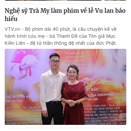
Nghệ sỹ Trà My làm phim về lễ Vu lan báo
® Cấm sao chép dưới mọi hình thức nếu không có sự chấp
hiếu
thuận bằng văn bản. Ghi rõ nguồn VTV.vn khi phát hành lại
thông tin từ website này.
VTV.vn - Bộ phim dài 40 phút, là câu chuyện kể về
hành trình cứu mẹ - bà Thanh Đề của Tôn giả Mục
Kiền Liên - đệ tử thần thông đệ nhất của đức Phật.