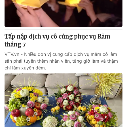
Tin tức
Kinh tế
Thế giới đó đây
Tài chính
Dữ liệu và đời sống
Câu chuyện quốc tế
Thị trường
Tấp nập dịch vụ cỗ cúng phục vụ Rằm
tháng 7
Truyền hình
Góc doanh nghiệp
VTV.vn - Nhiều đơn vị cung cấp dịch vụ mâm cỗ làm
Phim VTV
Giải trí
sẵn phải tuyển thêm nhân viên, tăng giờ làm và thậm
Hậu trường
chí làm xuyên đêm.
Điện ảnh
Đời sống
Nhân vật
Âm nhạc
Du lịch
Khán giả
Giáo dục
Sao
Làm đẹp
Giải sao mai
Tuyển sinh
Công nghệ
Chất lượng cuộc sống
Học trực tuyến
Hitech Công nghệ tương lai