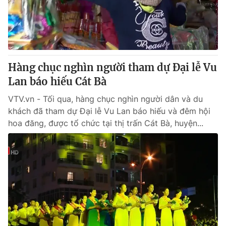
Hàng chục nghìn người tham dự Đại lễ Vu
Lan báo hiếu Cát Bà
VTV.vn - Tối qua, hàng chục nghìn người dân và du
khách đã tham dự Đại lễ Vu Lan báo hiếu và đêm hội
hoa đăng, được tổ chức tại thị trấn Cát Bà, huyện...