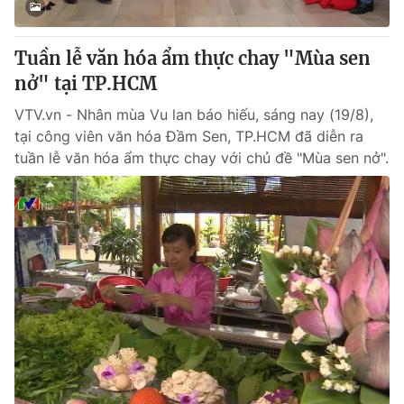
Tuần lễ văn hóa ẩm thực chay "Mùa sen
nở" tại TP.HCM
VTV.vn - Nhân mùa Vu lan báo hiếu, sáng nay (19/8),
tại công viên văn hóa Đầm Sen, TP.HCM đã diễn ra
tuần lễ văn hóa ẩm thực chay với chủ đề "Mùa sen nở".