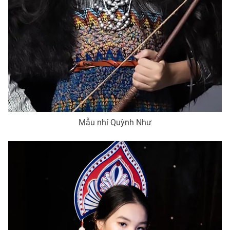
Mẫu nhí Quỳnh Như