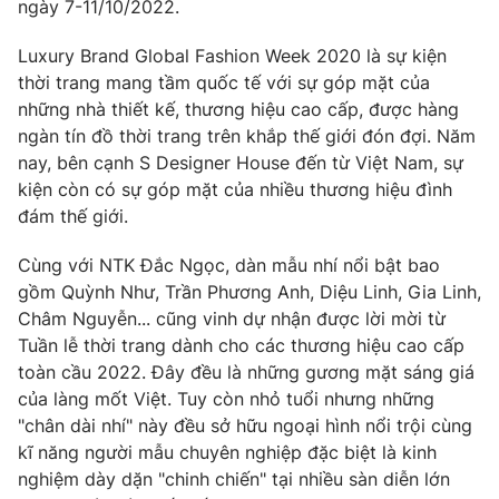
Phim VTV
ngày 7-11/10/2022.
Giải trí
Hậu trường
Luxury Brand Global Fashion Week 2020 là sự kiện
Điện ảnh
thời trang mang tầm quốc tế với sự góp mặt của
Đời sống
Nhân vật
những nhà thiết kế, thương hiệu cao cấp, được hàng
Âm nhạc
Du lịch
ngàn tín đồ thời trang trên khắp thế giới đón đợi. Năm
Khán giả
Giáo dục
Sao
nay, bên cạnh S Designer House đến từ Việt Nam, sự
Làm đẹp
Giải sao mai
kiện còn có sự góp mặt của nhiều thương hiệu đình
Tuyển sinh
đám thế giới.
Công nghệ
Chất lượng cuộc sống
Học trực tuyến
Hitech Công nghệ tương lai
Cùng với NTK Đắc Ngọc, dàn mẫu nhí nổi bật bao
Giao lưu trực tuyến
gồm Quỳnh Như, Trần Phương Anh, Diệu Linh, Gia Linh,
Sản phẩm
Châm Nguyễn... cũng vinh dự nhận được lời mời từ
Tuần lễ thời trang dành cho các thương hiệu cao cấp
Lịch phát sóng
Thị trường
toàn cầu 2022. Đây đều là những gương mặt sáng giá
Tư vấn
của làng mốt Việt. Tuy còn nhỏ tuổi nhưng những
"chân dài nhí" này đều sở hữu ngoại hình nổi trội cùng
Chuyên mục khác
kĩ năng người mẫu chuyên nghiệp đặc biệt là kinh
Emagazine
Podcast
nghiệm dày dặn "chinh chiến" tại nhiều sàn diễn lớn