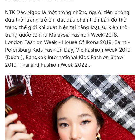
NTK Đắc Ngọc là một trong những người tiên phong
đưa thời trang trẻ em đặt dấu chân trên bản đồ thời
trang thế giới khi xuất hiện tại hàng loạt sự kiện thời
THỜI BÁO VTV
trang quốc tế như Malaysia Fashion Week 2018,
London Fashion Week - House Of Ikons 2019, Saint -
Petersburg Kids Fashion Day, Vie Fashion Week 2019
(Dubai), Bangkok International Kids Fashion Show
Theo dõi báo trên
2019, Thailand Fashion Week 2022…
Cơ quan chủ quản:
Đài Truyền hình Việt Nam
Cơ quan báo chí:
Thời báo VTV
Giấy phép hoạt động báo in và báo điện tử số 483/GP-BTTTT
cấp ngày 29/12/2023
Tổng Biên tập:
Vũ Thanh Thủy
Phó Tổng Biên tập:
Nguyễn Thị Mỹ Hạnh, Phạm Quốc Thắng,
Nguyễn Trọng Ninh
Tổng đài VTV:
024.38 355 931 - 024.38 355 932