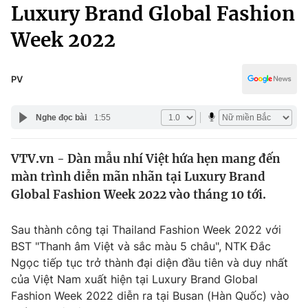
Chính trị
Luxury Brand Global Fashion
Truyền hình
Week 2022
Văn hóa - Giải trí
Xã hội
Y tế
Đời sống
PV
Pháp luật
Công nghệ
Giáo dục
Nghe đọc bài
1:55
Y tế
VTV.vn - Dàn mẫu nhí Việt hứa hẹn mang đến
Thế giới
màn trình diễn mãn nhãn tại Luxury Brand
Tin tức
Global Fashion Week 2022 vào tháng 10 tới.
Kinh tế
Thế giới đó đây
Sau thành công tại Thailand Fashion Week 2022 với
Tài chính
Dữ liệu và đời sống
BST "Thanh âm Việt và sắc màu 5 châu", NTK Đắc
Câu chuyện quốc tế
Thị trường
Ngọc tiếp tục trở thành đại diện đầu tiên và duy nhất
của Việt Nam xuất hiện tại Luxury Brand Global
Truyền hình
Góc doanh nghiệp
Fashion Week 2022 diễn ra tại Busan (Hàn Quốc) vào