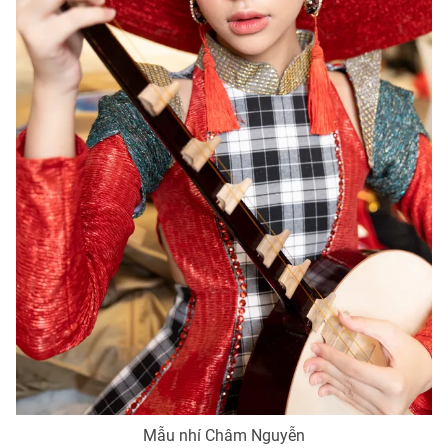
Ðiện thoại Thời báo VTV:
024.66 897 897
Email:
toasoan@vtv.vn
Liên hệ quảng cáo:
024-7300.7108
® Cấm sao chép dưới mọi hình thức nếu không có sự chấp
thuận bằng văn bản. Ghi rõ nguồn VTV.vn khi phát hành lại
thông tin từ website này.
Mẫu nhí Châm Nguyễn