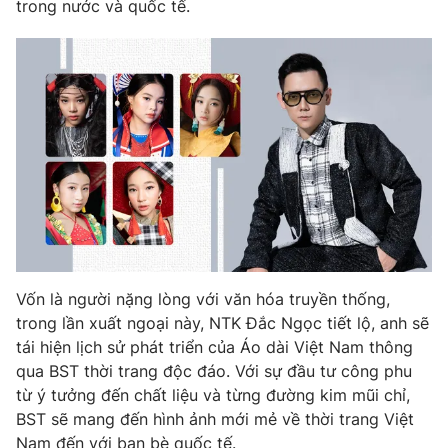
trong nước và quốc tế.
Photo
Infographic
Video
Shorts video
VTV Money
VTV Thể thao
VTV Sức khoẻ
Bất động sản
Thị trường 24h
Tấm lòng Việt
Vốn là người nặng lòng với văn hóa truyền thống,
VTV4
Vươn mình bằng AI
trong lần xuất ngoại này, NTK Đắc Ngọc tiết lộ, anh sẽ
tái hiện lịch sử phát triển của Áo dài Việt Nam thông
qua BST thời trang độc đáo. Với sự đầu tư công phu
VTV9
VTV8
từ ý tưởng đến chất liệu và từng đường kim mũi chỉ,
BST sẽ mang đến hình ảnh mới mẻ về thời trang Việt
Liên hệ tòa soạn
English
Nam đến với bạn bè quốc tế.