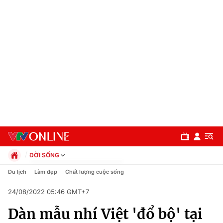
ĐỜI SỐNG
Chính trị
Du lịch
Làm đẹp
Chất lượng cuộc sống
Xã hội
24/08/2022 05:46 GMT+7
Pháp luật
Chuyên mục
Kinh tế
Dàn mẫu nhí Việt 'đổ bộ' tại
Thể thao