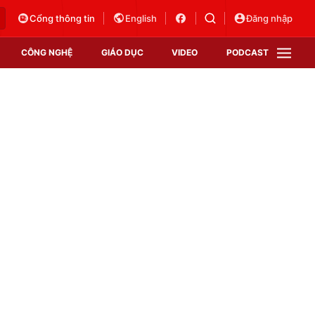
Cổng thông tin
English
Đăng nhập
CÔNG NGHỆ
GIÁO DỤC
VIDEO
PODCAST
VTV Money
VTV Thể thao
VTV Sức khoẻ
Bất động sản
Thị trường 24h
Tấm lòng Việt
Vươn mình bằng AI
VTV4
VTV8
VTV9
Lịch phát sóng
Giao lưu trực tuyến
Sự kiện