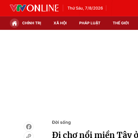
Thứ Sáu, 7/8/2026
CHÍNH TRỊ
XÃ HỘI
PHÁP LUẬT
THẾ GIỚI
Chính trị
Xã hội
Thế giới
Kinh tế
Tin tức
Tài chính
Thế giới đó đây
Thị trường
Câu chuyện quốc tế
Góc doanh nghiệp
Dữ liệu và đời sống
Đời sống
Đi chợ nổi miền Tây 