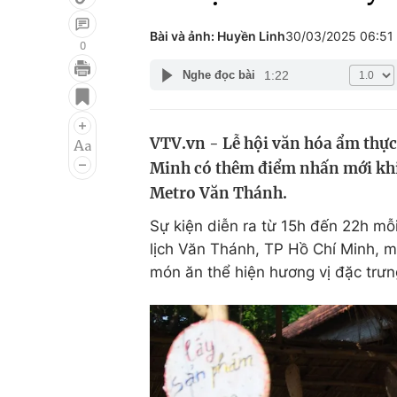
Bài và ảnh: Huyền Linh
30/03/2025 06:51
0
1:22
Nghe đọc bài
Giải trí
Đời sống
Điện ảnh
Du lịch
VTV.vn - Lễ hội văn hóa ẩm thự
Âm nhạc
Làm đẹp
Minh có thêm điểm nhấn mới khi 
Sao
Chất lượng cuộc sốn
Metro Văn Thánh.
Sự kiện diễn ra từ 15h đến 22h mỗi
lịch Văn Thánh, TP Hồ Chí Minh, 
món ăn thể hiện hương vị đặc trưn