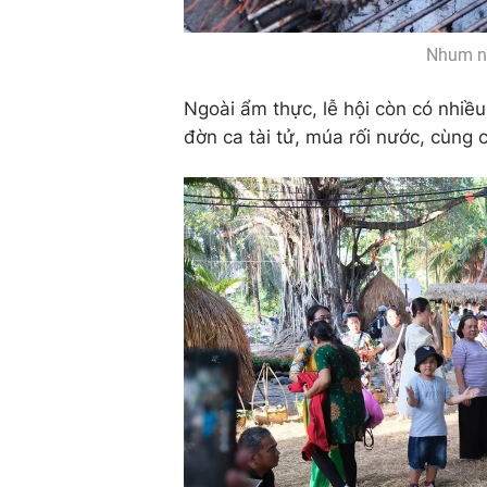
Nhum nư
Ngoài ẩm thực, lễ hội còn có nhiề
đờn ca tài tử, múa rối nước, cùng 