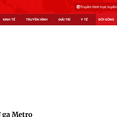
Truyền hình trực tuyến
KINH TẾ
TRUYỀN HÌNH
GIẢI TRÍ
Y TẾ
ĐỜI SỐNG
Pháp luật
Y tế
Truyền hình
Multimedia
Phim VTV
Video
Hậu trường
Shorts video
Nhân vật
Podcast
Khán giả
EMagazine
Giải sao mai
Photo
ở ga Metro
Infographic