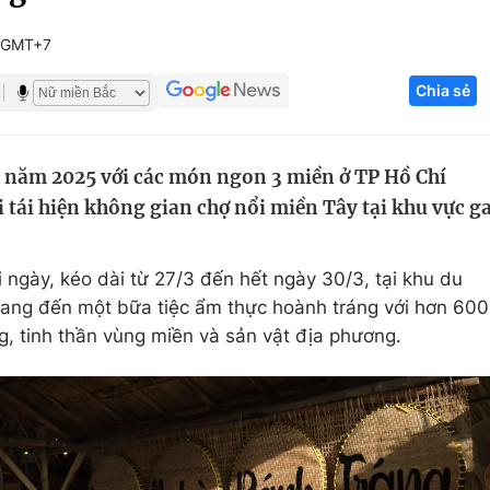
Góc ảnh
 GMT+7
Chia sẻ
Giáo dục
Công nghệ
Tuyển sinh
Hitech Công ng
c năm 2025 với các món ngon 3 miền ở TP Hồ Chí
Học trực tuyến
Sản phẩm
tái hiện không gian chợ nổi miền Tây tại khu vực g
g
Thị trường
Tư vấn
 ngày, kéo dài từ 27/3 đến hết ngày 30/3, tại khu du
mang đến một bữa tiệc ẩm thực hoành tráng với hơn 600
g, tinh thần vùng miền và sản vật địa phương.