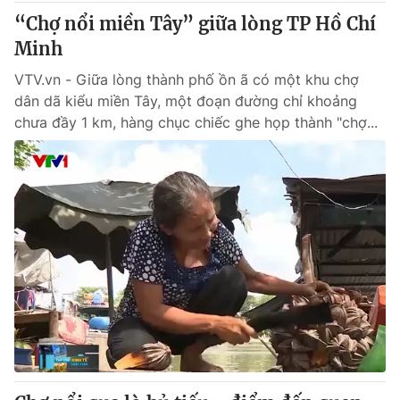
Thị trường 24h
Tấm lòng Việt
“Chợ nổi miền Tây” giữa lòng TP Hồ Chí
Minh
VTV4
Vươn mình bằng AI
VTV.vn - Giữa lòng thành phố ồn ã có một khu chợ
dân dã kiểu miền Tây, một đoạn đường chỉ khoảng
VTV9
VTV8
chưa đầy 1 km, hàng chục chiếc ghe họp thành "chợ...
Liên hệ tòa soạn
English
THỜI BÁO VTV
Theo dõi báo trên
Cơ quan chủ quản:
Đài Truyền hình Việt Nam
Cơ quan báo chí:
Thời báo VTV