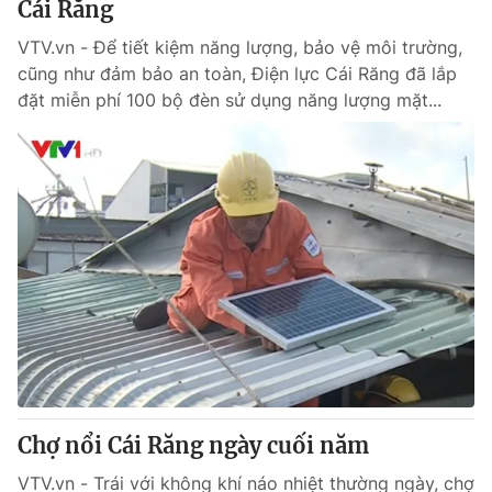
Cái Răng
VTV.vn - Để tiết kiệm năng lượng, bảo vệ môi trường,
® Cấm sao chép dưới mọi hình thức nếu không có sự chấp
cũng như đảm bảo an toàn, Điện lực Cái Răng đã lắp
thuận bằng văn bản. Ghi rõ nguồn VTV.vn khi phát hành lại
đặt miễn phí 100 bộ đèn sử dụng năng lượng mặt...
thông tin từ website này.
Chợ nổi Cái Răng ngày cuối năm
VTV.vn - Trái với không khí náo nhiệt thường ngày, chợ