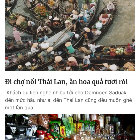
Đi chợ nổi Thái Lan, ăn hoa quả tươi rói
Khách du lịch nghe nhiều tới chợ Damnoen Saduak
đến mức hầu như ai đến Thái Lan cũng đều muốn ghé
một lần qua.