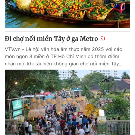
Tin tức
Kinh tế
Thế giới đó đây
Tài chính
Dữ liệu và đời sống
Câu chuyện quốc tế
Thị trường
Đi chợ nổi miền Tây ở ga Metro
Truyền hình
Góc doanh nghiệp
VTV.vn - Lễ hội văn hóa ẩm thực năm 2025 với các
món ngon 3 miền ở TP Hồ Chí Minh có thêm điểm
Phim VTV
nhấn mới khi tái hiện không gian chợ nổi miền Tây...
Giải trí
Hậu trường
Điện ảnh
Đời sống
Nhân vật
Âm nhạc
Du lịch
Khán giả
Giáo dục
Sao
Làm đẹp
Giải sao mai
Tuyển sinh
Công nghệ
Chất lượng cuộc sống
Học trực tuyến
Hitech Công nghệ tương lai