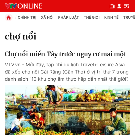
CHÍNH TRỊ
XÃ HỘI
PHÁP LUẬT
THẾ GIỚI
KINH TẾ
TRUYỀ
chợ nổi
Chuyên mục
Chợ nổi miền Tây trước nguy cơ mai một
Chính trị
VTV.vn - Mới đây, tạp chí du lịch Travel+Leisure Asia
đã xếp chợ nổi Cái Răng (Cần Thơ) ở vị trí thứ 7 trong
Xã hội
danh sách “10 khu chợ ẩm thực hấp dẫn nhất thế giới”.
Pháp luật
Y tế
Thế giới