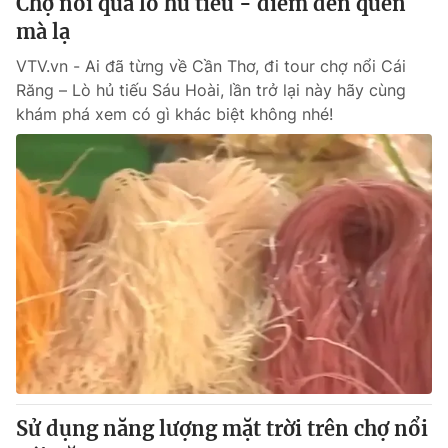
Chợ nổi qua lò hủ tiếu - điểm đến quen
Giấy phép hoạt động báo in và báo điện tử số 483/GP-BTTTT
mà lạ
cấp ngày 29/12/2023
Tổng Biên tập:
Vũ Thanh Thủy
VTV.vn - Ai đã từng về Cần Thơ, đi tour chợ nổi Cái
Răng – Lò hủ tiếu Sáu Hoài, lần trở lại này hãy cùng
Phó Tổng Biên tập:
Nguyễn Thị Mỹ Hạnh, Phạm Quốc Thắng,
Nguyễn Trọng Ninh
khám phá xem có gì khác biệt không nhé!
Tổng đài VTV:
024.38 355 931 - 024.38 355 932
Ðiện thoại Thời báo VTV:
024.66 897 897
Email:
toasoan@vtv.vn
Liên hệ quảng cáo:
024-7300.7108
Sử dụng năng lượng mặt trời trên chợ nổi