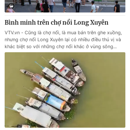
Giao lưu trực tuyến
Sản phẩm
Lịch phát sóng
Thị trường
Bình minh trên chợ nổi Long Xuyên
Tư vấn
VTV.vn - Cũng là chợ nổi, là mua bán trên ghe xuồng,
Chuyên mục khác
nhưng chợ nổi Long Xuyên lại có nhiều điều thú vị và
khác biệt so với những chợ nổi khác ở vùng sông...
Emagazine
Podcast
Photo
Infographic
Video
Shorts video
VTV Money
VTV Thể thao
VTV Sức khoẻ
Bất động sản