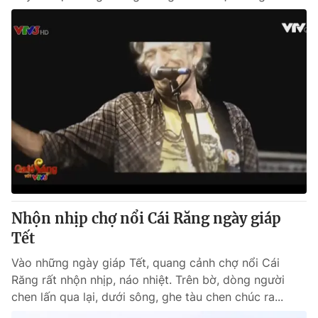
Nhộn nhịp chợ nổi Cái Răng ngày giáp
Tết
Vào những ngày giáp Tết, quang cảnh chợ nổi Cái
Răng rất nhộn nhịp, náo nhiệt. Trên bờ, dòng người
chen lấn qua lại, dưới sông, ghe tàu chen chúc ra...