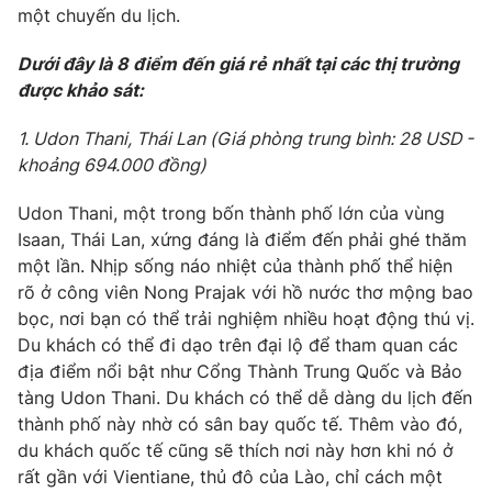
một chuyến du lịch.
Photo
Infographic
Dưới đây là 8 điểm đến giá rẻ nhất tại các thị trường
được khảo sát:
Video
Shorts video
1. Udon Thani, Thái Lan (Giá phòng trung bình: 28 USD -
VTV Money
VTV Thể thao
khoảng 694.000 đồng)
Udon Thani, một trong bốn thành phố lớn của vùng
VTV Sức khoẻ
Bất động sản
Isaan, Thái Lan, xứng đáng là điểm đến phải ghé thăm
một lần. Nhịp sống náo nhiệt của thành phố thể hiện
Thị trường 24h
Tấm lòng Việt
rõ ở công viên Nong Prajak với hồ nước thơ mộng bao
bọc, nơi bạn có thể trải nghiệm nhiều hoạt động thú vị.
Du khách có thể đi dạo trên đại lộ để tham quan các
VTV4
Vươn mình bằng AI
địa điểm nổi bật như Cổng Thành Trung Quốc và Bảo
tàng Udon Thani. Du khách có thể dễ dàng du lịch đến
VTV9
VTV8
thành phố này nhờ có sân bay quốc tế. Thêm vào đó,
du khách quốc tế cũng sẽ thích nơi này hơn khi nó ở
rất gần với Vientiane, thủ đô của Lào, chỉ cách một
Liên hệ tòa soạn
English