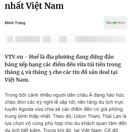
Chính trị
nhất Việt Nam
Truyền hình
Văn hóa - Giải trí
Xã hội
Y tế
Minh Trang
Đời sống
Pháp luật
Công nghệ
Giáo dục
Y tế
VTV.vn - Huế là địa phương đang đứng đầu
bảng xếp hạng các điểm đến vừa túi tiền trong
Thế giới
tháng 4 và tháng 5 cho các tín đồ săn deal tại
Việt Nam.
Tin tức
Kinh tế
Thế giới đó đây
Trong bối cảnh nhiều người dân châu Á đang háo hức
Tài chính
chào đón các kỳ nghỉ lễ sắp tới, nền tảng du lịch trực
Dữ liệu và đời sống
Câu chuyện quốc tế
tuyến Agoda vừa chia sẻ các điểm đến có giá phòng
Thị trường
trung bình thấp nhất. Theo đó, Udon Thani, Thái Lan là
Truyền hình
Góc doanh nghiệp
lựa chọn vô cùng phù hợp cho du khách quan tâm đến
du lịch tiết kiệm. Trong khi đó, tại Việt Nam, Cố đô