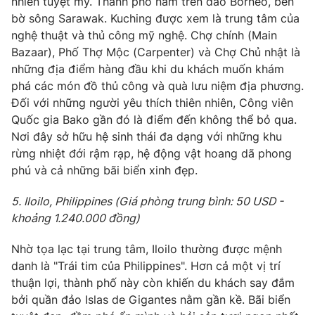
nhiên tuyệt mỹ. Thành phố nằm trên đảo Borneo, bên
bờ sông Sarawak. Kuching được xem là trung tâm của
nghệ thuật và thủ công mỹ nghệ. Chợ chính (Main
Bazaar), Phố Thợ Mộc (Carpenter) và Chợ Chủ nhật là
những địa điểm hàng đầu khi du khách muốn khám
phá các món đồ thủ công và quà lưu niệm địa phương.
Đối với những người yêu thích thiên nhiên, Công viên
Quốc gia Bako gần đó là điểm đến không thể bỏ qua.
Nơi đây sở hữu hệ sinh thái đa dạng với những khu
rừng nhiệt đới rậm rạp, hệ động vật hoang dã phong
phú và cả những bãi biển xinh đẹp.
5. Iloilo, Philippines (Giá phòng trung bình: 50 USD -
khoảng 1.240.000 đồng)
Nhờ tọa lạc tại trung tâm, Iloilo thường được mệnh
danh là "Trái tim của Philippines". Hơn cả một vị trí
thuận lợi, thành phố này còn khiến du khách say đắm
bởi quần đảo Islas de Gigantes nằm gần kề. Bãi biển