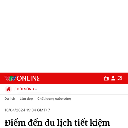
ĐỜI SỐNG
Chính trị
Du lịch
Làm đẹp
Chất lượng cuộc sống
Xã hội
10/04/2024 19:04 GMT+7
Pháp luật
Chuyên mục
Kinh tế
Điểm đến du lịch tiết kiệm
Thể thao