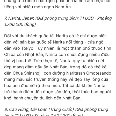
những địa điểm nhất định phải đến là nền ẩm thực nổi
tiếng với nhiều món ngon Nam Ấn.
7. Narita, Japan (Giá phòng trung bình: 71 USD - khoảng
1.760.000 đồng)
Đối với du khách quốc tế, Narita có lẽ chỉ được biết
đến với sân bay quốc tế Narita nổi tiếng - cửa ngõ
dẫn vào Tokyo. Tuy nhiên, là một thành phố thuộc tỉnh
Chiba của Nhật Bản, Narita còn chứa đựng nhiều điều
thú vị hơn thế. Trên thực tế, Narita quy tụ nhiều nét
đẹp mang đậm dấu ấn Nhật Bản, trong đó có thể kể
đến Chùa Shinshoji, con đường Naritasan Omotesando
mang màu sắc truyền thống hay vẻ đẹp say lòng của
hoa anh đào nở rộ theo mùa. Tất cả đã khiến Narita
trở thành điểm đến được săn đón, thôi thúc bao người
khởi hành chuyến du lịch đến Nhật Bản.
8. Cao Hùng, Đài Loan (Trung Quốc) (Giá phòng trung
bình: 101 USD - Khoảng 2.504.000 đồng)