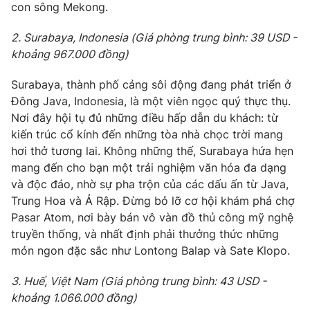
con sông Mekong.
2. Surabaya, Indonesia (Giá phòng trung bình: 39 USD -
khoảng 967.000 đồng)
THỜI BÁO VTV
Surabaya, thành phố cảng sôi động đang phát triển ở
Đông Java, Indonesia, là một viên ngọc quý thực thụ.
Theo dõi báo trên
Nơi đây hội tụ đủ những điều hấp dẫn du khách: từ
kiến trúc cổ kính đến những tòa nhà chọc trời mang
Cơ quan chủ quản:
Đài Truyền hình Việt Nam
hơi thở tương lai. Không những thế, Surabaya hứa hẹn
mang đến cho bạn một trải nghiệm văn hóa đa dạng
Cơ quan báo chí:
Thời báo VTV
và độc đáo, nhờ sự pha trộn của các dấu ấn từ Java,
Giấy phép hoạt động báo in và báo điện tử số 483/GP-BTTTT
Trung Hoa và Ả Rập. Đừng bỏ lỡ cơ hội khám phá chợ
cấp ngày 29/12/2023
Pasar Atom, nơi bày bán vô vàn đồ thủ công mỹ nghệ
Tổng Biên tập:
Vũ Thanh Thủy
truyền thống, và nhất định phải thưởng thức những
Phó Tổng Biên tập:
Nguyễn Thị Mỹ Hạnh, Phạm Quốc Thắng,
món ngon đặc sắc như Lontong Balap và Sate Klopo.
Nguyễn Trọng Ninh
Tổng đài VTV:
024.38 355 931 - 024.38 355 932
3. Huế, Việt Nam (Giá phòng trung bình: 43 USD -
Ðiện thoại Thời báo VTV:
024.66 897 897
khoảng 1.066.000 đồng)