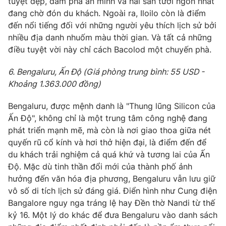
tuyệt đẹp, đầm phá ẩn mình và hải sản tươi ngon nhất
đang chờ đón du khách. Ngoài ra, Iloilo còn là điểm
đến nổi tiếng đối với những người yêu thích lịch sử bởi
nhiều địa danh nhuốm màu thời gian. Và tất cả những
điều tuyệt vời này chỉ cách Bacolod một chuyến phà.
6. Bengaluru, Ấn Độ (Giá phòng trung bình: 55 USD -
Khoảng 1.363.000 đồng)
Bengaluru, được mệnh danh là "Thung lũng Silicon của
Ấn Độ", không chỉ là một trung tâm công nghệ đang
phát triển mạnh mẽ, mà còn là nơi giao thoa giữa nét
quyến rũ cổ kính và hơi thở hiện đại, là điểm đến để
du khách trải nghiệm cả quá khứ và tương lai của Ấn
Độ. Mặc dù tinh thần đổi mới của thành phố ảnh
hưởng đến văn hóa địa phương, Bengaluru vẫn lưu giữ
vô số di tích lịch sử đáng giá. Điển hình như Cung điện
Bangalore nguy nga tráng lệ hay Đền thờ Nandi từ thế
kỷ 16. Một lý do khác để đưa Bengaluru vào danh sách