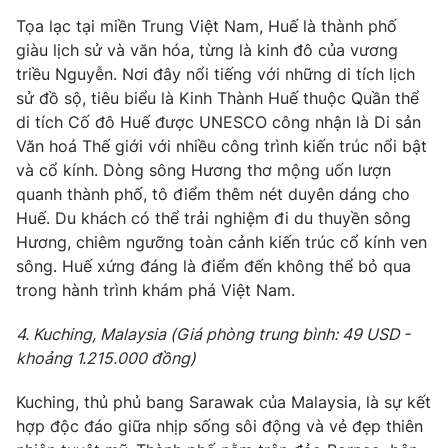
Email:
toasoan@vtv.vn
Tọa lạc tại miền Trung Việt Nam, Huế là thành phố
Liên hệ quảng cáo:
024-7300.7108
giàu lịch sử và văn hóa, từng là kinh đô của vương
triều Nguyễn. Nơi đây nổi tiếng với những di tích lịch
sử đồ sộ, tiêu biểu là Kinh Thành Huế thuộc Quần thể
di tích Cố đô Huế được UNESCO công nhận là Di sản
Văn hoá Thế giới với nhiều công trình kiến trúc nổi bật
và cổ kính. Dòng sông Hương thơ mộng uốn lượn
quanh thành phố, tô điểm thêm nét duyên dáng cho
Huế. Du khách có thể trải nghiệm đi du thuyền sông
Hương, chiêm ngưỡng toàn cảnh kiến trúc cổ kính ven
sông. Huế xứng đáng là điểm đến không thể bỏ qua
trong hành trình khám phá Việt Nam.
® Cấm sao chép dưới mọi hình thức nếu không có sự chấp
thuận bằng văn bản. Ghi rõ nguồn VTV.vn khi phát hành lại
4. Kuching, Malaysia (Giá phòng trung bình: 49 USD -
thông tin từ website này.
khoảng 1.215.000 đồng)
Kuching, thủ phủ bang Sarawak của Malaysia, là sự kết
hợp độc đáo giữa nhịp sống sôi động và vẻ đẹp thiên