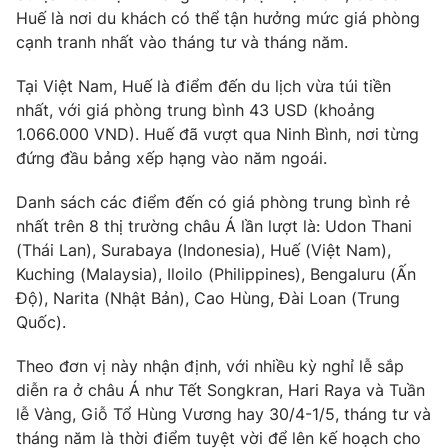
Phim VTV
Huế là nơi du khách có thể tận hưởng mức giá phòng
Giải trí
cạnh tranh nhất vào tháng tư và tháng năm.
Hậu trường
Điện ảnh
Đời sống
Nhân vật
Tại Việt Nam, Huế là điểm đến du lịch vừa túi tiền
Âm nhạc
nhất, với giá phòng trung bình 43 USD (khoảng
Du lịch
Khán giả
1.066.000 VND). Huế đã vượt qua Ninh Bình, nơi từng
Giáo dục
Sao
đứng đầu bảng xếp hạng vào năm ngoái.
Làm đẹp
Giải sao mai
Tuyển sinh
Công nghệ
Chất lượng cuộc sống
Danh sách các điểm đến có giá phòng trung bình rẻ
Học trực tuyến
nhất trên 8 thị trường châu Á lần lượt là: Udon Thani
Hitech Công nghệ tương lai
(Thái Lan), Surabaya (Indonesia), Huế (Việt Nam),
Giao lưu trực tuyến
Kuching (Malaysia), Iloilo (Philippines), Bengaluru (Ấn
Sản phẩm
Độ), Narita (Nhật Bản), Cao Hùng, Đài Loan (Trung
Lịch phát sóng
Thị trường
Quốc).
Tư vấn
Theo đơn vị này nhận định, với nhiều kỳ nghỉ lễ sắp
Chuyên mục khác
diễn ra ở châu Á như Tết Songkran, Hari Raya và Tuần
lễ Vàng, Giỗ Tổ Hùng Vương hay 30/4-1/5, tháng tư và
Emagazine
Podcast
tháng năm là thời điểm tuyệt vời để lên kế hoạch cho